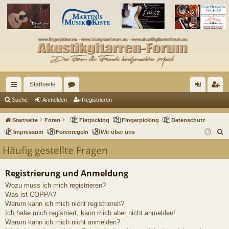
Startseite
ch
or
n
eg
Suche
Anmelden
Registrieren
ne
en
m
ist
Startseite
Foren
Flatpicking
Fingerpicking
Datenschutz
llz
el
rie
S
Impressum
Forenregeln
Wir über uns
u
ug
de
re
Häufig gestellte Fragen
c
riff
n
n
h
Registrierung und Anmeldung
e
Wozu muss ich mich registrieren?
Was ist COPPA?
Warum kann ich mich nicht registrieren?
Ich habe mich registriert, kann mich aber nicht anmelden!
Warum kann ich mich nicht anmelden?