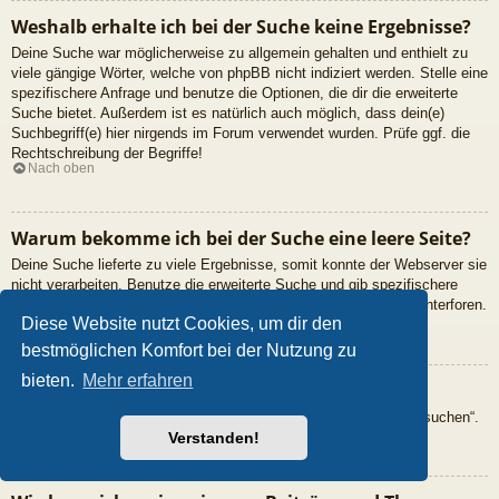
Weshalb erhalte ich bei der Suche keine Ergebnisse?
Deine Suche war möglicherweise zu allgemein gehalten und enthielt zu
viele gängige Wörter, welche von phpBB nicht indiziert werden. Stelle eine
spezifischere Anfrage und benutze die Optionen, die dir die erweiterte
Suche bietet. Außerdem ist es natürlich auch möglich, dass dein(e)
Suchbegriff(e) hier nirgends im Forum verwendet wurden. Prüfe ggf. die
Rechtschreibung der Begriffe!
Nach oben
Warum bekomme ich bei der Suche eine leere Seite?
Deine Suche lieferte zu viele Ergebnisse, somit konnte der Webserver sie
nicht verarbeiten. Benutze die erweiterte Suche und gib spezifischere
Suchbegriffe ein oder beschränke die Suche auf verschiedene Unterforen.
Nach oben
Diese Website nutzt Cookies, um dir den
bestmöglichen Komfort bei der Nutzung zu
bieten.
Mehr erfahren
Wie kann ich nach Mitgliedern suchen?
Gehe zur „Mitglieder“-Seite und klicke auf „Nach einem Mitglied suchen“.
Nach oben
Verstanden!