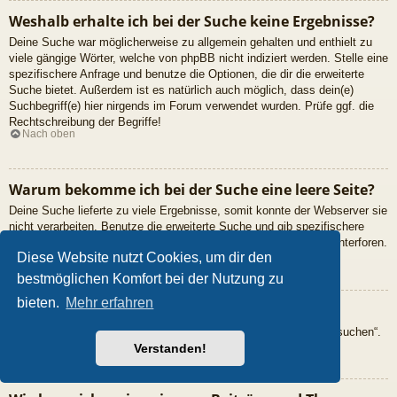
Weshalb erhalte ich bei der Suche keine Ergebnisse?
Deine Suche war möglicherweise zu allgemein gehalten und enthielt zu
viele gängige Wörter, welche von phpBB nicht indiziert werden. Stelle eine
spezifischere Anfrage und benutze die Optionen, die dir die erweiterte
Suche bietet. Außerdem ist es natürlich auch möglich, dass dein(e)
Suchbegriff(e) hier nirgends im Forum verwendet wurden. Prüfe ggf. die
Rechtschreibung der Begriffe!
Nach oben
Warum bekomme ich bei der Suche eine leere Seite?
Deine Suche lieferte zu viele Ergebnisse, somit konnte der Webserver sie
nicht verarbeiten. Benutze die erweiterte Suche und gib spezifischere
Suchbegriffe ein oder beschränke die Suche auf verschiedene Unterforen.
Nach oben
Diese Website nutzt Cookies, um dir den
bestmöglichen Komfort bei der Nutzung zu
bieten.
Mehr erfahren
Wie kann ich nach Mitgliedern suchen?
Gehe zur „Mitglieder“-Seite und klicke auf „Nach einem Mitglied suchen“.
Nach oben
Verstanden!