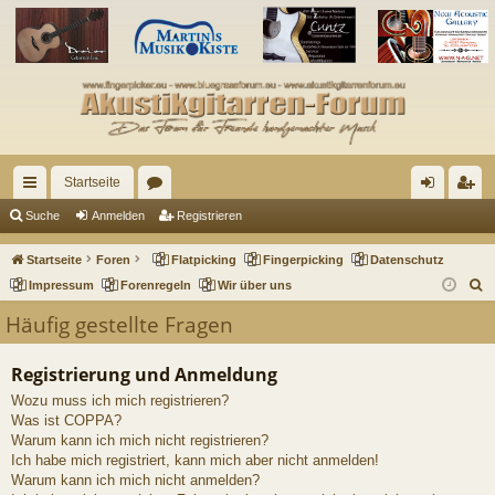
Startseite
ch
or
n
eg
Suche
Anmelden
Registrieren
ne
en
m
ist
Startseite
Foren
Flatpicking
Fingerpicking
Datenschutz
llz
el
rie
S
Impressum
Forenregeln
Wir über uns
u
ug
de
re
Häufig gestellte Fragen
c
riff
n
n
h
Registrierung und Anmeldung
e
Wozu muss ich mich registrieren?
Was ist COPPA?
Warum kann ich mich nicht registrieren?
Ich habe mich registriert, kann mich aber nicht anmelden!
Warum kann ich mich nicht anmelden?