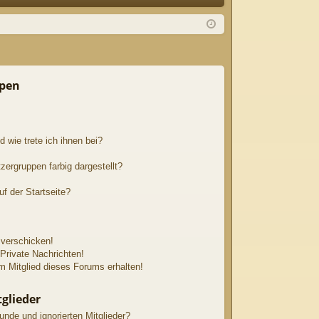
Q
m
ist
el
rie
de
re
n
n
ppen
 wie trete ich ihnen bei?
ergruppen farbig dargestellt?
f der Startseite?
 verschicken!
rivate Nachrichten!
 Mitglied dieses Forums erhalten!
glieder
unde und ignorierten Mitglieder?