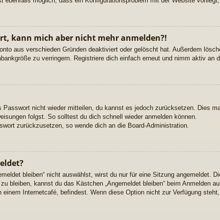
t ebenfalls möglich, dass ein Konfigurationsproblem mit der Website vorliegt
riert, kann mich aber nicht mehr anmelden?!
onto aus verschieden Gründen deaktiviert oder gelöscht hat. Außerdem lösche
bankgröße zu verringern. Registriere dich einfach erneut und nimm aktiv an d
es Passwort nicht wieder mitteilen, du kannst es jedoch zurücksetzen. Dies m
isungen folgst. So solltest du dich schnell wieder anmelden können.
asswort zurückzusetzen, so wende dich an die Board-Administration.
eldet?
ldet bleiben“ nicht auswählst, wirst du nur für eine Sitzung angemeldet. D
 zu bleiben, kannst du das Kästchen „Angemeldet bleiben“ beim Anmelden aus
n einem Internetcafé, befindest. Wenn diese Option nicht zur Verfügung steht