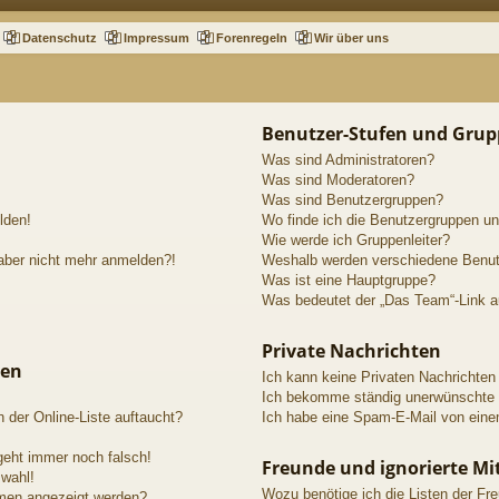
Datenschutz
Impressum
Forenregeln
Wir über uns
Benutzer-Stufen und Gru
Was sind Administratoren?
Was sind Moderatoren?
Was sind Benutzergruppen?
lden!
Wo finde ich die Benutzergruppen und
Wie werde ich Gruppenleiter?
h aber nicht mehr anmelden?!
Weshalb werden verschiedene Benutz
Was ist eine Hauptgruppe?
Was bedeutet der „Das Team“-Link au
Private Nachrichten
gen
Ich kann keine Privaten Nachrichten
Ich bekomme ständig unerwünschte P
 der Online-Liste auftaucht?
Ich habe eine Spam-E-Mail von einem
 geht immer noch falsch!
Freunde und ignorierte Mit
swahl!
Wozu benötige ich die Listen der Fre
amen angezeigt werden?