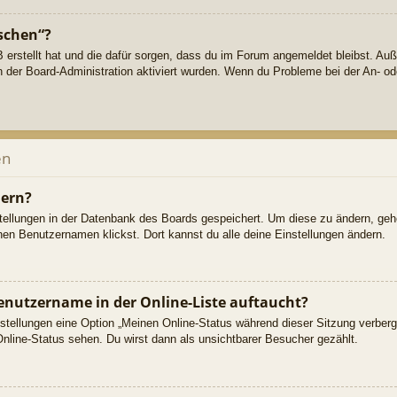
öschen“?
B erstellt hat und die dafür sorgen, dass du im Forum angemeldet bleibst. A
n der Board-Administration aktiviert wurden. Wenn du Probleme bei der An- o
en
dern?
nstellungen in der Datenbank des Boards gespeichert. Um diese zu ändern, gehe
nen Benutzernamen klickst. Dort kannst du alle deine Einstellungen ändern.
enutzername in der Online-Liste auftaucht?
nstellungen eine Option „Meinen Online-Status während dieser Sitzung verber
nline-Status sehen. Du wirst dann als unsichtbarer Besucher gezählt.