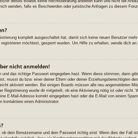
itzer dieses Boards keine Rechtsberatung anbieten kann und nicht die Anlaufst
 mich wenden, falls es Beschwerden oder juristische Anfragen zu diesem Foru
en?
gistrierung komplett ausgeschaltet hat, damit sich keine neuen Benutzer me
egistrieren möchtest, gesperrt wurden. Um Hilfe zu erhalten, wende dich an 
aber nicht anmelden!
en und das richtige Passwort eingegeben hast. Wenn diese stimmen, dann gib
ist, musst du bzw. einer deiner Eltern oder deiner Erziehungsberechtigten de
lleicht aktiviert werden. Bei einigen Boards müssen alle neu angemeldeten Mit
er Registrierung wurde dir mitgeteilt, ob eine Aktivierung nötig ist oder nicht.
ne E-Mail-Adresse korrekt eingegeben hast oder die E-Mail von einem Spam-Fi
 kontaktiere einen Administrator.
n?
, ob dein Benutzername und dein Passwort richtig sind. Wenn dies der Fall is