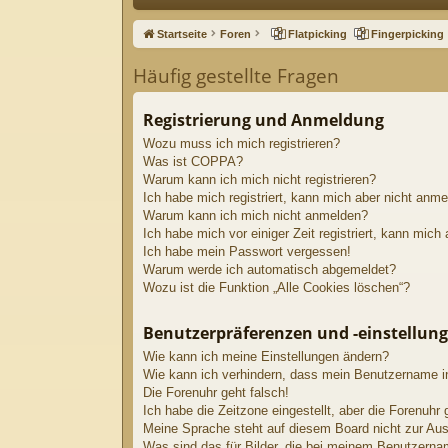
ne
Startseite
Foren
Flatpicking
Fingerpicking
llz
Häufig gestellte Fragen
ug
riff
Registrierung und Anmeldung
Wozu muss ich mich registrieren?
Was ist COPPA?
Warum kann ich mich nicht registrieren?
Ich habe mich registriert, kann mich aber nicht anme
Warum kann ich mich nicht anmelden?
Ich habe mich vor einiger Zeit registriert, kann mic
Ich habe mein Passwort vergessen!
Warum werde ich automatisch abgemeldet?
Wozu ist die Funktion „Alle Cookies löschen“?
Benutzerpräferenzen und -einstellun
Wie kann ich meine Einstellungen ändern?
Wie kann ich verhindern, dass mein Benutzername in
Die Forenuhr geht falsch!
Ich habe die Zeitzone eingestellt, aber die Forenuhr
Meine Sprache steht auf diesem Board nicht zur Au
Was sind das für Bilder, die bei meinem Benutzern