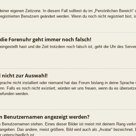
deiner eigenen Zeitzone. In diesem Fall solltest du im „Persönlichen Bereich“
registrierten Benutzern geändert werden. Wenn du noch nicht registriert bist, is
r die Forenuhr geht immer noch falsch!
 eingestellt hast und die Zeit trotzdem noch falsch ist, geht die Uhr des Serve
 nicht zur Auswahl!
rache nicht installiert oder niemand hat das Forum bislang in deine Sprache 
ann. Falls es noch nicht existiert, würden wir uns freuen, wenn du es überse
efunden werden.
nem Benutzernamen angezeigt werden?
m Benutzernamen stehen. Eines dieser Bilder ist meist mit deinem Rang verkn
angeben. Das andere, meist größere, Bild wird auch als „Avatar“ bezeichnet. E
unterschiedlich ist.