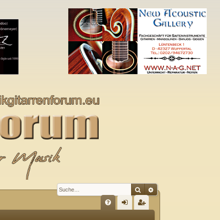
Suche
Erweiterte Suche
S
FA
n
eg