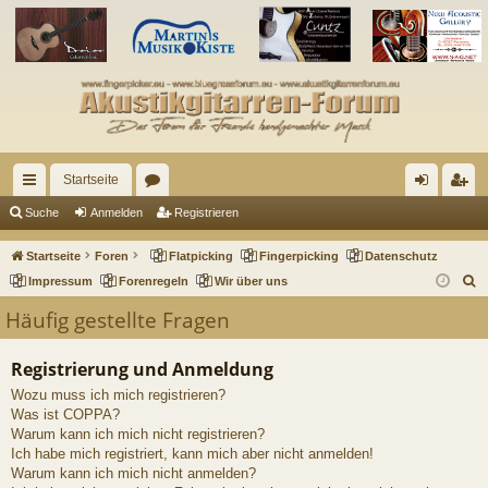
Startseite
ch
or
n
eg
Suche
Anmelden
Registrieren
ne
en
m
ist
Startseite
Foren
Flatpicking
Fingerpicking
Datenschutz
llz
el
rie
S
Impressum
Forenregeln
Wir über uns
u
ug
de
re
Häufig gestellte Fragen
c
riff
n
n
h
Registrierung und Anmeldung
e
Wozu muss ich mich registrieren?
Was ist COPPA?
Warum kann ich mich nicht registrieren?
Ich habe mich registriert, kann mich aber nicht anmelden!
Warum kann ich mich nicht anmelden?