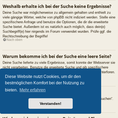
Weshalb erhalte ich bei der Suche keine Ergebnisse?
Deine Suche war möglicherweise zu allgemein gehalten und enthielt zu
viele gängige Wörter, welche von phpBB nicht indiziert werden. Stelle eine
spezifischere Anfrage und benutze die Optionen, die dir die erweiterte
Suche bietet. Außerdem ist es natürlich auch möglich, dass dein(e)
Suchbegriff(e) hier nirgends im Forum verwendet wurden. Prüfe ggf. die
Rechtschreibung der Begriffe!
Nach oben
Warum bekomme ich bei der Suche eine leere Seite?
Deine Suche lieferte zu viele Ergebnisse, somit konnte der Webserver sie
nicht verarbeiten. Benutze die erweiterte Suche und gib spezifischere
Suchbegriffe ein oder beschränke die Suche auf verschiedene Unterforen.
Nach oben
Diese Website nutzt Cookies, um dir den
bestmöglichen Komfort bei der Nutzung zu
bieten.
Mehr erfahren
Wie kann ich nach Mitgliedern suchen?
Gehe zur „Mitglieder“-Seite und klicke auf „Nach einem Mitglied suchen“.
Nach oben
Verstanden!