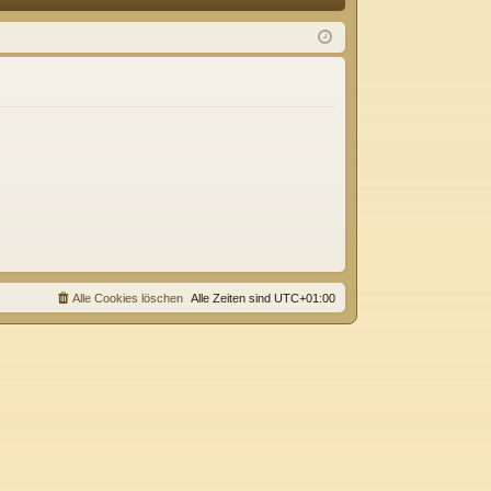
Q
m
ist
el
rie
de
re
n
n
Alle Cookies löschen
Alle Zeiten sind
UTC+01:00