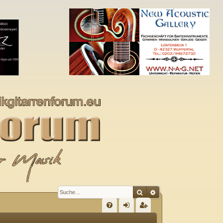
Suche
Erweiterte Suche
S
FA
n
eg