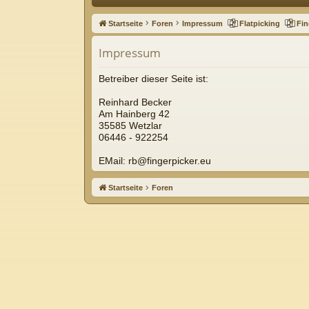
ne
Startseite
Foren
Impressum
Flatpicking
Fin
llz
Impressum
ug
riff
Betreiber dieser Seite ist:
Reinhard Becker
Am Hainberg 42
35585 Wetzlar
06446 - 922254
EMail: rb@fingerpicker.eu
Startseite
Foren