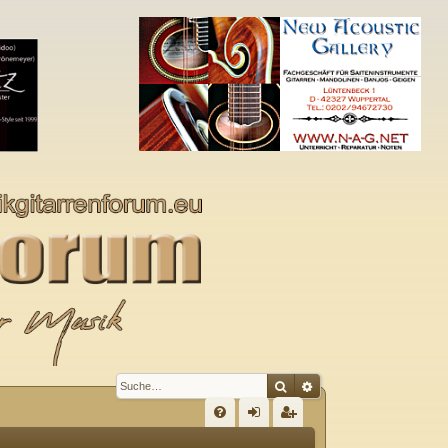
Suche
Erweiterte Suche
S
FA
n
eg