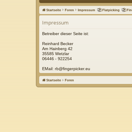
ne
Startseite
Foren
Impressum
Flatpicking
Fin
llz
Impressum
ug
riff
Betreiber dieser Seite ist:
Reinhard Becker
Am Hainberg 42
35585 Wetzlar
06446 - 922254
EMail: rb@fingerpicker.eu
Startseite
Foren