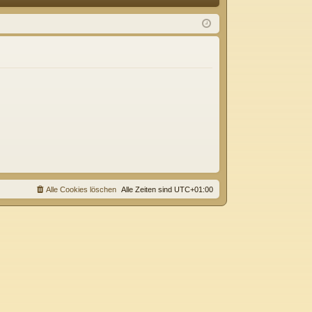
Q
m
ist
el
rie
de
re
n
n
Alle Cookies löschen
Alle Zeiten sind
UTC+01:00