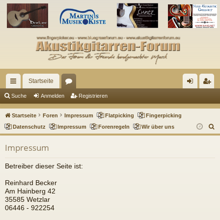
Startseite
ch
or
n
eg
Suche
Anmelden
Registrieren
ne
en
m
ist
Startseite
Foren
Impressum
Flatpicking
Fingerpicking
llz
el
rie
S
Datenschutz
Impressum
Forenregeln
Wir über uns
u
ug
de
re
Impressum
c
riff
n
n
h
Betreiber dieser Seite ist:
e
Reinhard Becker
Am Hainberg 42
35585 Wetzlar
06446 - 922254