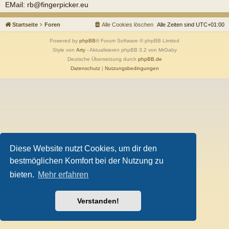
EMail: rb@fingerpicker.eu
Startseite
Foren
Alle Cookies löschen
Alle Zeiten sind
UTC+01:00
Powered by
phpBB
® Forum Software © phpBB Limited
Style von
Arty
- Aktualisieren phpBB 3.2 von MrGaby
Deutsche Übersetzung durch
phpBB.de
Datenschutz
|
Nutzungsbedingungen
Diese Website nutzt Cookies, um dir den
bestmöglichen Komfort bei der Nutzung zu
bieten.
Mehr erfahren
Verstanden!