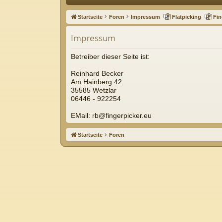
ne
Startseite
Foren
Impressum
Flatpicking
Fin
llz
Impressum
ug
riff
Betreiber dieser Seite ist:
Reinhard Becker
Am Hainberg 42
35585 Wetzlar
06446 - 922254
EMail: rb@fingerpicker.eu
Startseite
Foren