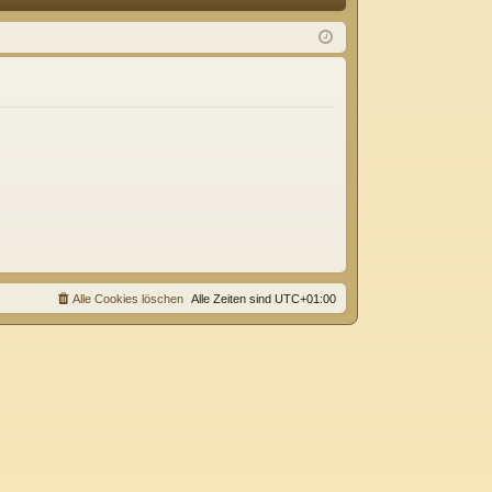
Q
m
ist
el
rie
de
re
n
n
Alle Cookies löschen
Alle Zeiten sind
UTC+01:00