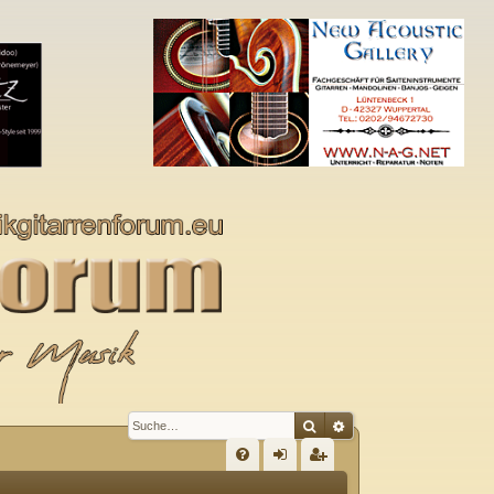
Suche
Erweiterte Suche
S
FA
n
eg