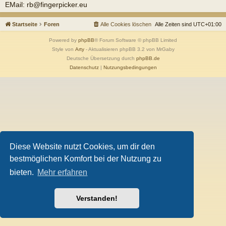
EMail: rb@fingerpicker.eu
Startseite
Foren
Alle Cookies löschen
Alle Zeiten sind
UTC+01:00
Powered by
phpBB
® Forum Software © phpBB Limited
Style von
Arty
- Aktualisieren phpBB 3.2 von MrGaby
Deutsche Übersetzung durch
phpBB.de
Datenschutz
|
Nutzungsbedingungen
Diese Website nutzt Cookies, um dir den
bestmöglichen Komfort bei der Nutzung zu
bieten.
Mehr erfahren
Verstanden!