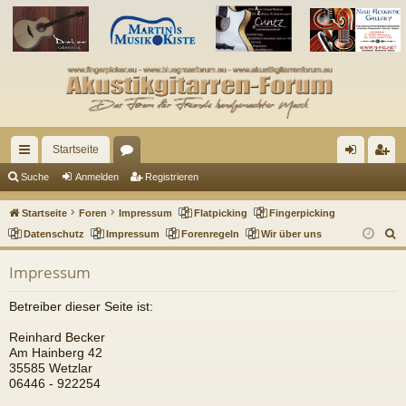
Startseite
ch
or
n
eg
Suche
Anmelden
Registrieren
ne
en
m
ist
Startseite
Foren
Impressum
Flatpicking
Fingerpicking
llz
el
rie
S
Datenschutz
Impressum
Forenregeln
Wir über uns
u
ug
de
re
Impressum
c
riff
n
n
h
Betreiber dieser Seite ist:
e
Reinhard Becker
Am Hainberg 42
35585 Wetzlar
06446 - 922254