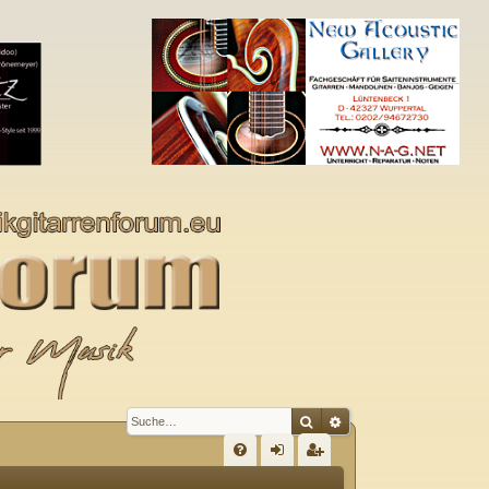
Suche
Erweiterte Suche
S
FA
n
eg