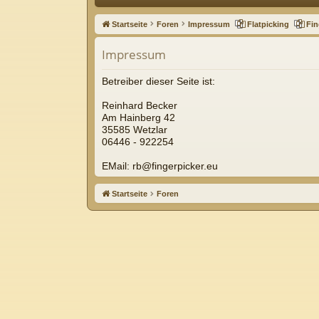
ne
Startseite
Foren
Impressum
Flatpicking
Fin
llz
Impressum
ug
riff
Betreiber dieser Seite ist:
Reinhard Becker
Am Hainberg 42
35585 Wetzlar
06446 - 922254
EMail: rb@fingerpicker.eu
Startseite
Foren