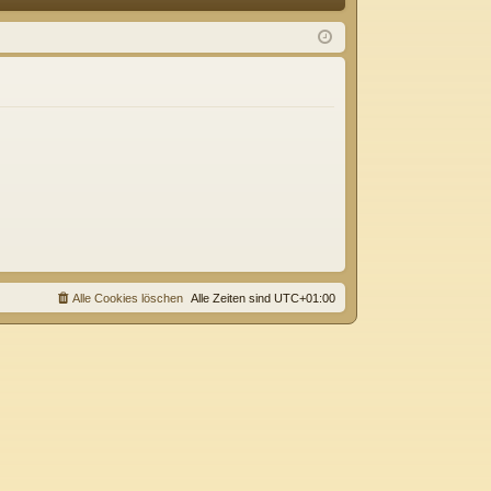
Q
m
ist
el
rie
de
re
n
n
Alle Cookies löschen
Alle Zeiten sind
UTC+01:00