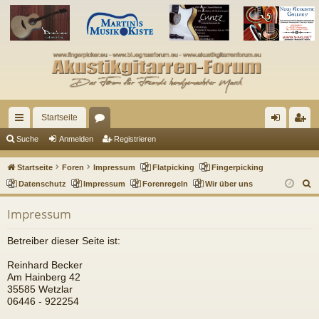
Startseite
ch
or
n
eg
Suche
Anmelden
Registrieren
ne
en
m
ist
Startseite
Foren
Impressum
Flatpicking
Fingerpicking
llz
el
rie
S
Datenschutz
Impressum
Forenregeln
Wir über uns
u
ug
de
re
Impressum
c
riff
n
n
h
Betreiber dieser Seite ist:
e
Reinhard Becker
Am Hainberg 42
35585 Wetzlar
06446 - 922254