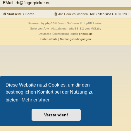
EMail: rb@fingerpicker.eu
Startseite
Foren
Alle Cookies löschen
Alle Zeiten sind
UTC+01:00
Powered by
phpBB
® Forum Software © phpBB Limited
Style von
Arty
- Aktualisieren phpBB 3.2 von MrGaby
Deutsche Übersetzung durch
phpBB.de
Datenschutz
|
Nutzungsbedingungen
Diese Website nutzt Cookies, um dir den
bestmöglichen Komfort bei der Nutzung zu
bieten.
Mehr erfahren
Verstanden!