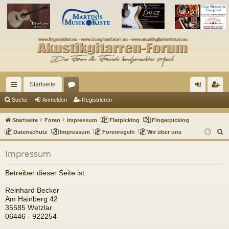
Startseite
ch
or
n
eg
Suche
Anmelden
Registrieren
ne
en
m
ist
Startseite
Foren
Impressum
Flatpicking
Fingerpicking
llz
el
rie
S
Datenschutz
Impressum
Forenregeln
Wir über uns
u
ug
de
re
Impressum
c
riff
n
n
h
Betreiber dieser Seite ist:
e
Reinhard Becker
Am Hainberg 42
35585 Wetzlar
06446 - 922254