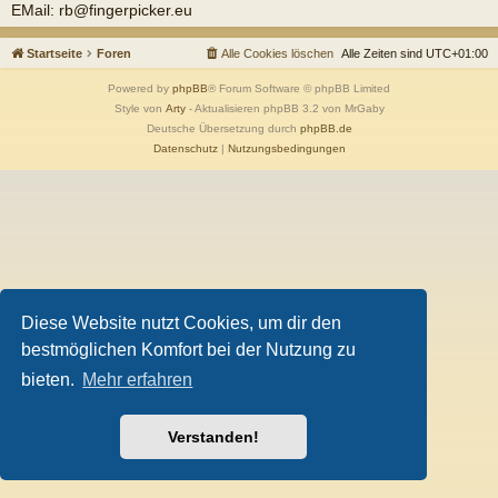
EMail: rb@fingerpicker.eu
Startseite
Foren
Alle Cookies löschen
Alle Zeiten sind
UTC+01:00
Powered by
phpBB
® Forum Software © phpBB Limited
Style von
Arty
- Aktualisieren phpBB 3.2 von MrGaby
Deutsche Übersetzung durch
phpBB.de
Datenschutz
|
Nutzungsbedingungen
Diese Website nutzt Cookies, um dir den
bestmöglichen Komfort bei der Nutzung zu
bieten.
Mehr erfahren
Verstanden!