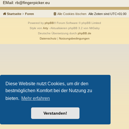
EMail: rb@fingerpicker.eu
Startseite
Foren
Alle Cookies löschen
Alle Zeiten sind
UTC+01:00
Powered by
phpBB
® Forum Software © phpBB Limited
Style von
Arty
- Aktualisieren phpBB 3.2 von MrGaby
Deutsche Übersetzung durch
phpBB.de
Datenschutz
|
Nutzungsbedingungen
Diese Website nutzt Cookies, um dir den
bestmöglichen Komfort bei der Nutzung zu
bieten.
Mehr erfahren
Verstanden!