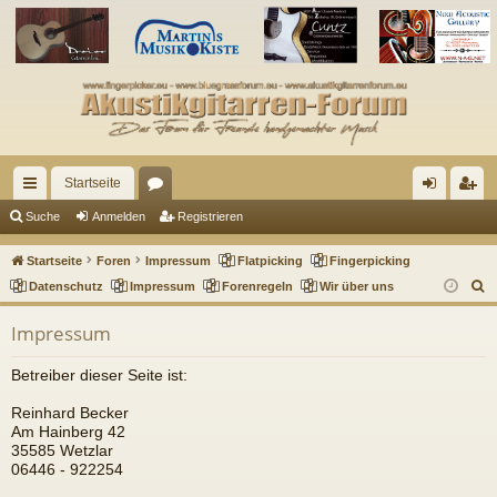
Startseite
ch
or
n
eg
Suche
Anmelden
Registrieren
ne
en
m
ist
Startseite
Foren
Impressum
Flatpicking
Fingerpicking
llz
el
rie
S
Datenschutz
Impressum
Forenregeln
Wir über uns
u
ug
de
re
Impressum
c
riff
n
n
h
Betreiber dieser Seite ist:
e
Reinhard Becker
Am Hainberg 42
35585 Wetzlar
06446 - 922254