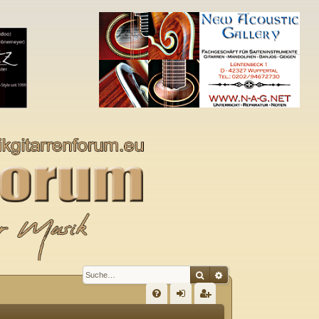
Suche
Erweiterte Suche
S
FA
n
eg