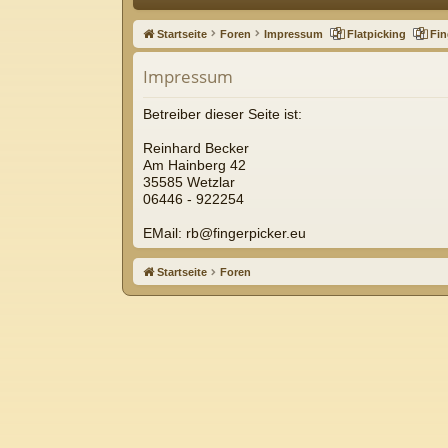
ne
Startseite
Foren
Impressum
Flatpicking
Fin
llz
Impressum
ug
riff
Betreiber dieser Seite ist:
Reinhard Becker
Am Hainberg 42
35585 Wetzlar
06446 - 922254
EMail: rb@fingerpicker.eu
Startseite
Foren