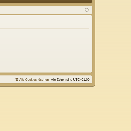
Q
m
ist
el
rie
de
re
n
n
Alle Cookies löschen
Alle Zeiten sind
UTC+01:00