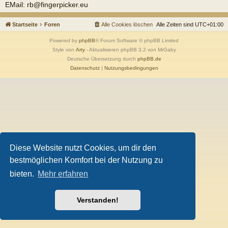
EMail: rb@fingerpicker.eu
Startseite
Foren
Alle Cookies löschen
Alle Zeiten sind
UTC+01:00
Powered by
phpBB
® Forum Software © phpBB Limited
Style von
Arty
- Aktualisieren phpBB 3.2 von MrGaby
Deutsche Übersetzung durch
phpBB.de
Datenschutz
|
Nutzungsbedingungen
Diese Website nutzt Cookies, um dir den
bestmöglichen Komfort bei der Nutzung zu
bieten.
Mehr erfahren
Verstanden!