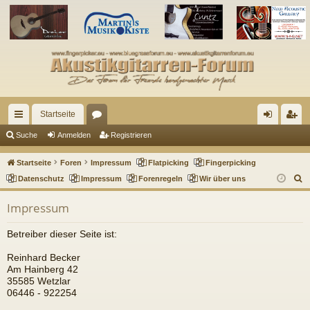
Startseite
ch
or
n
eg
Suche
Anmelden
Registrieren
ne
en
m
ist
Startseite
Foren
Impressum
Flatpicking
Fingerpicking
llz
el
rie
S
Datenschutz
Impressum
Forenregeln
Wir über uns
u
ug
de
re
Impressum
c
riff
n
n
h
Betreiber dieser Seite ist:
e
Reinhard Becker
Am Hainberg 42
35585 Wetzlar
06446 - 922254