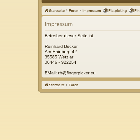
ne
Startseite
Foren
Impressum
Flatpicking
Fin
llz
Impressum
ug
riff
Betreiber dieser Seite ist:
Reinhard Becker
Am Hainberg 42
35585 Wetzlar
06446 - 922254
EMail: rb@fingerpicker.eu
Startseite
Foren