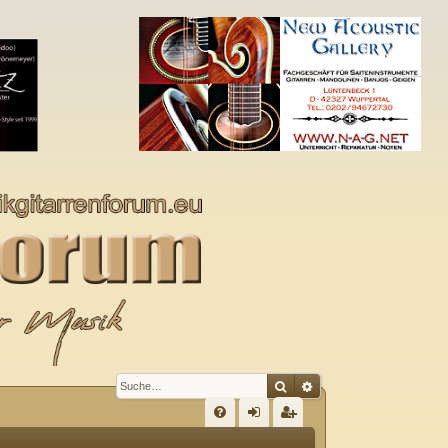
Suche
Erweiterte Suche
S
FA
n
eg