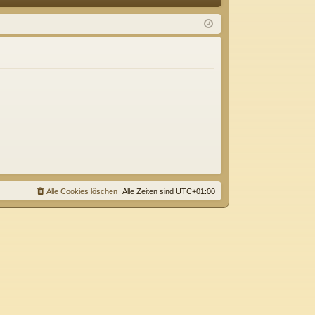
Q
m
ist
el
rie
de
re
n
n
Alle Cookies löschen
Alle Zeiten sind
UTC+01:00