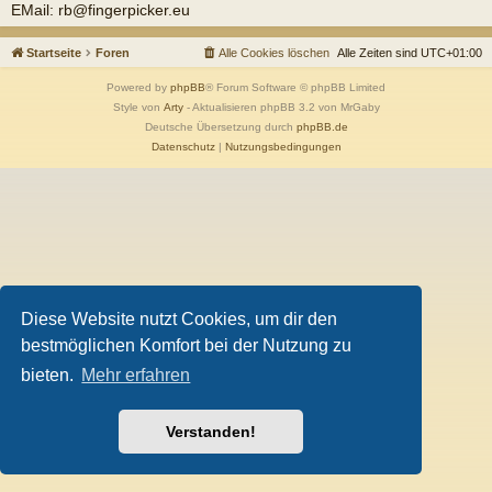
EMail: rb@fingerpicker.eu
Startseite
Foren
Alle Cookies löschen
Alle Zeiten sind
UTC+01:00
Powered by
phpBB
® Forum Software © phpBB Limited
Style von
Arty
- Aktualisieren phpBB 3.2 von MrGaby
Deutsche Übersetzung durch
phpBB.de
Datenschutz
|
Nutzungsbedingungen
Diese Website nutzt Cookies, um dir den
bestmöglichen Komfort bei der Nutzung zu
bieten.
Mehr erfahren
Verstanden!