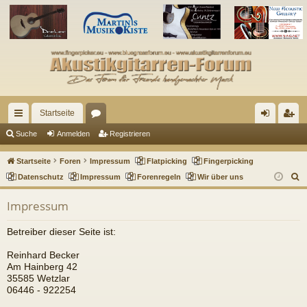
Startseite
ch
or
n
eg
Suche
Anmelden
Registrieren
ne
en
m
ist
Startseite
Foren
Impressum
Flatpicking
Fingerpicking
llz
el
rie
S
Datenschutz
Impressum
Forenregeln
Wir über uns
u
ug
de
re
Impressum
c
riff
n
n
h
Betreiber dieser Seite ist:
e
Reinhard Becker
Am Hainberg 42
35585 Wetzlar
06446 - 922254