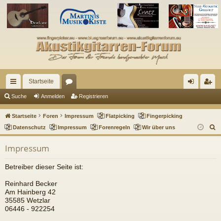
Startseite
ch
or
n
eg
Suche
Anmelden
Registrieren
ne
en
m
ist
Startseite
Foren
Impressum
Flatpicking
Fingerpicking
llz
el
rie
S
Datenschutz
Impressum
Forenregeln
Wir über uns
u
ug
de
re
Impressum
c
riff
n
n
h
Betreiber dieser Seite ist:
e
Reinhard Becker
Am Hainberg 42
35585 Wetzlar
06446 - 922254