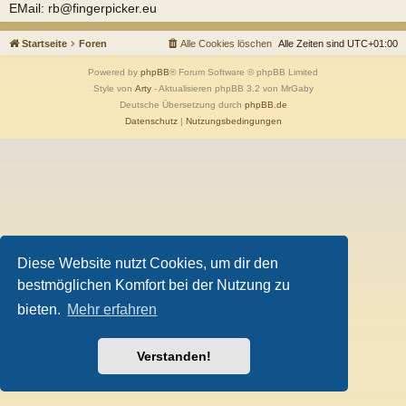
EMail: rb@fingerpicker.eu
Startseite
Foren
Alle Cookies löschen
Alle Zeiten sind
UTC+01:00
Powered by
phpBB
® Forum Software © phpBB Limited
Style von
Arty
- Aktualisieren phpBB 3.2 von MrGaby
Deutsche Übersetzung durch
phpBB.de
Datenschutz
|
Nutzungsbedingungen
Diese Website nutzt Cookies, um dir den
bestmöglichen Komfort bei der Nutzung zu
bieten.
Mehr erfahren
Verstanden!