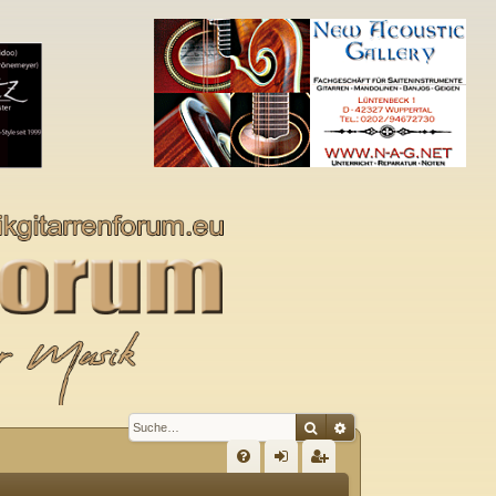
Suche
Erweiterte Suche
S
FA
n
eg