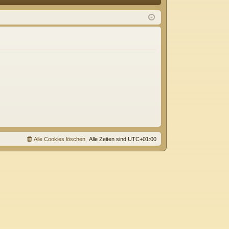
Q
m
ist
el
rie
de
re
n
n
Alle Cookies löschen
Alle Zeiten sind
UTC+01:00