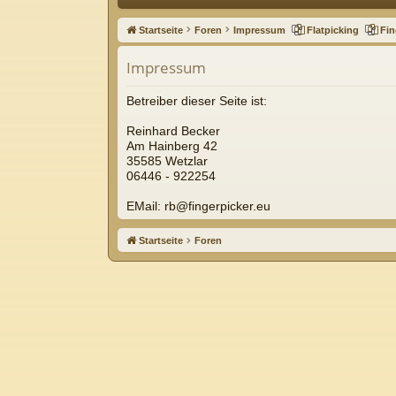
ne
Startseite
Foren
Impressum
Flatpicking
Fin
llz
Impressum
ug
riff
Betreiber dieser Seite ist:
Reinhard Becker
Am Hainberg 42
35585 Wetzlar
06446 - 922254
EMail: rb@fingerpicker.eu
Startseite
Foren