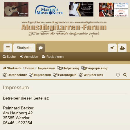
Startseite
ch
or
n
eg
Suche
Anmelden
Registrieren
ne
en
m
ist
Startseite
Foren
Impressum
Flatpicking
Fingerpicking
llz
el
rie
S
Datenschutz
Impressum
Forenregeln
Wir über uns
u
ug
de
re
Impressum
c
riff
n
n
h
Betreiber dieser Seite ist:
e
Reinhard Becker
Am Hainberg 42
35585 Wetzlar
06446 - 922254