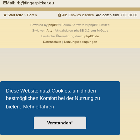
EMail: rb@fingerpicker.eu
Startseite
Foren
Alle Cookies löschen
Alle Zeiten sind
UTC+01:00
Powered by
phpBB
® Forum Software © phpBB Limited
Style von
Arty
- Aktualisieren phpBB 3.2 von MrGaby
Deutsche Übersetzung durch
phpBB.de
Datenschutz
|
Nutzungsbedingungen
Diese Website nutzt Cookies, um dir den
bestmöglichen Komfort bei der Nutzung zu
bieten.
Mehr erfahren
Verstanden!