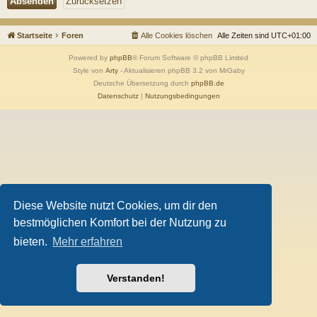
Startseite
Foren
Alle Cookies löschen
Alle Zeiten sind
UTC+01:00
Powered by
phpBB
® Forum Software © phpBB Limited
Style von
Arty
- Aktualisieren phpBB 3.2 von MrGaby
Deutsche Übersetzung durch
phpBB.de
Datenschutz
|
Nutzungsbedingungen
Diese Website nutzt Cookies, um dir den
bestmöglichen Komfort bei der Nutzung zu
bieten.
Mehr erfahren
Verstanden!