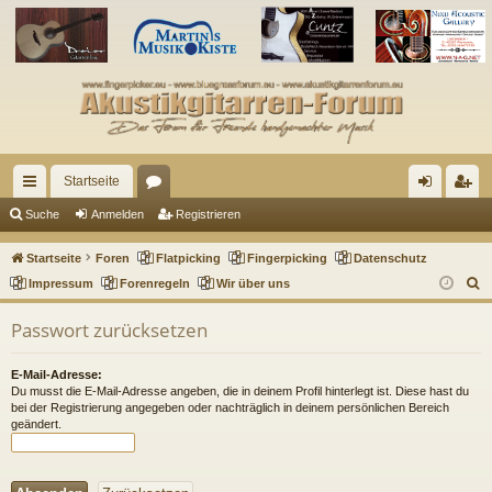
Startseite
ch
or
n
eg
Suche
Anmelden
Registrieren
ne
en
m
ist
Startseite
Foren
Flatpicking
Fingerpicking
Datenschutz
llz
el
rie
S
Impressum
Forenregeln
Wir über uns
u
ug
de
re
Passwort zurücksetzen
c
riff
n
n
h
E-Mail-Adresse:
e
Du musst die E-Mail-Adresse angeben, die in deinem Profil hinterlegt ist. Diese hast du
bei der Registrierung angegeben oder nachträglich in deinem persönlichen Bereich
geändert.