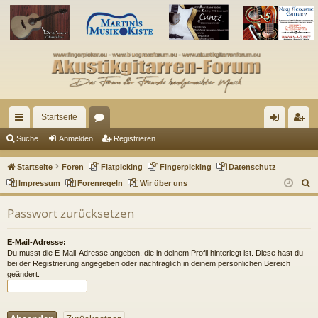
Startseite
ch
or
n
eg
Suche
Anmelden
Registrieren
ne
en
m
ist
Startseite
Foren
Flatpicking
Fingerpicking
Datenschutz
llz
el
rie
S
Impressum
Forenregeln
Wir über uns
u
ug
de
re
Passwort zurücksetzen
c
riff
n
n
h
E-Mail-Adresse:
e
Du musst die E-Mail-Adresse angeben, die in deinem Profil hinterlegt ist. Diese hast du
bei der Registrierung angegeben oder nachträglich in deinem persönlichen Bereich
geändert.