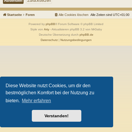
Startseite
Foren
Alle Cookies löschen
Alle Zeiten sind
UTC+01:00
Powered by
phpBB
® Forum Software © phpBB Limited
Style von
Arty
- Aktualisieren phpBB 3.2 von MrGaby
Deutsche Übersetzung durch
phpBB.de
Datenschutz
|
Nutzungsbedingungen
Diese Website nutzt Cookies, um dir den
bestmöglichen Komfort bei der Nutzung zu
bieten.
Mehr erfahren
Verstanden!