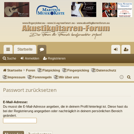
Startseite
ch
or
n
eg
Suche
Anmelden
Registrieren
ne
en
m
ist
Startseite
Foren
Flatpicking
Fingerpicking
Datenschutz
llz
el
rie
S
Impressum
Forenregeln
Wir über uns
u
ug
de
re
Passwort zurücksetzen
c
riff
n
n
h
E-Mail-Adresse:
e
Du musst die E-Mail-Adresse angeben, die in deinem Profil hinterlegt ist. Diese hast du
bei der Registrierung angegeben oder nachträglich in deinem persönlichen Bereich
geändert.