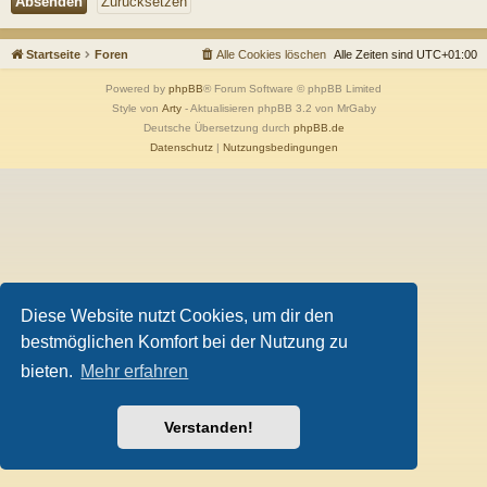
Startseite
Foren
Alle Cookies löschen
Alle Zeiten sind
UTC+01:00
Powered by
phpBB
® Forum Software © phpBB Limited
Style von
Arty
- Aktualisieren phpBB 3.2 von MrGaby
Deutsche Übersetzung durch
phpBB.de
Datenschutz
|
Nutzungsbedingungen
Diese Website nutzt Cookies, um dir den
bestmöglichen Komfort bei der Nutzung zu
bieten.
Mehr erfahren
Verstanden!