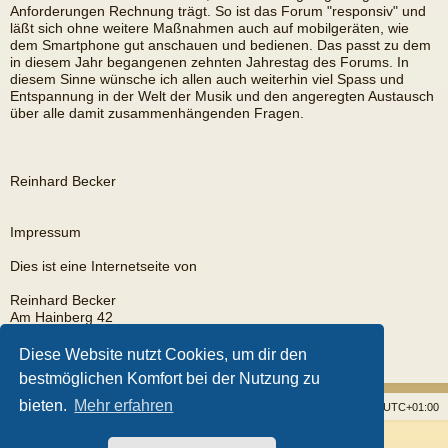
Anforderungen Rechnung trägt. So ist das Forum "responsiv" und
läßt sich ohne weitere Maßnahmen auch auf mobilgeräten, wie
dem Smartphone gut anschauen und bedienen. Das passt zu dem
in diesem Jahr begangenen zehnten Jahrestag des Forums. In
diesem Sinne wünsche ich allen auch weiterhin viel Spass und
Entspannung in der Welt der Musik und den angeregten Austausch
über alle damit zusammenhängenden Fragen.
Reinhard Becker
Impressum
Dies ist eine Internetseite von
Reinhard Becker
Am Hainberg 42
35585 Wetzlar
Diese Website nutzt Cookies, um dir den
EMail:
rb@fingerpicker.eu
bestmöglichen Komfort bei der Nutzung zu
bieten.
Mehr erfahren
Startseite
Foren
Alle Cookies löschen
Alle Zeiten sind
UTC+01:00
Powered by
phpBB
® Forum Software © phpBB Limited