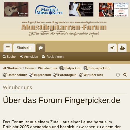
Startseite
ch
or
n
eg
Suche
Anmelden
Registrieren
ne
en
m
ist
Startseite
Foren
Wir über uns
Flatpicking
Fingerpicking
llz
el
rie
S
Datenschutz
Impressum
Forenregeln
Wir über uns
u
ug
de
re
Wir über uns
c
riff
n
n
h
Über das Forum Fingerpicker.de
e
Das Forum ist aus einem Zufall, aus einer Laune heraus im
Frühjahr 2005 entstanden und hat sich inzwischen zu einem der