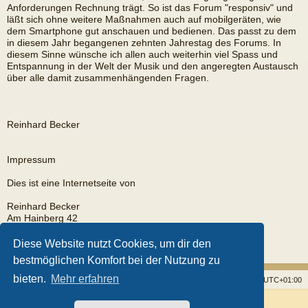
Anforderungen Rechnung trägt. So ist das Forum "responsiv" und
läßt sich ohne weitere Maßnahmen auch auf mobilgeräten, wie
dem Smartphone gut anschauen und bedienen. Das passt zu dem
in diesem Jahr begangenen zehnten Jahrestag des Forums. In
diesem Sinne wünsche ich allen auch weiterhin viel Spass und
Entspannung in der Welt der Musik und den angeregten Austausch
über alle damit zusammenhängenden Fragen.
Reinhard Becker
Impressum
Dies ist eine Internetseite von
Reinhard Becker
Am Hainberg 42
35585 Wetzlar
Diese Website nutzt Cookies, um dir den
EMail:
rb@fingerpicker.eu
bestmöglichen Komfort bei der Nutzung zu
bieten.
Mehr erfahren
Startseite
Foren
Alle Cookies löschen
Alle Zeiten sind
UTC+01:00
Powered by
phpBB
® Forum Software © phpBB Limited