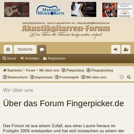
Startseite
ch
or
n
eg
Suche
Anmelden
Registrieren
ne
en
m
ist
Startseite
Foren
Wir über uns
Flatpicking
Fingerpicking
llz
el
rie
S
Datenschutz
Impressum
Forenregeln
Wir über uns
u
ug
de
re
Wir über uns
c
riff
n
n
h
Über das Forum Fingerpicker.de
e
Das Forum ist aus einem Zufall, aus einer Laune heraus im
Frühjahr 2005 entstanden und hat sich inzwischen zu einem der