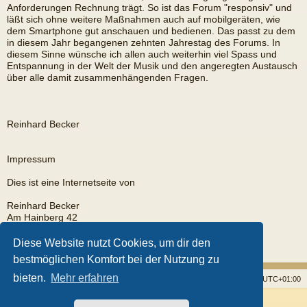
Anforderungen Rechnung trägt. So ist das Forum "responsiv" und
läßt sich ohne weitere Maßnahmen auch auf mobilgeräten, wie
dem Smartphone gut anschauen und bedienen. Das passt zu dem
in diesem Jahr begangenen zehnten Jahrestag des Forums. In
diesem Sinne wünsche ich allen auch weiterhin viel Spass und
Entspannung in der Welt der Musik und den angeregten Austausch
über alle damit zusammenhängenden Fragen.
Reinhard Becker
Impressum
Dies ist eine Internetseite von
Reinhard Becker
Am Hainberg 42
35585 Wetzlar
Diese Website nutzt Cookies, um dir den
EMail:
rb@fingerpicker.eu
bestmöglichen Komfort bei der Nutzung zu
bieten.
Mehr erfahren
Startseite
Foren
Alle Cookies löschen
Alle Zeiten sind
UTC+01:00
Powered by
phpBB
® Forum Software © phpBB Limited