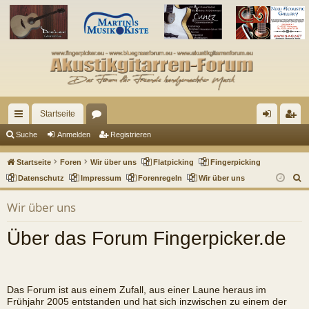
Startseite
ch
or
n
eg
Suche
Anmelden
Registrieren
ne
en
m
ist
Startseite
Foren
Wir über uns
Flatpicking
Fingerpicking
llz
el
rie
S
Datenschutz
Impressum
Forenregeln
Wir über uns
u
ug
de
re
Wir über uns
c
riff
n
n
h
Über das Forum Fingerpicker.de
e
Das Forum ist aus einem Zufall, aus einer Laune heraus im
Frühjahr 2005 entstanden und hat sich inzwischen zu einem der