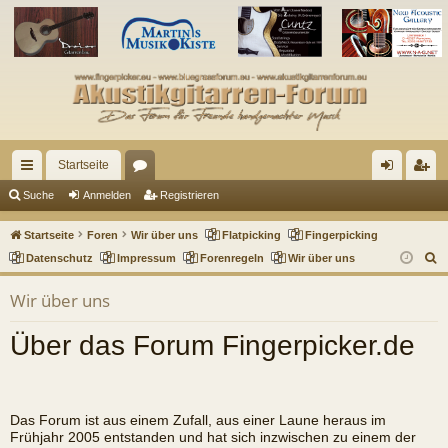
Startseite
ch
or
n
eg
Suche
Anmelden
Registrieren
ne
en
m
ist
Startseite
Foren
Wir über uns
Flatpicking
Fingerpicking
llz
el
rie
S
Datenschutz
Impressum
Forenregeln
Wir über uns
u
ug
de
re
Wir über uns
c
riff
n
n
h
Über das Forum Fingerpicker.de
e
Das Forum ist aus einem Zufall, aus einer Laune heraus im
Frühjahr 2005 entstanden und hat sich inzwischen zu einem der