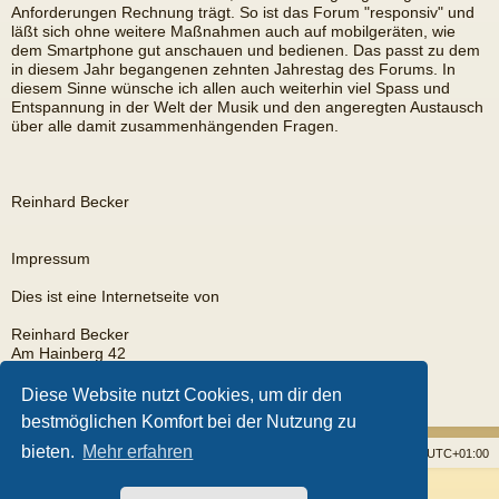
Anforderungen Rechnung trägt. So ist das Forum "responsiv" und
läßt sich ohne weitere Maßnahmen auch auf mobilgeräten, wie
dem Smartphone gut anschauen und bedienen. Das passt zu dem
in diesem Jahr begangenen zehnten Jahrestag des Forums. In
diesem Sinne wünsche ich allen auch weiterhin viel Spass und
Entspannung in der Welt der Musik und den angeregten Austausch
über alle damit zusammenhängenden Fragen.
Reinhard Becker
Impressum
Dies ist eine Internetseite von
Reinhard Becker
Am Hainberg 42
35585 Wetzlar
Diese Website nutzt Cookies, um dir den
EMail:
rb@fingerpicker.eu
bestmöglichen Komfort bei der Nutzung zu
bieten.
Mehr erfahren
Startseite
Foren
Alle Cookies löschen
Alle Zeiten sind
UTC+01:00
Powered by
phpBB
® Forum Software © phpBB Limited