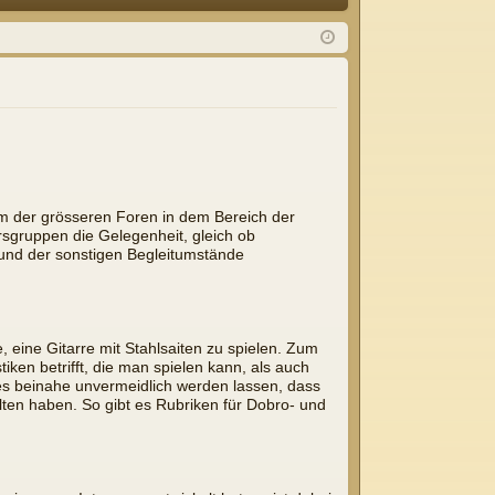
Q
m
ist
el
rie
de
re
n
n
em der grösseren Foren in dem Bereich der
rsgruppen die Gelegenheit, gleich ob
k und der sonstigen Begleitumstände
 eine Gitarre mit Stahlsaiten zu spielen. Zum
ken betrifft, die man spielen kann, als auch
t es beinahe unvermeidlich werden lassen, dass
lten haben. So gibt es Rubriken für Dobro- und