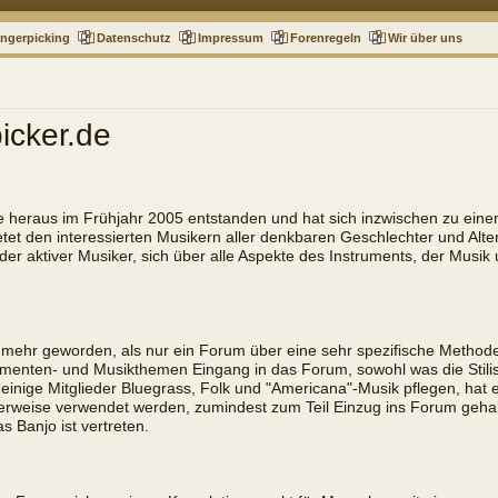
ingerpicking
Datenschutz
Impressum
Forenregeln
Wir über uns
icker.de
e heraus im Frühjahr 2005 entstanden und hat sich inzwischen zu ein
etet den interessierten Musikern aller denkbaren Geschlechter und Alte
der aktiver Musiker, sich über alle Aspekte des Instruments, der Musi
 mehr geworden, als nur ein Forum über eine sehr spezifische Methode,
rumenten- und Musikthemen Eingang in das Forum, sowohl was die Stilisti
s einige Mitglieder Bluegrass, Folk und "Americana"-Musik pflegen, ha
cherweise verwendet werden, zumindest zum Teil Einzug ins Forum geha
 Banjo ist vertreten.