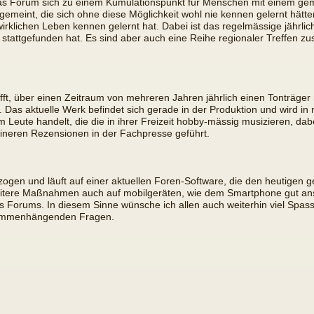
das Forum sich zu einem Kumulationspunkt für Menschen mit einem geme
 gemeint, die sich ohne diese Möglichkeit wohl nie kennen gelernt hätt
irklichen Leben kennen gelernt hat. Dabei ist das regelmässige jährli
 stattgefunden hat. Es sind aber auch eine Reihe regionaler Treffen z
chafft, über einen Zeitraum von mehreren Jahren jährlich einen Tonträ
. Das aktuelle Werk befindet sich gerade in der Produktion und wird in n
eute handelt, die die in ihrer Freizeit hobby-mässig musizieren, dabei
leineren Rezensionen in der Fachpresse geführt.
ogen und läuft auf einer aktuellen Foren-Software, die den heutigen 
 weitere Maßnahmen auch auf mobilgeräten, wie dem Smartphone gut a
Forums. In diesem Sinne wünsche ich allen auch weiterhin viel Spas
sammenhängenden Fragen.