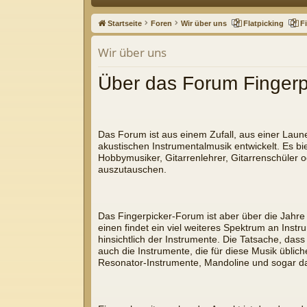
ne
Startseite
Foren
Wir über uns
Flatpicking
F
llz
Wir über uns
ug
Über das Forum Fingerp
riff
Das Forum ist aus einem Zufall, aus einer Laun
akustischen Instrumentalmusik entwickelt. Es bi
Hobbymusiker, Gitarrenlehrer, Gitarrenschüler o
auszutauschen.
Das Fingerpicker-Forum ist aber über die Jahre
einen findet ein viel weiteres Spektrum an Inst
hinsichtlich der Instrumente. Die Tatsache, das
auch die Instrumente, die für diese Musik übli
Resonator-Instrumente, Mandoline und sogar das