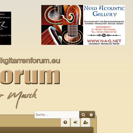
Suche
Erweiterte Suche
S
FA
n
eg