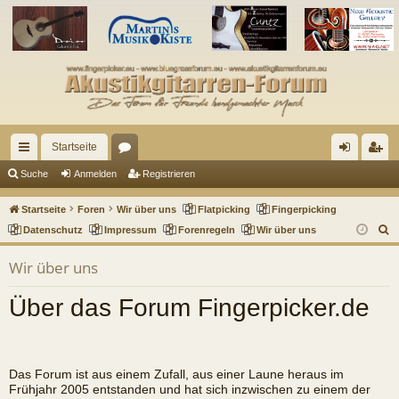
Startseite
ch
or
n
eg
Suche
Anmelden
Registrieren
ne
en
m
ist
Startseite
Foren
Wir über uns
Flatpicking
Fingerpicking
llz
el
rie
S
Datenschutz
Impressum
Forenregeln
Wir über uns
u
ug
de
re
Wir über uns
c
riff
n
n
h
Über das Forum Fingerpicker.de
e
Das Forum ist aus einem Zufall, aus einer Laune heraus im
Frühjahr 2005 entstanden und hat sich inzwischen zu einem der