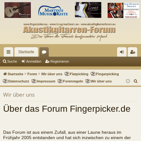
Startseite
ch
or
n
eg
Suche
Anmelden
Registrieren
ne
en
m
ist
Startseite
Foren
Wir über uns
Flatpicking
Fingerpicking
llz
el
rie
S
Datenschutz
Impressum
Forenregeln
Wir über uns
u
ug
de
re
Wir über uns
c
riff
n
n
h
Über das Forum Fingerpicker.de
e
Das Forum ist aus einem Zufall, aus einer Laune heraus im
Frühjahr 2005 entstanden und hat sich inzwischen zu einem der