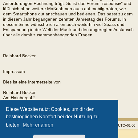
Anforderungen Rechnung trägt. So ist das Forum "responsiv" und
läßt sich ohne weitere Maßnahmen auch auf mobilgeräten, wie
dem Smartphone gut anschauen und bedienen. Das passt zu dem
in diesem Jahr begangenen zehnten Jahrestag des Forums. In
diesem Sinne wünsche ich allen auch weiterhin viel Spass und
Entspannung in der Welt der Musik und den angeregten Austausch
über alle damit zusammenhängenden Fragen.
Reinhard Becker
Impressum
Dies ist eine Internetseite von
Reinhard Becker
Am Hainberg 42
35585 Wetzlar
Diese Website nutzt Cookies, um dir den
EMail:
rb@fingerpicker.eu
bestmöglichen Komfort bei der Nutzung zu
bieten.
Mehr erfahren
Startseite
Foren
Alle Cookies löschen
Alle Zeiten sind
UTC+01:00
Powered by
phpBB
® Forum Software © phpBB Limited