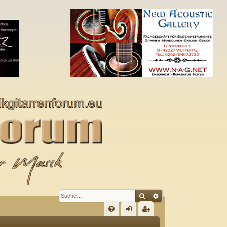
Suche
Erweiterte Suche
S
FA
n
eg