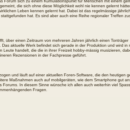
das Forum sich zu einem Kumulationspunkt für Menschen mit einem geme
 gemeint, die sich ohne diese Möglichkeit wohl nie kennen gelernt hätt
irklichen Leben kennen gelernt hat. Dabei ist das regelmässige jährli
 stattgefunden hat. Es sind aber auch eine Reihe regionaler Treffen z
chafft, über einen Zeitraum von mehreren Jahren jährlich einen Tonträ
. Das aktuelle Werk befindet sich gerade in der Produktion und wird in n
eute handelt, die die in ihrer Freizeit hobby-mässig musizieren, dabei
leineren Rezensionen in der Fachpresse geführt.
ogen und läuft auf einer aktuellen Foren-Software, die den heutigen 
 weitere Maßnahmen auch auf mobilgeräten, wie dem Smartphone gut a
Forums. In diesem Sinne wünsche ich allen auch weiterhin viel Spas
sammenhängenden Fragen.