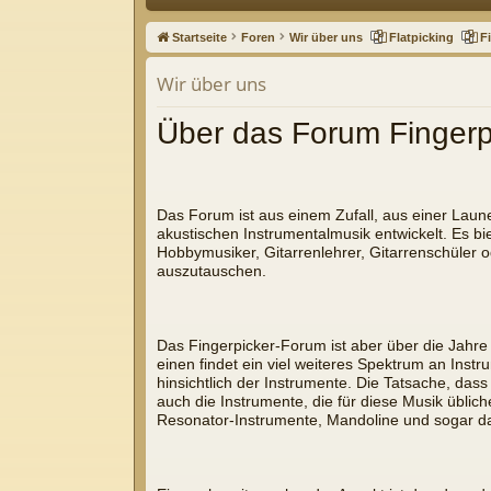
ne
Startseite
Foren
Wir über uns
Flatpicking
F
llz
Wir über uns
ug
Über das Forum Fingerp
riff
Das Forum ist aus einem Zufall, aus einer Laun
akustischen Instrumentalmusik entwickelt. Es bi
Hobbymusiker, Gitarrenlehrer, Gitarrenschüler o
auszutauschen.
Das Fingerpicker-Forum ist aber über die Jahre
einen findet ein viel weiteres Spektrum an Inst
hinsichtlich der Instrumente. Die Tatsache, das
auch die Instrumente, die für diese Musik übli
Resonator-Instrumente, Mandoline und sogar das