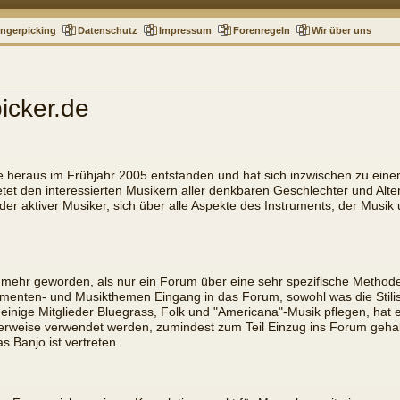
ingerpicking
Datenschutz
Impressum
Forenregeln
Wir über uns
icker.de
e heraus im Frühjahr 2005 entstanden und hat sich inzwischen zu ein
etet den interessierten Musikern aller denkbaren Geschlechter und Alte
der aktiver Musiker, sich über alle Aspekte des Instruments, der Musi
 mehr geworden, als nur ein Forum über eine sehr spezifische Methode,
rumenten- und Musikthemen Eingang in das Forum, sowohl was die Stilisti
s einige Mitglieder Bluegrass, Folk und "Americana"-Musik pflegen, ha
cherweise verwendet werden, zumindest zum Teil Einzug ins Forum geha
 Banjo ist vertreten.