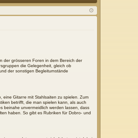
Q
m
ist
el
rie
de
re
n
n
em der grösseren Foren in dem Bereich der
rsgruppen die Gelegenheit, gleich ob
k und der sonstigen Begleitumstände
 eine Gitarre mit Stahlsaiten zu spielen. Zum
ken betrifft, die man spielen kann, als auch
t es beinahe unvermeidlich werden lassen, dass
lten haben. So gibt es Rubriken für Dobro- und