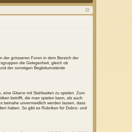
Q
m
ist
el
rie
de
re
n
n
em der grösseren Foren in dem Bereich der
rsgruppen die Gelegenheit, gleich ob
k und der sonstigen Begleitumstände
 eine Gitarre mit Stahlsaiten zu spielen. Zum
ken betrifft, die man spielen kann, als auch
t es beinahe unvermeidlich werden lassen, dass
lten haben. So gibt es Rubriken für Dobro- und