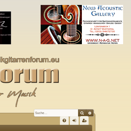
Suche
Erweiterte Suche
S
FA
n
eg