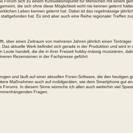
das Forum sich zu einem Kumulationspunkt für Menschen mit einem geme
 gemeint, die sich ohne diese Möglichkeit wohl nie kennen gelernt hätt
irklichen Leben kennen gelernt hat. Dabei ist das regelmässige jährli
 stattgefunden hat. Es sind aber auch eine Reihe regionaler Treffen z
chafft, über einen Zeitraum von mehreren Jahren jährlich einen Tonträ
. Das aktuelle Werk befindet sich gerade in der Produktion und wird in n
eute handelt, die die in ihrer Freizeit hobby-mässig musizieren, dabei
leineren Rezensionen in der Fachpresse geführt.
ogen und läuft auf einer aktuellen Foren-Software, die den heutigen 
 weitere Maßnahmen auch auf mobilgeräten, wie dem Smartphone gut a
Forums. In diesem Sinne wünsche ich allen auch weiterhin viel Spas
sammenhängenden Fragen.