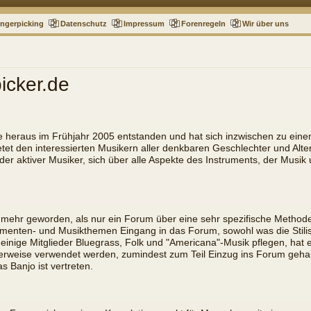
ingerpicking
Datenschutz
Impressum
Forenregeln
Wir über uns
icker.de
e heraus im Frühjahr 2005 entstanden und hat sich inzwischen zu ein
etet den interessierten Musikern aller denkbaren Geschlechter und Alte
der aktiver Musiker, sich über alle Aspekte des Instruments, der Musi
 mehr geworden, als nur ein Forum über eine sehr spezifische Methode,
rumenten- und Musikthemen Eingang in das Forum, sowohl was die Stilisti
s einige Mitglieder Bluegrass, Folk und "Americana"-Musik pflegen, ha
cherweise verwendet werden, zumindest zum Teil Einzug ins Forum geha
 Banjo ist vertreten.