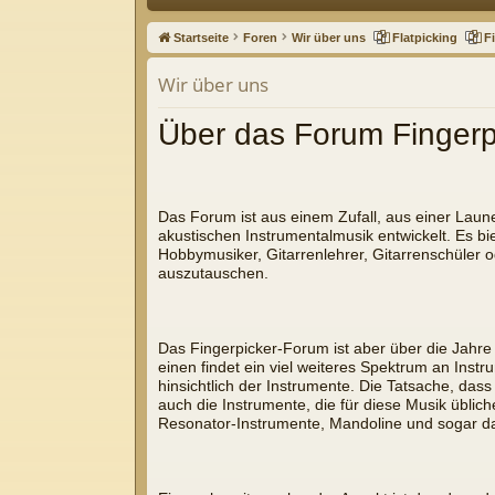
ne
Startseite
Foren
Wir über uns
Flatpicking
F
llz
Wir über uns
ug
Über das Forum Fingerp
riff
Das Forum ist aus einem Zufall, aus einer Laun
akustischen Instrumentalmusik entwickelt. Es bi
Hobbymusiker, Gitarrenlehrer, Gitarrenschüler o
auszutauschen.
Das Fingerpicker-Forum ist aber über die Jahre
einen findet ein viel weiteres Spektrum an Inst
hinsichtlich der Instrumente. Die Tatsache, das
auch die Instrumente, die für diese Musik übli
Resonator-Instrumente, Mandoline und sogar das