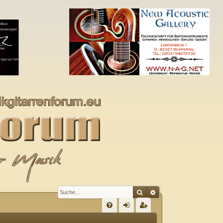
Suche
Erweiterte Suche
S
FA
n
eg