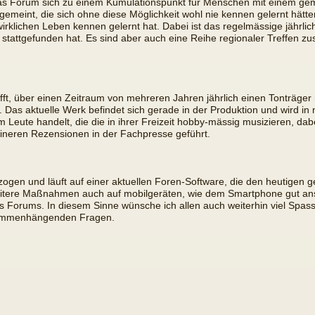
das Forum sich zu einem Kumulationspunkt für Menschen mit einem geme
 gemeint, die sich ohne diese Möglichkeit wohl nie kennen gelernt hätt
irklichen Leben kennen gelernt hat. Dabei ist das regelmässige jährli
 stattgefunden hat. Es sind aber auch eine Reihe regionaler Treffen z
chafft, über einen Zeitraum von mehreren Jahren jährlich einen Tonträ
. Das aktuelle Werk befindet sich gerade in der Produktion und wird in n
eute handelt, die die in ihrer Freizeit hobby-mässig musizieren, dabei
leineren Rezensionen in der Fachpresse geführt.
ogen und läuft auf einer aktuellen Foren-Software, die den heutigen 
 weitere Maßnahmen auch auf mobilgeräten, wie dem Smartphone gut a
Forums. In diesem Sinne wünsche ich allen auch weiterhin viel Spas
sammenhängenden Fragen.