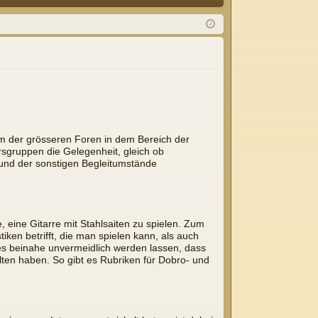
Q
m
ist
el
rie
de
re
n
n
em der grösseren Foren in dem Bereich der
rsgruppen die Gelegenheit, gleich ob
k und der sonstigen Begleitumstände
 eine Gitarre mit Stahlsaiten zu spielen. Zum
ken betrifft, die man spielen kann, als auch
t es beinahe unvermeidlich werden lassen, dass
lten haben. So gibt es Rubriken für Dobro- und