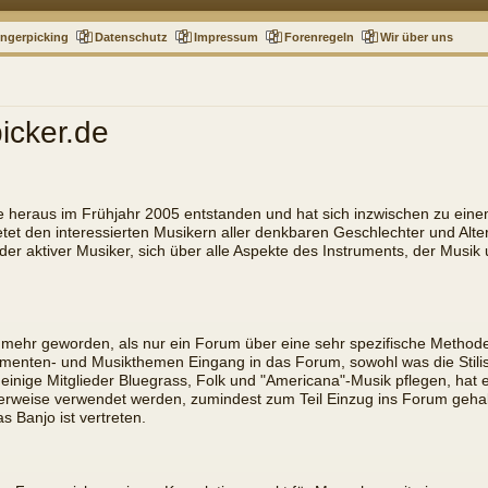
ingerpicking
Datenschutz
Impressum
Forenregeln
Wir über uns
icker.de
e heraus im Frühjahr 2005 entstanden und hat sich inzwischen zu ein
etet den interessierten Musikern aller denkbaren Geschlechter und Alte
der aktiver Musiker, sich über alle Aspekte des Instruments, der Musi
 mehr geworden, als nur ein Forum über eine sehr spezifische Methode,
rumenten- und Musikthemen Eingang in das Forum, sowohl was die Stilisti
s einige Mitglieder Bluegrass, Folk und "Americana"-Musik pflegen, ha
cherweise verwendet werden, zumindest zum Teil Einzug ins Forum geha
 Banjo ist vertreten.