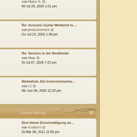
N
e
von
Matze S.
e
i
Mi Jul 29, 2026 1:01 pm
u
t
e
r
s
a
t
g
Re: Acoustic Guitar Weekend m…
e
N
von
jenskommnick
r
e
Do Jul 23, 2026 1:38 pm
B
u
e
e
i
s
t
t
Re: Session in der Nordheide
r
e
N
von
Matz
a
r
e
Di Jul 07, 2026 7:22 pm
g
B
u
e
e
i
s
t
t
Mediathek, Die Instrumentenba…
r
e
N
von
L1
a
r
e
Mo Jun 08, 2026 12:20 pm
g
B
u
e
e
i
s
t
t
Letzter Beitrag
r
e
a
r
g
B
Eine kleine Entschuldigung an…
e
N
von
Guidarre
i
e
Di Mär 08, 2011 11:00 pm
t
u