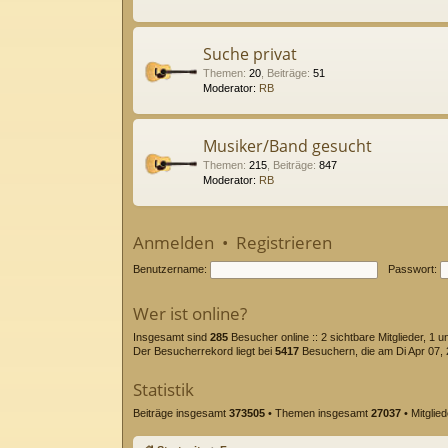
Suche privat
Themen
:
20
,
Beiträge
:
51
Moderator:
RB
Musiker/Band gesucht
Themen
:
215
,
Beiträge
:
847
Moderator:
RB
Anmelden
•
Registrieren
Benutzername:
Passwort:
Wer ist online?
Insgesamt sind
285
Besucher online :: 2 sichtbare Mitglieder, 1 
Der Besucherrekord liegt bei
5417
Besuchern, die am Di Apr 07, 2
Statistik
Beiträge insgesamt
373505
• Themen insgesamt
27037
• Mitglie