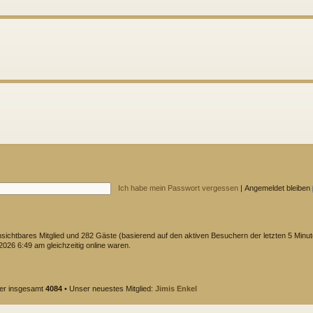
Ich habe mein Passwort vergessen
|
Angemeldet bleiben
unsichtbares Mitglied und 282 Gäste (basierend auf den aktiven Besuchern der letzten 5 Minu
026 6:49 am gleichzeitig online waren.
der insgesamt
4084
• Unser neuestes Mitglied:
Jimis Enkel