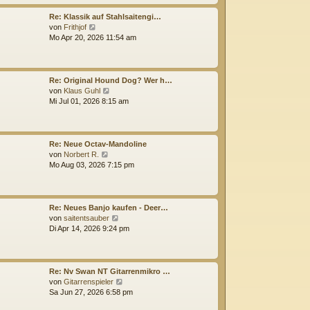
i
s
t
t
Re: Klassik auf Stahlsaitengi…
r
e
N
von
Frithjof
a
r
e
Mo Apr 20, 2026 11:54 am
g
B
u
e
e
i
s
t
t
Re: Original Hound Dog? Wer h…
r
e
N
von
Klaus Guhl
a
r
e
Mi Jul 01, 2026 8:15 am
g
B
u
e
e
i
s
t
t
Re: Neue Octav-Mandoline
r
e
N
von
Norbert R.
a
r
e
Mo Aug 03, 2026 7:15 pm
g
B
u
e
e
i
s
t
t
Re: Neues Banjo kaufen - Deer…
r
e
N
von
saitentsauber
a
r
e
Di Apr 14, 2026 9:24 pm
g
B
u
e
e
i
s
t
t
Re: Nv Swan NT Gitarrenmikro …
r
e
N
von
Gitarrenspieler
a
r
e
Sa Jun 27, 2026 6:58 pm
g
B
u