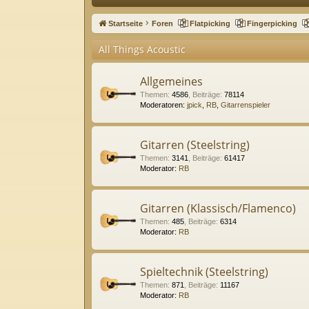
ne
Startseite
Foren
Flatpicking
Fingerpicking
llz
All Things Acoustic
ug
riff
Allgemeines
Themen
:
4586
,
Beiträge
:
78114
Moderatoren:
jpick
,
RB
,
Gitarrenspieler
Gitarren (Steelstring)
Themen
:
3141
,
Beiträge
:
61417
Moderator:
RB
Gitarren (Klassisch/Flamenco)
Themen
:
485
,
Beiträge
:
6314
Moderator:
RB
Spieltechnik (Steelstring)
Themen
:
871
,
Beiträge
:
11167
Moderator:
RB