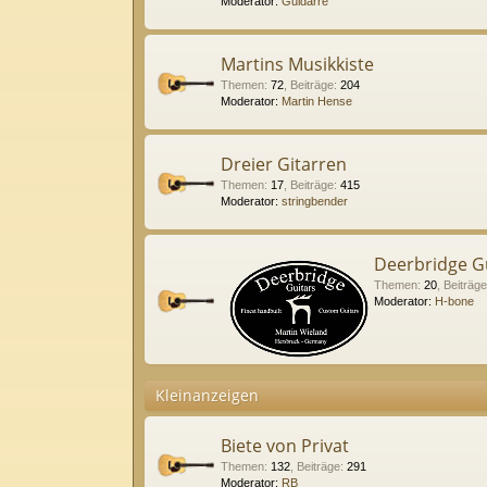
Moderator:
Guidarre
Martins Musikkiste
Themen
:
72
,
Beiträge
:
204
Moderator:
Martin Hense
Dreier Gitarren
Themen
:
17
,
Beiträge
:
415
Moderator:
stringbender
Deerbridge G
Themen
:
20
,
Beiträge
Moderator:
H-bone
Kleinanzeigen
Biete von Privat
Themen
:
132
,
Beiträge
:
291
Moderator:
RB