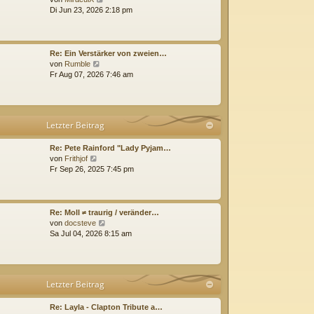
e
i
Di Jun 23, 2026 2:18 pm
u
t
e
r
s
a
t
g
Re: Ein Verstärker von zweien…
e
N
von
Rumble
r
e
Fr Aug 07, 2026 7:46 am
B
u
e
e
i
s
t
t
Letzter Beitrag
r
e
a
r
g
B
Re: Pete Rainford "Lady Pyjam…
N
e
von
Frithjof
e
i
Fr Sep 26, 2025 7:45 pm
u
t
e
r
s
a
t
g
Re: Moll ≠ traurig / veränder…
e
N
von
docsteve
r
e
Sa Jul 04, 2026 8:15 am
B
u
e
e
i
s
t
t
Letzter Beitrag
r
e
a
r
g
B
Re: Layla - Clapton Tribute a…