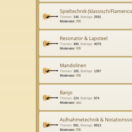
Spieltechnik (klassisch/Flamenco
Themen
:
146
,
Beiträge
:
2591
Moderator:
RB
Resonator & Lapsteel
Themen
:
490
,
Beiträge
:
4079
Moderator:
RB
Mandolinen
Themen
:
165
,
Beiträge
:
1397
Moderator:
RB
Banjo
Themen
:
124
,
Beiträge
:
874
Moderator:
doc
Aufnahmetechnik & Notationsso
Themen
:
891
,
Beiträge
:
8913
Moderator:
RB