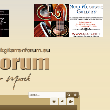
Suche
Erweiterte Suche
S
FA
n
eg