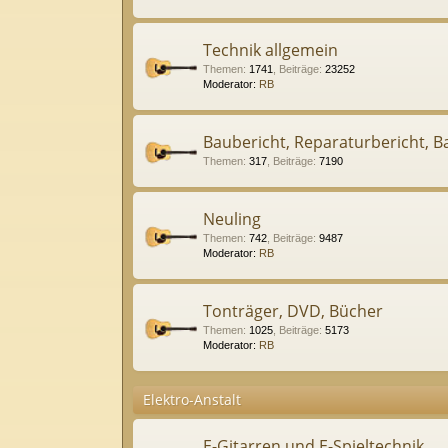
Technik allgemein
Themen
:
1741
,
Beiträge
:
23252
Moderator:
RB
Baubericht, Reparaturbericht, Ba
Themen
:
317
,
Beiträge
:
7190
Neuling
Themen
:
742
,
Beiträge
:
9487
Moderator:
RB
Tonträger, DVD, Bücher
Themen
:
1025
,
Beiträge
:
5173
Moderator:
RB
Elektro-Anstalt
E-Gitarren und E-Spieltechnik