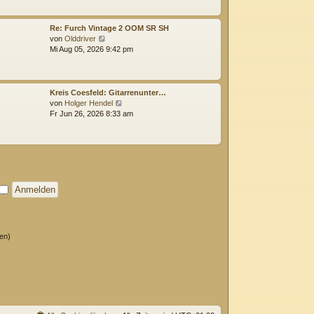
g
e
s
t
Re: Furch Vintage 2 OOM SR SH
e
N
von
Olddriver
r
e
Mi Aug 05, 2026 9:42 pm
B
u
e
e
i
s
t
t
Kreis Coesfeld: Gitarrenunter…
r
e
N
von
Holger Hendel
a
r
e
Fr Jun 26, 2026 8:33 am
g
B
u
e
e
i
s
t
t
r
e
a
r
g
B
e
i
t
r
ten)
a
g