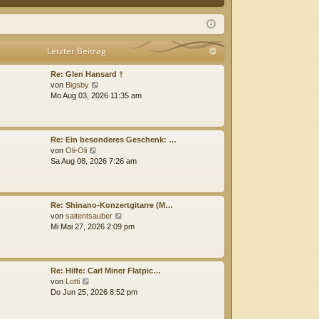
Q
m
ist
el
rie
Letzter Beitrag
de
re
Re: Glen Hansard †
n
n
N
von
Bigsby
e
Mo Aug 03, 2026 11:35 am
u
e
s
t
Re: Ein besonderes Geschenk: …
e
N
von
Oli-Oli
r
e
Sa Aug 08, 2026 7:26 am
B
u
e
e
i
s
t
t
Re: Shinano-Konzertgitarre (M…
r
e
N
von
saitentsauber
a
r
e
Mi Mai 27, 2026 2:09 pm
g
B
u
e
e
i
s
t
t
Re: Hilfe: Carl Miner Flatpic…
r
e
N
von
Lotti
a
r
e
Do Jun 25, 2026 8:52 pm
g
B
u
e
e