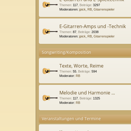
Themen
:
117
,
Beiträge
:
3297
Moderatoren:
jpick
,
RB
,
Gitarrenspieler
E-Gitarren-Amps und -Technik
Themen
:
87
,
Beiträge
:
2038
Moderatoren:
jpick
,
RB
,
Gitarrenspieler
Songwriting/Komposition
Texte, Worte, Reime
Themen
:
55
,
Beiträge
:
594
Moderator:
RB
Melodie und Harmonie ...
Themen
:
117
,
Beiträge
:
1325
Moderator:
RB
Veranstaltungen und Termine