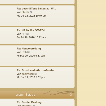
e
e
i
s
t
t
Re: geschliffene Saiten auf W…
r
e
N
von
chrisb
a
r
e
Mo Jul 13, 2026 10:07 am
g
B
u
e
e
i
s
t
t
Re: HR Nr.16 - OM-FOli
r
e
N
von
HR
a
r
e
So Jul 26, 2026 10:12 am
g
B
u
e
e
i
s
Re: Neuvorstellung
t
t
N
von
Rolli
r
e
e
Mi Mai 20, 2026 9:37 am
a
r
u
g
B
e
e
s
i
t
Re: Bros Lendreth....unfassba…
t
e
N
von
bookwood
r
r
e
Mo Jul 13, 2026 4:02 pm
a
B
u
g
e
e
i
s
t
t
Letzter Beitrag
r
e
a
r
g
B
Re: Fender Bashing ...
N
e
von
MiraculX