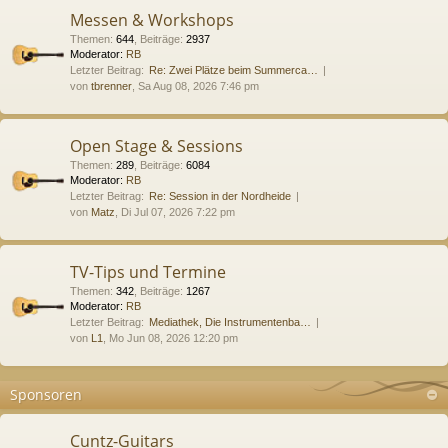
Messen & Workshops
Themen
:
644
,
Beiträge
:
2937
Moderator:
RB
Letzter Beitrag:
Re: Zwei Plätze beim Summerca…
von
tbrenner
, Sa Aug 08, 2026 7:46 pm
Open Stage & Sessions
Themen
:
289
,
Beiträge
:
6084
Moderator:
RB
Letzter Beitrag:
Re: Session in der Nordheide
von
Matz
, Di Jul 07, 2026 7:22 pm
TV-Tips und Termine
Themen
:
342
,
Beiträge
:
1267
Moderator:
RB
Letzter Beitrag:
Mediathek, Die Instrumentenba…
von
L1
, Mo Jun 08, 2026 12:20 pm
Sponsoren
Cuntz-Guitars