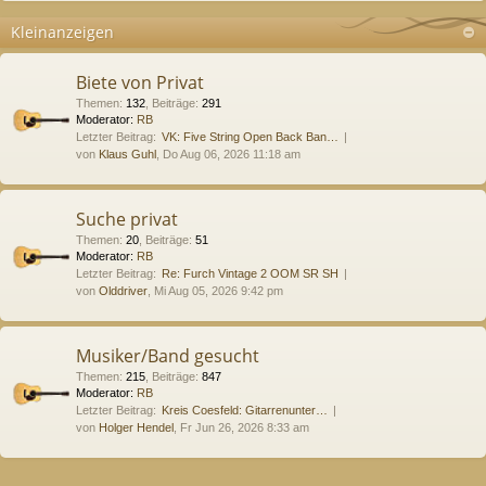
Kleinanzeigen
Biete von Privat
Themen
:
132
,
Beiträge
:
291
Moderator:
RB
Letzter Beitrag:
VK: Five String Open Back Ban…
von
Klaus Guhl
, Do Aug 06, 2026 11:18 am
Suche privat
Themen
:
20
,
Beiträge
:
51
Moderator:
RB
Letzter Beitrag:
Re: Furch Vintage 2 OOM SR SH
von
Olddriver
, Mi Aug 05, 2026 9:42 pm
Musiker/Band gesucht
Themen
:
215
,
Beiträge
:
847
Moderator:
RB
Letzter Beitrag:
Kreis Coesfeld: Gitarrenunter…
von
Holger Hendel
, Fr Jun 26, 2026 8:33 am