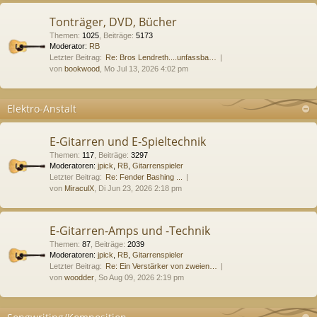
Tonträger, DVD, Bücher
Themen
:
1025
,
Beiträge
:
5173
Moderator:
RB
Letzter Beitrag:
Re: Bros Lendreth....unfassba…
von
bookwood
, Mo Jul 13, 2026 4:02 pm
Elektro-Anstalt
E-Gitarren und E-Spieltechnik
Themen
:
117
,
Beiträge
:
3297
Moderatoren:
jpick
,
RB
,
Gitarrenspieler
Letzter Beitrag:
Re: Fender Bashing ...
von
MiraculX
, Di Jun 23, 2026 2:18 pm
E-Gitarren-Amps und -Technik
Themen
:
87
,
Beiträge
:
2039
Moderatoren:
jpick
,
RB
,
Gitarrenspieler
Letzter Beitrag:
Re: Ein Verstärker von zweien…
von
woodder
, So Aug 09, 2026 2:19 pm