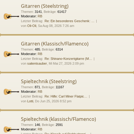
Gitarren (Steelstring)
Themen
:
3141
,
Beiträge
:
61417
Moderator:
RB
Letzter Beitrag:
Re: Ein besonderes Geschenk: …
von
Oli-Oli
, Sa Aug 08, 2026 7:26 am
Gitarren (Klassisch/Flamenco)
Themen
:
485
,
Beiträge
:
6314
Moderator:
RB
Letzter Beitrag:
Re: Shinano-Konzertgitarre (M…
von
saitentsauber
, Mi Mai 27, 2026 2:09 pm
Spieltechnik (Steelstring)
Themen
:
871
,
Beiträge
:
11167
Moderator:
RB
Letzter Beitrag:
Re: Hilfe: Carl Miner Flatpic…
von
Lotti
, Do Jun 25, 2026 8:52 pm
Spieltechnik (klassisch/Flamenco)
Themen
:
146
,
Beiträge
:
2591
Moderator:
RB
Letzter Beitrag:
Re: Klassik auf Stahlsaitengi…