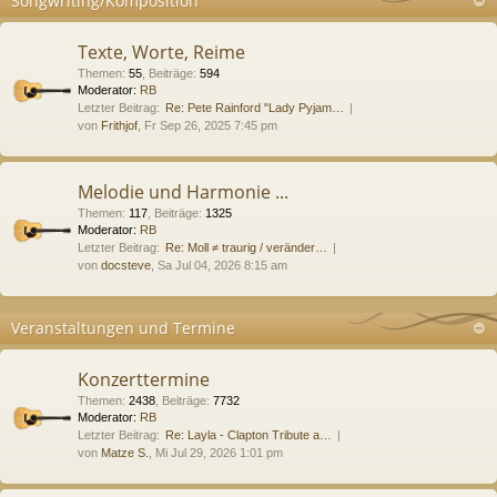
Songwriting/Komposition
Texte, Worte, Reime
Themen
:
55
,
Beiträge
:
594
Moderator:
RB
Letzter Beitrag:
Re: Pete Rainford "Lady Pyjam…
von
Frithjof
, Fr Sep 26, 2025 7:45 pm
Melodie und Harmonie ...
Themen
:
117
,
Beiträge
:
1325
Moderator:
RB
Letzter Beitrag:
Re: Moll ≠ traurig / veränder…
von
docsteve
, Sa Jul 04, 2026 8:15 am
Veranstaltungen und Termine
Konzerttermine
Themen
:
2438
,
Beiträge
:
7732
Moderator:
RB
Letzter Beitrag:
Re: Layla - Clapton Tribute a…
von
Matze S.
, Mi Jul 29, 2026 1:01 pm