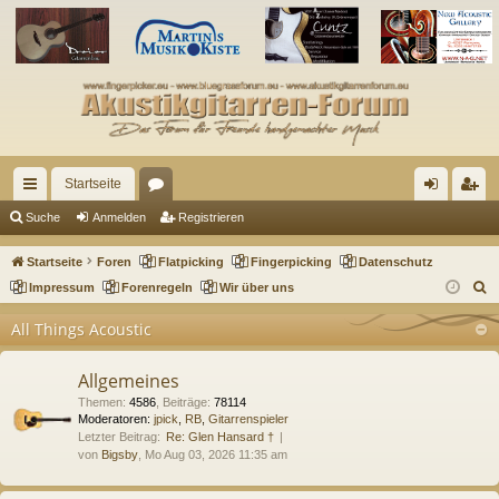
Startseite
ch
or
n
eg
Suche
Anmelden
Registrieren
ne
en
m
ist
Startseite
Foren
Flatpicking
Fingerpicking
Datenschutz
llz
el
rie
S
Impressum
Forenregeln
Wir über uns
u
ug
de
re
All Things Acoustic
c
riff
n
n
h
Allgemeines
e
Themen
:
4586
,
Beiträge
:
78114
Moderatoren:
jpick
,
RB
,
Gitarrenspieler
Letzter Beitrag:
Re: Glen Hansard †
von
Bigsby
, Mo Aug 03, 2026 11:35 am