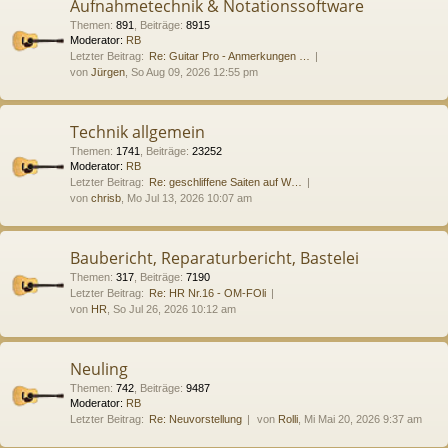
Aufnahmetechnik & Notationssoftware
Themen
:
891
,
Beiträge
:
8915
Moderator:
RB
Letzter Beitrag:
Re: Guitar Pro - Anmerkungen …
von
Jürgen
, So Aug 09, 2026 12:55 pm
Technik allgemein
Themen
:
1741
,
Beiträge
:
23252
Moderator:
RB
Letzter Beitrag:
Re: geschliffene Saiten auf W…
von
chrisb
, Mo Jul 13, 2026 10:07 am
Baubericht, Reparaturbericht, Bastelei
Themen
:
317
,
Beiträge
:
7190
Letzter Beitrag:
Re: HR Nr.16 - OM-FOli
von
HR
, So Jul 26, 2026 10:12 am
Neuling
Themen
:
742
,
Beiträge
:
9487
Moderator:
RB
Letzter Beitrag:
Re: Neuvorstellung
von
Rolli
, Mi Mai 20, 2026 9:37 am