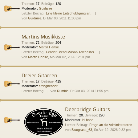
Themen
:
17
,
Beiträge
:
120
Moderator:
Guidarre
Letzter Beitrag:
Eine kleine Entschuldigung an…
von
Guidarre
, Di Mär 08, 2011 11:00 pm
Martins Musikkiste
Themen
:
72
,
Beiträge
:
204
Moderator:
Martin Hense
Letzter Beitrag:
Fender Brend Mason Telecaster…
von
Martin Hense
, Mo Mär 02, 2026 12:01 pm
Dreier Gitarren
Themen
:
17
,
Beiträge
:
415
Moderator:
stringbender
Letzter Beitrag:
von
Rumble
, Fr Okt 03, 2014 11:55 pm
Deerbridge Guitars
Themen
:
20
,
Beiträge
:
298
Moderator:
H-bone
Letzter Beitrag:
Frage an die Administratoren
von
Bluegrass_63
, So Apr 12, 2026 9:32 pm