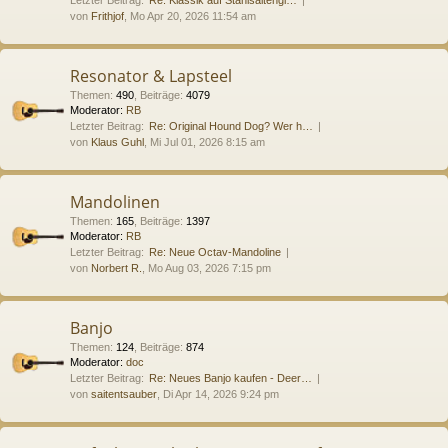
von
Frithjof
, Mo Apr 20, 2026 11:54 am
Resonator & Lapsteel
Themen
:
490
,
Beiträge
:
4079
Moderator:
RB
Letzter Beitrag:
Re: Original Hound Dog? Wer h…
von
Klaus Guhl
, Mi Jul 01, 2026 8:15 am
Mandolinen
Themen
:
165
,
Beiträge
:
1397
Moderator:
RB
Letzter Beitrag:
Re: Neue Octav-Mandoline
von
Norbert R.
, Mo Aug 03, 2026 7:15 pm
Banjo
Themen
:
124
,
Beiträge
:
874
Moderator:
doc
Letzter Beitrag:
Re: Neues Banjo kaufen - Deer…
von
saitentsauber
, Di Apr 14, 2026 9:24 pm