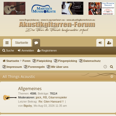
Startseite
ch
or
n
eg
Suche
Anmelden
Registrieren
ne
en
m
ist
Startseite
Foren
Flatpicking
Fingerpicking
Datenschutz
llz
el
rie
S
Impressum
Forenregeln
Wir über uns
u
ug
de
re
All Things Acoustic
c
riff
n
n
h
Allgemeines
e
Themen
:
4586
,
Beiträge
:
78114
Moderatoren:
jpick
,
RB
,
Gitarrenspieler
Letzter Beitrag:
Re: Glen Hansard †
von
Bigsby
, Mo Aug 03, 2026 11:35 am