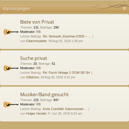
Kleinanzeigen
Biete von Privat
Themen
:
131
,
Beiträge
:
290
Moderator:
RB
Letzter Beitrag:
Re: Verkaufe „Eastman E3DE – …
von
Gitarrenspieler
, Mi Aug 05, 2026 1:08 pm
Suche privat
Themen
:
20
,
Beiträge
:
51
Moderator:
RB
Letzter Beitrag:
Re: Furch Vintage 2 OOM SR SH
von
Olddriver
, Mi Aug 05, 2026 9:42 pm
Musiker/Band gesucht
Themen
:
215
,
Beiträge
:
847
Moderator:
RB
Letzter Beitrag:
Kreis Coesfeld: Gitarrenunter…
von
Holger Hendel
, Fr Jun 26, 2026 8:33 am