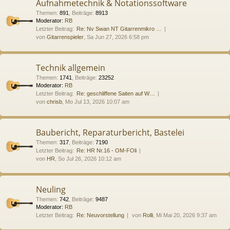
Aufnahmetechnik & Notationssoftware
Themen
:
891
,
Beiträge
:
8913
Moderator:
RB
Letzter Beitrag:
Re: Nv Swan NT Gitarrenmikro …
von
Gitarrenspieler
, Sa Jun 27, 2026 6:58 pm
Technik allgemein
Themen
:
1741
,
Beiträge
:
23252
Moderator:
RB
Letzter Beitrag:
Re: geschliffene Saiten auf W…
von
chrisb
, Mo Jul 13, 2026 10:07 am
Baubericht, Reparaturbericht, Bastelei
Themen
:
317
,
Beiträge
:
7190
Letzter Beitrag:
Re: HR Nr.16 - OM-FOli
von
HR
, So Jul 26, 2026 10:12 am
Neuling
Themen
:
742
,
Beiträge
:
9487
Moderator:
RB
Letzter Beitrag:
Re: Neuvorstellung
von
Rolli
, Mi Mai 20, 2026 9:37 am