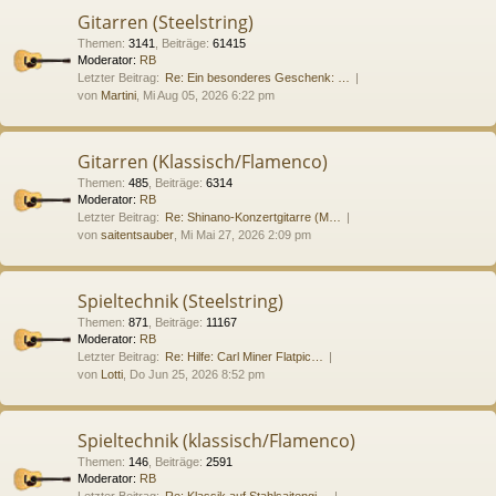
Gitarren (Steelstring)
Themen
:
3141
,
Beiträge
:
61415
Moderator:
RB
Letzter Beitrag:
Re: Ein besonderes Geschenk: …
von
Martini
, Mi Aug 05, 2026 6:22 pm
Gitarren (Klassisch/Flamenco)
Themen
:
485
,
Beiträge
:
6314
Moderator:
RB
Letzter Beitrag:
Re: Shinano-Konzertgitarre (M…
von
saitentsauber
, Mi Mai 27, 2026 2:09 pm
Spieltechnik (Steelstring)
Themen
:
871
,
Beiträge
:
11167
Moderator:
RB
Letzter Beitrag:
Re: Hilfe: Carl Miner Flatpic…
von
Lotti
, Do Jun 25, 2026 8:52 pm
Spieltechnik (klassisch/Flamenco)
Themen
:
146
,
Beiträge
:
2591
Moderator:
RB
Letzter Beitrag:
Re: Klassik auf Stahlsaitengi…