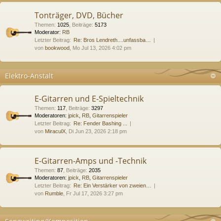
Tonträger, DVD, Bücher
Themen
:
1025
,
Beiträge
:
5173
Moderator:
RB
Letzter Beitrag:
Re: Bros Lendreth....unfassba…
von
bookwood
, Mo Jul 13, 2026 4:02 pm
Elektro-Anstalt
E-Gitarren und E-Spieltechnik
Themen
:
117
,
Beiträge
:
3297
Moderatoren:
jpick
,
RB
,
Gitarrenspieler
Letzter Beitrag:
Re: Fender Bashing ...
von
MiraculX
, Di Jun 23, 2026 2:18 pm
E-Gitarren-Amps und -Technik
Themen
:
87
,
Beiträge
:
2035
Moderatoren:
jpick
,
RB
,
Gitarrenspieler
Letzter Beitrag:
Re: Ein Verstärker von zweien…
von
Rumble
, Fr Jul 17, 2026 3:27 pm