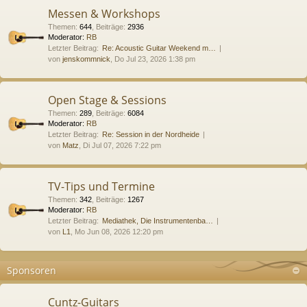
Messen & Workshops
Themen
:
644
,
Beiträge
:
2936
Moderator:
RB
Letzter Beitrag:
Re: Acoustic Guitar Weekend m…
von
jenskommnick
, Do Jul 23, 2026 1:38 pm
Open Stage & Sessions
Themen
:
289
,
Beiträge
:
6084
Moderator:
RB
Letzter Beitrag:
Re: Session in der Nordheide
von
Matz
, Di Jul 07, 2026 7:22 pm
TV-Tips und Termine
Themen
:
342
,
Beiträge
:
1267
Moderator:
RB
Letzter Beitrag:
Mediathek, Die Instrumentenba…
von
L1
, Mo Jun 08, 2026 12:20 pm
Sponsoren
Cuntz-Guitars