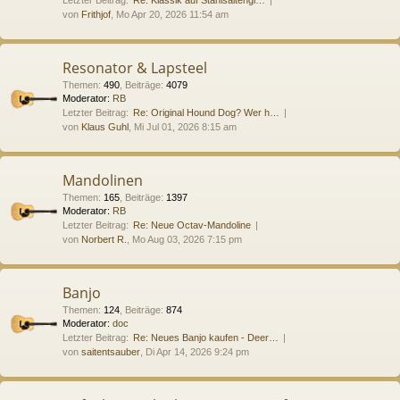
von
Frithjof
, Mo Apr 20, 2026 11:54 am
Resonator & Lapsteel
Themen
:
490
,
Beiträge
:
4079
Moderator:
RB
Letzter Beitrag:
Re: Original Hound Dog? Wer h…
von
Klaus Guhl
, Mi Jul 01, 2026 8:15 am
Mandolinen
Themen
:
165
,
Beiträge
:
1397
Moderator:
RB
Letzter Beitrag:
Re: Neue Octav-Mandoline
von
Norbert R.
, Mo Aug 03, 2026 7:15 pm
Banjo
Themen
:
124
,
Beiträge
:
874
Moderator:
doc
Letzter Beitrag:
Re: Neues Banjo kaufen - Deer…
von
saitentsauber
, Di Apr 14, 2026 9:24 pm