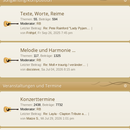
Songwriting/Komposition
Texte, Worte, Reime
Themen
:
55
,
Beiträge
:
594
Moderator:
RB
Letzter Beitrag:
Re: Pete Rainford "Lady Pyjam…
von
Frithjof
, Fr Sep 26, 2025 7:45 pm
Melodie und Harmonie ...
Themen
:
117
,
Beiträge
:
1325
Moderator:
RB
Letzter Beitrag:
Re: Moll ≠ traurig / veränder…
von
docsteve
, Sa Jul 04, 2026 8:15 am
Veranstaltungen und Termine
Konzerttermine
Themen
:
2438
,
Beiträge
:
7732
Moderator:
RB
Letzter Beitrag:
Re: Layla - Clapton Tribute a…
von
Matze S.
, Mi Jul 29, 2026 1:01 pm