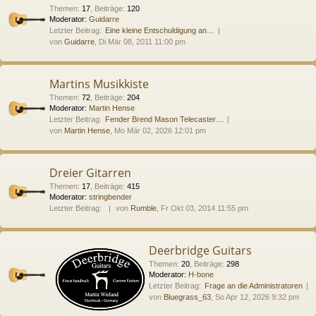
Themen
:
17
,
Beiträge
:
120
Moderator:
Guidarre
Letzter Beitrag:
Eine kleine Entschuldigung an…
von
Guidarre
, Di Mär 08, 2011 11:00 pm
Martins Musikkiste
Themen
:
72
,
Beiträge
:
204
Moderator:
Martin Hense
Letzter Beitrag:
Fender Brend Mason Telecaster…
von
Martin Hense
, Mo Mär 02, 2026 12:01 pm
Dreier Gitarren
Themen
:
17
,
Beiträge
:
415
Moderator:
stringbender
Letzter Beitrag:
von
Rumble
, Fr Okt 03, 2014 11:55 pm
Deerbridge Guitars
Themen
:
20
,
Beiträge
:
298
Moderator:
H-bone
Letzter Beitrag:
Frage an die Administratoren
von
Bluegrass_63
, So Apr 12, 2026 9:32 pm