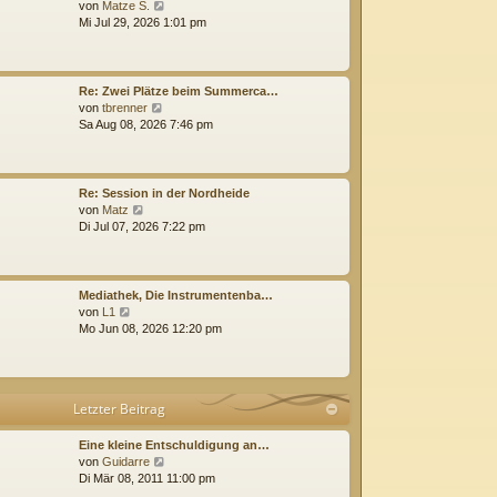
N
e
von
Matze S.
e
i
Mi Jul 29, 2026 1:01 pm
u
t
e
r
s
a
t
g
Re: Zwei Plätze beim Summerca…
e
N
von
tbrenner
r
e
Sa Aug 08, 2026 7:46 pm
B
u
e
e
i
s
t
t
Re: Session in der Nordheide
r
e
N
von
Matz
a
r
e
Di Jul 07, 2026 7:22 pm
g
B
u
e
e
i
s
t
t
Mediathek, Die Instrumentenba…
r
e
N
von
L1
a
r
e
Mo Jun 08, 2026 12:20 pm
g
B
u
e
e
i
s
t
t
Letzter Beitrag
r
e
a
r
g
B
Eine kleine Entschuldigung an…
e
N
von
Guidarre
i
e
Di Mär 08, 2011 11:00 pm
t
u