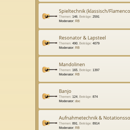
Spieltechnik (klassisch/Flamenco
Themen
:
146
,
Beiträge
:
2591
Moderator:
RB
Resonator & Lapsteel
Themen
:
490
,
Beiträge
:
4079
Moderator:
RB
Mandolinen
Themen
:
165
,
Beiträge
:
1397
Moderator:
RB
Banjo
Themen
:
124
,
Beiträge
:
874
Moderator:
doc
Aufnahmetechnik & Notationsso
Themen
:
891
,
Beiträge
:
8914
Moderator:
RB