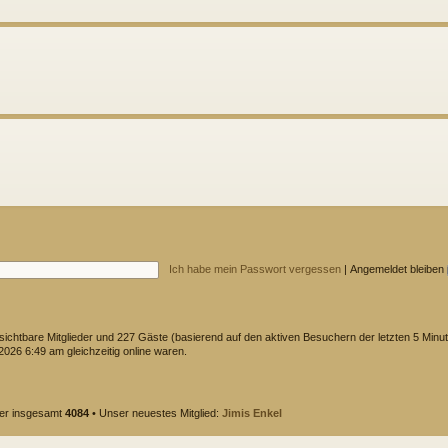
Ich habe mein Passwort vergessen
|
Angemeldet bleiben
nsichtbare Mitglieder und 227 Gäste (basierend auf den aktiven Besuchern der letzten 5 Minu
026 6:49 am gleichzeitig online waren.
der insgesamt
4084
• Unser neuestes Mitglied:
Jimis Enkel