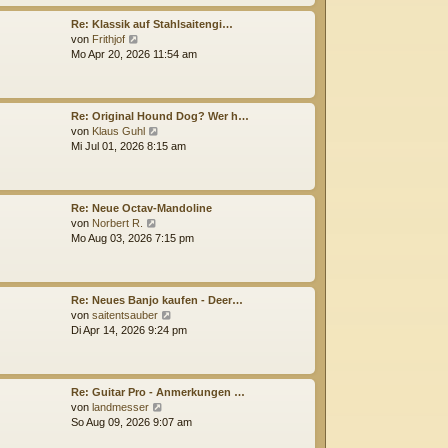
i
s
t
t
Re: Klassik auf Stahlsaitengi…
r
e
N
von
Frithjof
a
r
e
Mo Apr 20, 2026 11:54 am
g
B
u
e
e
i
s
t
t
Re: Original Hound Dog? Wer h…
r
e
N
von
Klaus Guhl
a
r
e
Mi Jul 01, 2026 8:15 am
g
B
u
e
e
i
s
t
t
Re: Neue Octav-Mandoline
r
e
N
von
Norbert R.
a
r
e
Mo Aug 03, 2026 7:15 pm
g
B
u
e
e
i
s
t
t
Re: Neues Banjo kaufen - Deer…
r
e
N
von
saitentsauber
a
r
e
Di Apr 14, 2026 9:24 pm
g
B
u
e
e
i
s
t
t
Re: Guitar Pro - Anmerkungen …
r
e
N
von
landmesser
a
r
e
So Aug 09, 2026 9:07 am
g
B
u