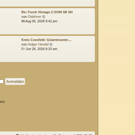
g
e
s
t
Re: Furch Vintage 2 OOM SR SH
e
N
von
Olddriver
r
e
Mi Aug 05, 2026 9:42 pm
B
u
e
e
i
s
t
t
Kreis Coesfeld: Gitarrenunter…
r
e
N
von
Holger Hendel
a
r
e
Fr Jun 26, 2026 8:33 am
g
B
u
e
e
i
s
t
t
r
e
a
r
g
B
e
i
t
r
ten)
a
g