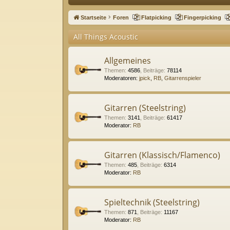
ne
Startseite
Foren
Flatpicking
Fingerpicking
llz
All Things Acoustic
ug
riff
Allgemeines
Themen
:
4586
,
Beiträge
:
78114
Moderatoren:
jpick
,
RB
,
Gitarrenspieler
Gitarren (Steelstring)
Themen
:
3141
,
Beiträge
:
61417
Moderator:
RB
Gitarren (Klassisch/Flamenco)
Themen
:
485
,
Beiträge
:
6314
Moderator:
RB
Spieltechnik (Steelstring)
Themen
:
871
,
Beiträge
:
11167
Moderator:
RB