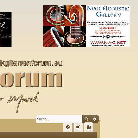
Suche
Erweiterte Suche
S
FA
n
eg