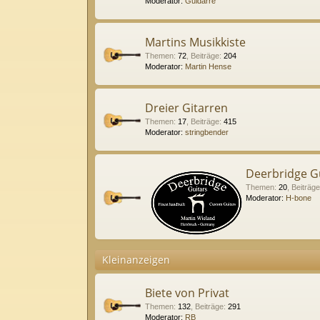
Moderator:
Guidarre
Martins Musikkiste
Themen
:
72
,
Beiträge
:
204
Moderator:
Martin Hense
Dreier Gitarren
Themen
:
17
,
Beiträge
:
415
Moderator:
stringbender
Deerbridge G
Themen
:
20
,
Beiträge
Moderator:
H-bone
Kleinanzeigen
Biete von Privat
Themen
:
132
,
Beiträge
:
291
Moderator:
RB