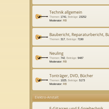
Technik allgemein
Themen
:
1741
,
Beiträge
:
23252
Moderator:
RB
Baubericht, Reparaturbericht, Ba
Themen
:
317
,
Beiträge
:
7190
Neuling
Themen
:
742
,
Beiträge
:
9487
Moderator:
RB
Tonträger, DVD, Bücher
Themen
:
1025
,
Beiträge
:
5173
Moderator:
RB
Elektro-Anstalt
E-Gitarren und E-Spieltechnik