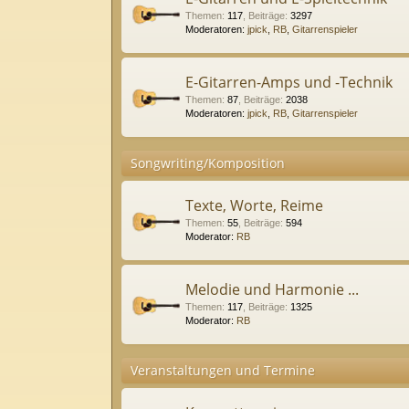
Themen
:
117
,
Beiträge
:
3297
Moderatoren:
jpick
,
RB
,
Gitarrenspieler
E-Gitarren-Amps und -Technik
Themen
:
87
,
Beiträge
:
2038
Moderatoren:
jpick
,
RB
,
Gitarrenspieler
Songwriting/Komposition
Texte, Worte, Reime
Themen
:
55
,
Beiträge
:
594
Moderator:
RB
Melodie und Harmonie ...
Themen
:
117
,
Beiträge
:
1325
Moderator:
RB
Veranstaltungen und Termine