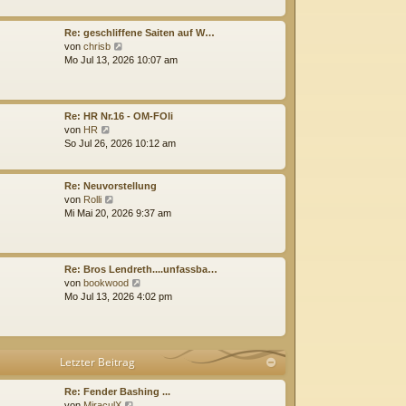
e
e
i
s
t
t
Re: geschliffene Saiten auf W…
r
e
N
von
chrisb
a
r
e
Mo Jul 13, 2026 10:07 am
g
B
u
e
e
i
s
t
t
Re: HR Nr.16 - OM-FOli
r
e
N
von
HR
a
r
e
So Jul 26, 2026 10:12 am
g
B
u
e
e
i
s
Re: Neuvorstellung
t
t
N
von
Rolli
r
e
e
Mi Mai 20, 2026 9:37 am
a
r
u
g
B
e
e
s
i
t
Re: Bros Lendreth....unfassba…
t
e
N
von
bookwood
r
r
e
Mo Jul 13, 2026 4:02 pm
a
B
u
g
e
e
i
s
t
t
Letzter Beitrag
r
e
a
r
g
B
Re: Fender Bashing ...
N
e
von
MiraculX