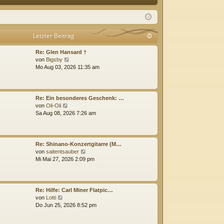
Q
m
ist
el
rie
Letzter Beitrag
de
re
Re: Glen Hansard †
n
n
N
von
Bigsby
e
Mo Aug 03, 2026 11:35 am
u
e
s
t
Re: Ein besonderes Geschenk: …
e
N
von
Oli-Oli
r
e
Sa Aug 08, 2026 7:26 am
B
u
e
e
i
s
t
t
Re: Shinano-Konzertgitarre (M…
r
e
N
von
saitentsauber
a
r
e
Mi Mai 27, 2026 2:09 pm
g
B
u
e
e
i
s
t
t
Re: Hilfe: Carl Miner Flatpic…
r
e
N
von
Lotti
a
r
e
Do Jun 25, 2026 8:52 pm
g
B
u
e
e