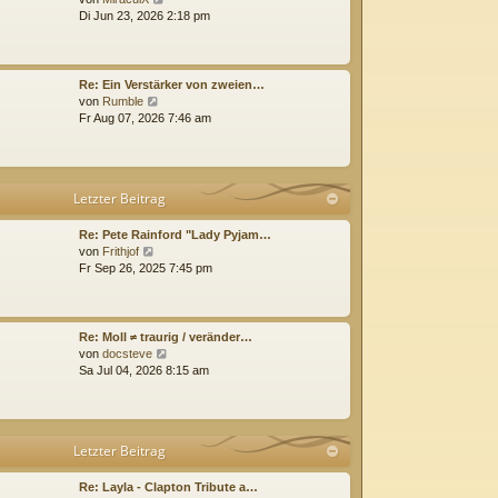
e
i
Di Jun 23, 2026 2:18 pm
u
t
e
r
s
a
t
g
Re: Ein Verstärker von zweien…
e
N
von
Rumble
r
e
Fr Aug 07, 2026 7:46 am
B
u
e
e
i
s
t
t
Letzter Beitrag
r
e
a
r
g
B
Re: Pete Rainford "Lady Pyjam…
N
e
von
Frithjof
e
i
Fr Sep 26, 2025 7:45 pm
u
t
e
r
s
a
t
g
Re: Moll ≠ traurig / veränder…
e
N
von
docsteve
r
e
Sa Jul 04, 2026 8:15 am
B
u
e
e
i
s
t
t
Letzter Beitrag
r
e
a
r
g
B
Re: Layla - Clapton Tribute a…