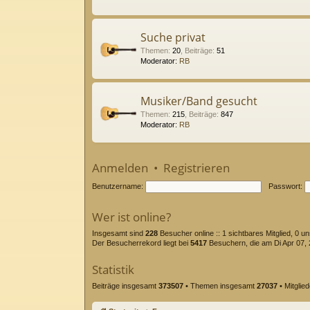
Suche privat
Themen
:
20
,
Beiträge
:
51
Moderator:
RB
Musiker/Band gesucht
Themen
:
215
,
Beiträge
:
847
Moderator:
RB
Anmelden
•
Registrieren
Benutzername:
Passwort:
Wer ist online?
Insgesamt sind
228
Besucher online :: 1 sichtbares Mitglied, 0 u
Der Besucherrekord liegt bei
5417
Besuchern, die am Di Apr 07, 2
Statistik
Beiträge insgesamt
373507
• Themen insgesamt
27037
• Mitglie