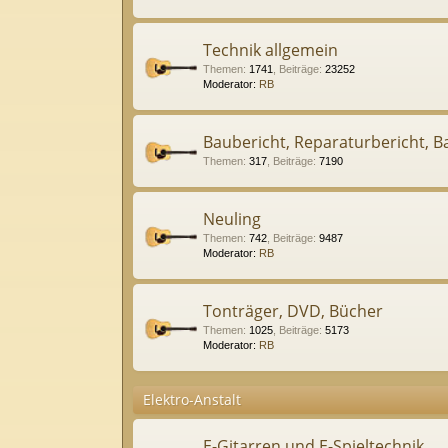
Technik allgemein
Themen
:
1741
,
Beiträge
:
23252
Moderator:
RB
Baubericht, Reparaturbericht, Ba
Themen
:
317
,
Beiträge
:
7190
Neuling
Themen
:
742
,
Beiträge
:
9487
Moderator:
RB
Tonträger, DVD, Bücher
Themen
:
1025
,
Beiträge
:
5173
Moderator:
RB
Elektro-Anstalt
E-Gitarren und E-Spieltechnik