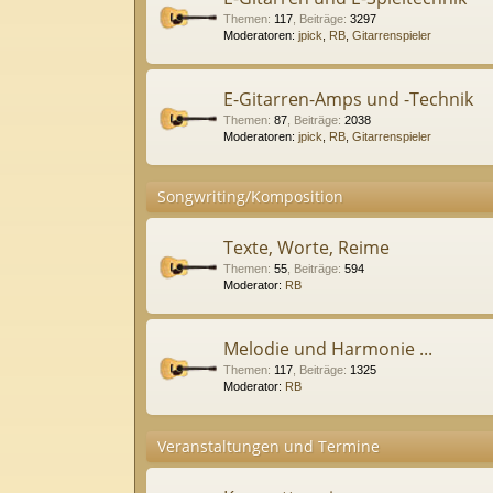
Themen
:
117
,
Beiträge
:
3297
Moderatoren:
jpick
,
RB
,
Gitarrenspieler
E-Gitarren-Amps und -Technik
Themen
:
87
,
Beiträge
:
2038
Moderatoren:
jpick
,
RB
,
Gitarrenspieler
Songwriting/Komposition
Texte, Worte, Reime
Themen
:
55
,
Beiträge
:
594
Moderator:
RB
Melodie und Harmonie ...
Themen
:
117
,
Beiträge
:
1325
Moderator:
RB
Veranstaltungen und Termine