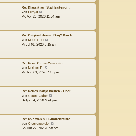
i
s
t
t
Re: Klassik auf Stahlsaitengi…
r
e
N
von
Frithjof
a
r
e
Mo Apr 20, 2026 11:54 am
g
B
u
e
e
i
s
t
t
Re: Original Hound Dog? Wer h…
r
e
N
von
Klaus Guhl
a
r
e
Mi Jul 01, 2026 8:15 am
g
B
u
e
e
i
s
t
t
Re: Neue Octav-Mandoline
r
e
N
von
Norbert R.
a
r
e
Mo Aug 03, 2026 7:15 pm
g
B
u
e
e
i
s
t
t
Re: Neues Banjo kaufen - Deer…
r
e
N
von
saitentsauber
a
r
e
Di Apr 14, 2026 9:24 pm
g
B
u
e
e
i
s
t
t
Re: Nv Swan NT Gitarrenmikro …
r
e
N
von
Gitarrenspieler
a
r
e
Sa Jun 27, 2026 6:58 pm
g
B
u