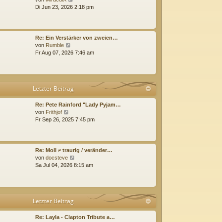
e
i
Di Jun 23, 2026 2:18 pm
u
t
e
r
s
a
t
g
Re: Ein Verstärker von zweien…
e
N
von
Rumble
r
e
Fr Aug 07, 2026 7:46 am
B
u
e
e
i
s
t
t
Letzter Beitrag
r
e
a
r
g
B
Re: Pete Rainford "Lady Pyjam…
N
e
von
Frithjof
e
i
Fr Sep 26, 2025 7:45 pm
u
t
e
r
s
a
t
g
Re: Moll ≠ traurig / veränder…
e
N
von
docsteve
r
e
Sa Jul 04, 2026 8:15 am
B
u
e
e
i
s
t
t
Letzter Beitrag
r
e
a
r
g
B
Re: Layla - Clapton Tribute a…