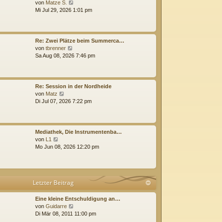
N
e
von
Matze S.
e
i
Mi Jul 29, 2026 1:01 pm
u
t
e
r
s
a
t
g
Re: Zwei Plätze beim Summerca…
e
N
von
tbrenner
r
e
Sa Aug 08, 2026 7:46 pm
B
u
e
e
i
s
t
t
Re: Session in der Nordheide
r
e
N
von
Matz
a
r
e
Di Jul 07, 2026 7:22 pm
g
B
u
e
e
i
s
t
t
Mediathek, Die Instrumentenba…
r
e
N
von
L1
a
r
e
Mo Jun 08, 2026 12:20 pm
g
B
u
e
e
i
s
t
t
Letzter Beitrag
r
e
a
r
g
B
Eine kleine Entschuldigung an…
e
N
von
Guidarre
i
e
Di Mär 08, 2011 11:00 pm
t
u