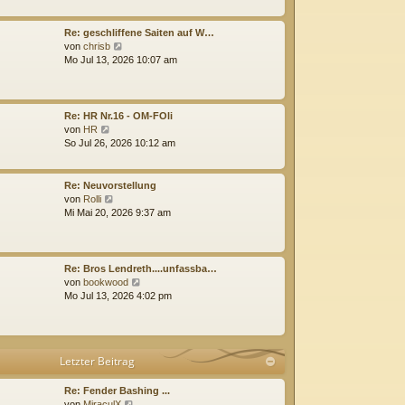
e
e
i
s
t
t
Re: geschliffene Saiten auf W…
r
e
N
von
chrisb
a
r
e
Mo Jul 13, 2026 10:07 am
g
B
u
e
e
i
s
t
t
Re: HR Nr.16 - OM-FOli
r
e
N
von
HR
a
r
e
So Jul 26, 2026 10:12 am
g
B
u
e
e
i
s
Re: Neuvorstellung
t
t
N
von
Rolli
r
e
e
Mi Mai 20, 2026 9:37 am
a
r
u
g
B
e
e
s
i
t
Re: Bros Lendreth....unfassba…
t
e
N
von
bookwood
r
r
e
Mo Jul 13, 2026 4:02 pm
a
B
u
g
e
e
i
s
t
t
Letzter Beitrag
r
e
a
r
g
B
Re: Fender Bashing ...
N
e
von
MiraculX