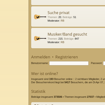
Suche privat
Themen
:
20
,
Beiträge
:
51
Moderator:
RB
Musiker/Band gesucht
Themen
:
215
,
Beiträge
:
847
Moderator:
RB
Anmelden
•
Registrieren
Benutzername:
Passwort:
Wer ist online?
Insgesamt sind
193
Besucher online :: 2 sichtbare Mitglieder, 2 
Der Besucherrekord liegt bei
5417
Besuchern, die am Di Apr 07, 2
Statistik
Beiträge insgesamt
373506
• Themen insgesamt
27037
• Mitglie