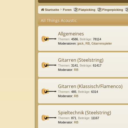
ne
Startseite
Foren
Flatpicking
Fingerpicking
llz
All Things Acoustic
ug
riff
Allgemeines
Themen
:
4586
,
Beiträge
:
78114
Moderatoren:
jpick
,
RB
,
Gitarrenspieler
Gitarren (Steelstring)
Themen
:
3141
,
Beiträge
:
61417
Moderator:
RB
Gitarren (Klassisch/Flamenco)
Themen
:
485
,
Beiträge
:
6314
Moderator:
RB
Spieltechnik (Steelstring)
Themen
:
871
,
Beiträge
:
11167
Moderator:
RB