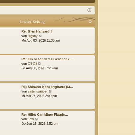
Q
m
ist
el
rie
Letzter Beitrag
de
re
Re: Glen Hansard †
n
n
N
von
Bigsby
e
Mo Aug 03, 2026 11:35 am
u
e
s
t
Re: Ein besonderes Geschenk: …
e
N
von
Oli-Oli
r
e
Sa Aug 08, 2026 7:26 am
B
u
e
e
i
s
t
t
Re: Shinano-Konzertgitarre (M…
r
e
N
von
saitentsauber
a
r
e
Mi Mai 27, 2026 2:09 pm
g
B
u
e
e
i
s
t
t
Re: Hilfe: Carl Miner Flatpic…
r
e
N
von
Lotti
a
r
e
Do Jun 25, 2026 8:52 pm
g
B
u
e
e