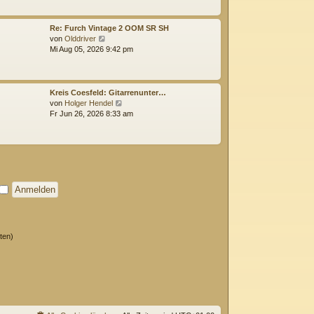
g
e
s
t
Re: Furch Vintage 2 OOM SR SH
e
N
von
Olddriver
r
e
Mi Aug 05, 2026 9:42 pm
B
u
e
e
i
s
t
t
Kreis Coesfeld: Gitarrenunter…
r
e
N
von
Holger Hendel
a
r
e
Fr Jun 26, 2026 8:33 am
g
B
u
e
e
i
s
t
t
r
e
a
r
g
B
e
i
t
r
ten)
a
g