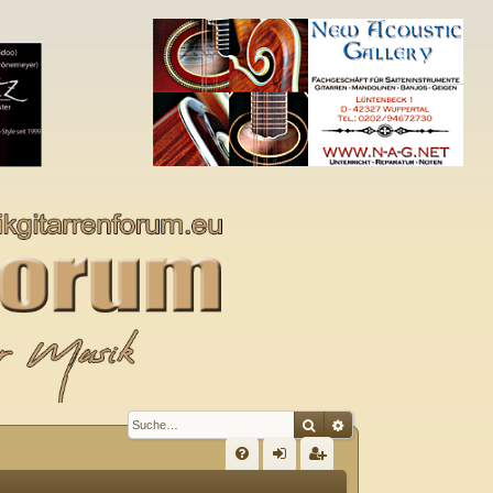
Suche
Erweiterte Suche
S
FA
n
eg