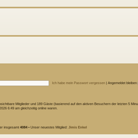
Ich habe mein Passwort vergessen
|
Angemeldet bleiben
unsichtbare Mitglieder und 189 Gäste (basierend auf den aktiven Besuchern der letzten 5 Minu
026 6:49 am gleichzeitig online waren.
der insgesamt
4084
• Unser neuestes Mitglied:
Jimis Enkel