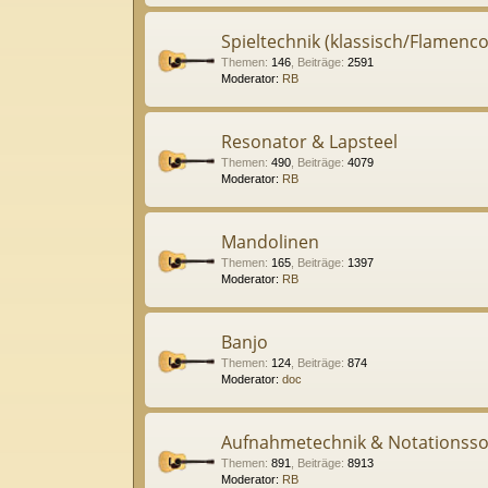
Spieltechnik (klassisch/Flamenco
Themen
:
146
,
Beiträge
:
2591
Moderator:
RB
Resonator & Lapsteel
Themen
:
490
,
Beiträge
:
4079
Moderator:
RB
Mandolinen
Themen
:
165
,
Beiträge
:
1397
Moderator:
RB
Banjo
Themen
:
124
,
Beiträge
:
874
Moderator:
doc
Aufnahmetechnik & Notationsso
Themen
:
891
,
Beiträge
:
8913
Moderator:
RB