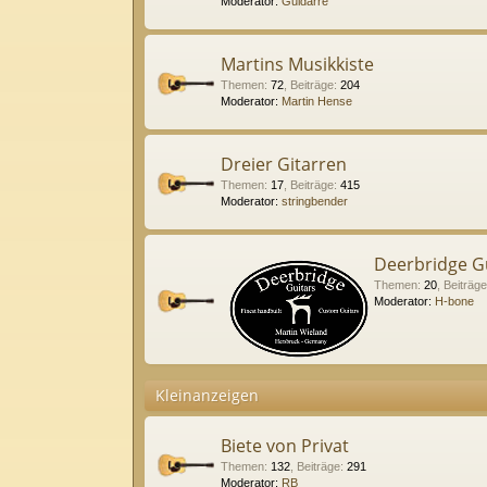
Moderator:
Guidarre
Martins Musikkiste
Themen
:
72
,
Beiträge
:
204
Moderator:
Martin Hense
Dreier Gitarren
Themen
:
17
,
Beiträge
:
415
Moderator:
stringbender
Deerbridge G
Themen
:
20
,
Beiträge
Moderator:
H-bone
Kleinanzeigen
Biete von Privat
Themen
:
132
,
Beiträge
:
291
Moderator:
RB