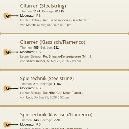
Gitarren (Steelstring)
Themen
:
3141
,
Beiträge
:
61415
Moderator:
RB
Letzter Beitrag:
Re: Ein besonderes Geschenk: …
von
Martini
, Mi Aug 05, 2026 6:22 pm
Gitarren (Klassisch/Flamenco)
Themen
:
485
,
Beiträge
:
6314
Moderator:
RB
Letzter Beitrag:
Re: Shinano-Konzertgitarre (M…
von
saitentsauber
, Mi Mai 27, 2026 2:09 pm
Spieltechnik (Steelstring)
Themen
:
871
,
Beiträge
:
11167
Moderator:
RB
Letzter Beitrag:
Re: Hilfe: Carl Miner Flatpic…
von
Lotti
, Do Jun 25, 2026 8:52 pm
Spieltechnik (klassisch/Flamenco)
Themen
:
146
,
Beiträge
:
2591
Moderator:
RB
Letzter Beitrag:
Re: Klassik auf Stahlsaitengi…