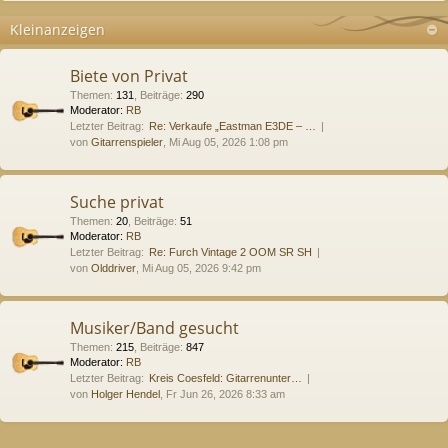
Kleinanzeigen
Biete von Privat
Themen
:
131
,
Beiträge
:
290
Moderator:
RB
Letzter Beitrag:
Re: Verkaufe „Eastman E3DE – …
von
Gitarrenspieler
, Mi Aug 05, 2026 1:08 pm
Suche privat
Themen
:
20
,
Beiträge
:
51
Moderator:
RB
Letzter Beitrag:
Re: Furch Vintage 2 OOM SR SH
von
Olddriver
, Mi Aug 05, 2026 9:42 pm
Musiker/Band gesucht
Themen
:
215
,
Beiträge
:
847
Moderator:
RB
Letzter Beitrag:
Kreis Coesfeld: Gitarrenunter…
von
Holger Hendel
, Fr Jun 26, 2026 8:33 am