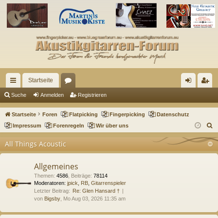
Startseite
ch
or
n
eg
Suche
Anmelden
Registrieren
ne
en
m
ist
Startseite
Foren
Flatpicking
Fingerpicking
Datenschutz
llz
el
rie
S
Impressum
Forenregeln
Wir über uns
u
ug
de
re
All Things Acoustic
c
riff
n
n
h
Allgemeines
e
Themen
:
4586
,
Beiträge
:
78114
Moderatoren:
jpick
,
RB
,
Gitarrenspieler
Letzter Beitrag:
Re: Glen Hansard †
von
Bigsby
, Mo Aug 03, 2026 11:35 am