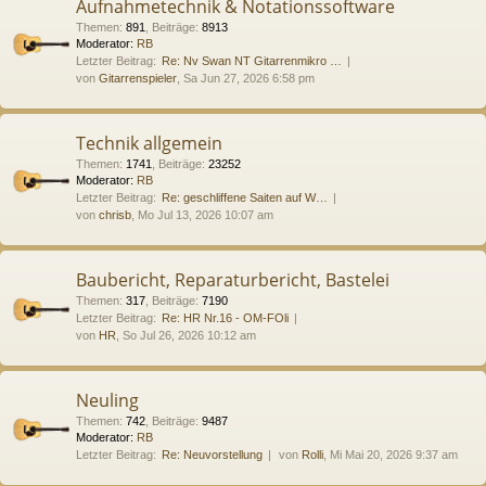
Aufnahmetechnik & Notationssoftware
Themen
:
891
,
Beiträge
:
8913
Moderator:
RB
Letzter Beitrag:
Re: Nv Swan NT Gitarrenmikro …
von
Gitarrenspieler
, Sa Jun 27, 2026 6:58 pm
Technik allgemein
Themen
:
1741
,
Beiträge
:
23252
Moderator:
RB
Letzter Beitrag:
Re: geschliffene Saiten auf W…
von
chrisb
, Mo Jul 13, 2026 10:07 am
Baubericht, Reparaturbericht, Bastelei
Themen
:
317
,
Beiträge
:
7190
Letzter Beitrag:
Re: HR Nr.16 - OM-FOli
von
HR
, So Jul 26, 2026 10:12 am
Neuling
Themen
:
742
,
Beiträge
:
9487
Moderator:
RB
Letzter Beitrag:
Re: Neuvorstellung
von
Rolli
, Mi Mai 20, 2026 9:37 am