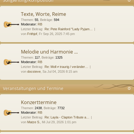
Songwriting/Komposition
Texte, Worte, Reime
Themen
:
55
,
Beiträge
:
594
Moderator:
RB
Letzter Beitrag:
Re: Pete Rainford "Lady Pyjam…
von
Frithjof
, Fr Sep 26, 2025 7:45 pm
Melodie und Harmonie ...
Themen
:
117
,
Beiträge
:
1325
Moderator:
RB
Letzter Beitrag:
Re: Moll ≠ traurig / veränder…
von
docsteve
, Sa Jul 04, 2026 8:15 am
Veranstaltungen und Termine
Konzerttermine
Themen
:
2438
,
Beiträge
:
7732
Moderator:
RB
Letzter Beitrag:
Re: Layla - Clapton Tribute a…
von
Matze S.
, Mi Jul 29, 2026 1:01 pm