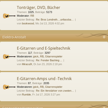
Tonträger, DVD, Bücher
Themen
:
1025
,
Beiträge
:
5173
Moderator:
RB
Letzter Beitrag:
Re: Bros Lendreth....unfassba…
von
bookwood
, Mo Jul 13, 2026 4:02 pm
Elektro-Anstalt
E-Gitarren und E-Spieltechnik
Themen
:
117
,
Beiträge
:
3297
Moderatoren:
jpick
,
RB
,
Gitarrenspieler
Letzter Beitrag:
Re: Fender Bashing ...
von
MiraculX
, Di Jun 23, 2026 2:18 pm
E-Gitarren-Amps und -Technik
Themen
:
87
,
Beiträge
:
2035
Moderatoren:
jpick
,
RB
,
Gitarrenspieler
Letzter Beitrag:
Re: Ein Verstärker von zweien…
von
Rumble
, Fr Jul 17, 2026 3:27 pm