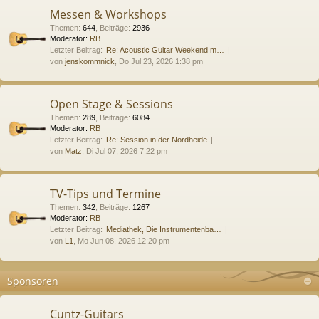
Messen & Workshops
Themen
:
644
,
Beiträge
:
2936
Moderator:
RB
Letzter Beitrag:
Re: Acoustic Guitar Weekend m…
von
jenskommnick
, Do Jul 23, 2026 1:38 pm
Open Stage & Sessions
Themen
:
289
,
Beiträge
:
6084
Moderator:
RB
Letzter Beitrag:
Re: Session in der Nordheide
von
Matz
, Di Jul 07, 2026 7:22 pm
TV-Tips und Termine
Themen
:
342
,
Beiträge
:
1267
Moderator:
RB
Letzter Beitrag:
Mediathek, Die Instrumentenba…
von
L1
, Mo Jun 08, 2026 12:20 pm
Sponsoren
Cuntz-Guitars