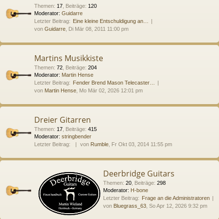
Themen
:
17
,
Beiträge
:
120
Moderator:
Guidarre
Letzter Beitrag:
Eine kleine Entschuldigung an…
von
Guidarre
, Di Mär 08, 2011 11:00 pm
Martins Musikkiste
Themen
:
72
,
Beiträge
:
204
Moderator:
Martin Hense
Letzter Beitrag:
Fender Brend Mason Telecaster…
von
Martin Hense
, Mo Mär 02, 2026 12:01 pm
Dreier Gitarren
Themen
:
17
,
Beiträge
:
415
Moderator:
stringbender
Letzter Beitrag:
von
Rumble
, Fr Okt 03, 2014 11:55 pm
Deerbridge Guitars
Themen
:
20
,
Beiträge
:
298
Moderator:
H-bone
Letzter Beitrag:
Frage an die Administratoren
von
Bluegrass_63
, So Apr 12, 2026 9:32 pm