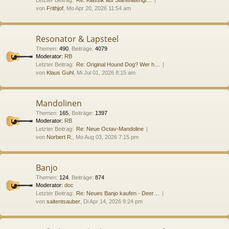
von
Frithjof
, Mo Apr 20, 2026 11:54 am
Resonator & Lapsteel
Themen
:
490
,
Beiträge
:
4079
Moderator:
RB
Letzter Beitrag:
Re: Original Hound Dog? Wer h…
von
Klaus Guhl
, Mi Jul 01, 2026 8:15 am
Mandolinen
Themen
:
165
,
Beiträge
:
1397
Moderator:
RB
Letzter Beitrag:
Re: Neue Octav-Mandoline
von
Norbert R.
, Mo Aug 03, 2026 7:15 pm
Banjo
Themen
:
124
,
Beiträge
:
874
Moderator:
doc
Letzter Beitrag:
Re: Neues Banjo kaufen - Deer…
von
saitentsauber
, Di Apr 14, 2026 9:24 pm