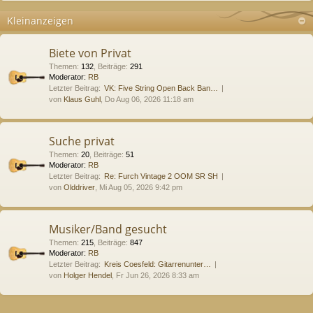
Kleinanzeigen
Biete von Privat
Themen
:
132
,
Beiträge
:
291
Moderator:
RB
Letzter Beitrag:
VK: Five String Open Back Ban…
von
Klaus Guhl
, Do Aug 06, 2026 11:18 am
Suche privat
Themen
:
20
,
Beiträge
:
51
Moderator:
RB
Letzter Beitrag:
Re: Furch Vintage 2 OOM SR SH
von
Olddriver
, Mi Aug 05, 2026 9:42 pm
Musiker/Band gesucht
Themen
:
215
,
Beiträge
:
847
Moderator:
RB
Letzter Beitrag:
Kreis Coesfeld: Gitarrenunter…
von
Holger Hendel
, Fr Jun 26, 2026 8:33 am