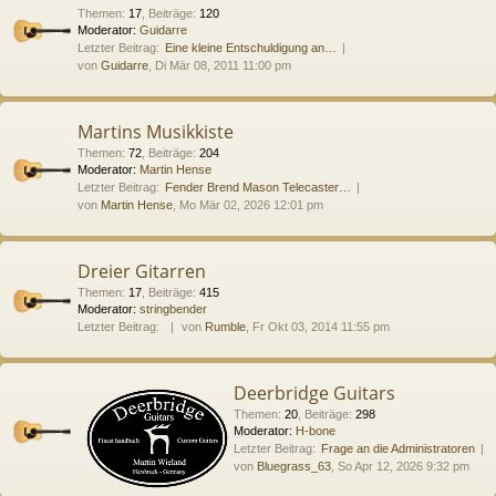
Themen
:
17
,
Beiträge
:
120
Moderator:
Guidarre
Letzter Beitrag:
Eine kleine Entschuldigung an…
von
Guidarre
, Di Mär 08, 2011 11:00 pm
Martins Musikkiste
Themen
:
72
,
Beiträge
:
204
Moderator:
Martin Hense
Letzter Beitrag:
Fender Brend Mason Telecaster…
von
Martin Hense
, Mo Mär 02, 2026 12:01 pm
Dreier Gitarren
Themen
:
17
,
Beiträge
:
415
Moderator:
stringbender
Letzter Beitrag:
von
Rumble
, Fr Okt 03, 2014 11:55 pm
Deerbridge Guitars
Themen
:
20
,
Beiträge
:
298
Moderator:
H-bone
Letzter Beitrag:
Frage an die Administratoren
von
Bluegrass_63
, So Apr 12, 2026 9:32 pm