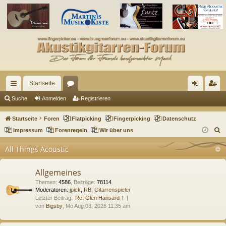
Startseite
ch
or
n
eg
Suche
Anmelden
Registrieren
ne
en
m
ist
Startseite
Foren
Flatpicking
Fingerpicking
Datenschutz
llz
el
rie
S
Impressum
Forenregeln
Wir über uns
u
ug
de
re
All Things Acoustic
c
riff
n
n
h
Allgemeines
e
Themen
:
4586
,
Beiträge
:
78114
Moderatoren:
jpick
,
RB
,
Gitarrenspieler
Letzter Beitrag:
Re: Glen Hansard †
von
Bigsby
, Mo Aug 03, 2026 11:35 am