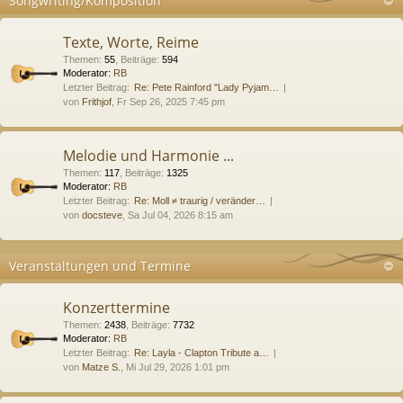
Songwriting/Komposition
Texte, Worte, Reime
Themen
:
55
,
Beiträge
:
594
Moderator:
RB
Letzter Beitrag:
Re: Pete Rainford "Lady Pyjam…
von
Frithjof
, Fr Sep 26, 2025 7:45 pm
Melodie und Harmonie ...
Themen
:
117
,
Beiträge
:
1325
Moderator:
RB
Letzter Beitrag:
Re: Moll ≠ traurig / veränder…
von
docsteve
, Sa Jul 04, 2026 8:15 am
Veranstaltungen und Termine
Konzerttermine
Themen
:
2438
,
Beiträge
:
7732
Moderator:
RB
Letzter Beitrag:
Re: Layla - Clapton Tribute a…
von
Matze S.
, Mi Jul 29, 2026 1:01 pm