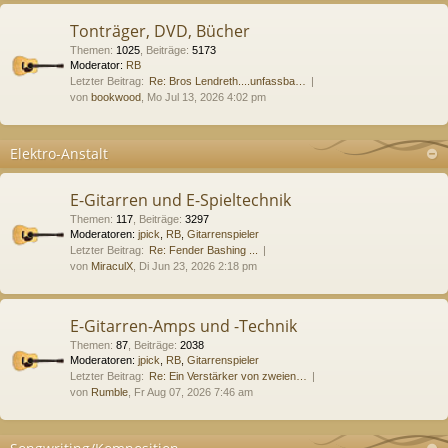
Tonträger, DVD, Bücher
Themen
:
1025
,
Beiträge
:
5173
Moderator:
RB
Letzter Beitrag:
Re: Bros Lendreth....unfassba…
von
bookwood
, Mo Jul 13, 2026 4:02 pm
Elektro-Anstalt
E-Gitarren und E-Spieltechnik
Themen
:
117
,
Beiträge
:
3297
Moderatoren:
jpick
,
RB
,
Gitarrenspieler
Letzter Beitrag:
Re: Fender Bashing ...
von
MiraculX
, Di Jun 23, 2026 2:18 pm
E-Gitarren-Amps und -Technik
Themen
:
87
,
Beiträge
:
2038
Moderatoren:
jpick
,
RB
,
Gitarrenspieler
Letzter Beitrag:
Re: Ein Verstärker von zweien…
von
Rumble
, Fr Aug 07, 2026 7:46 am