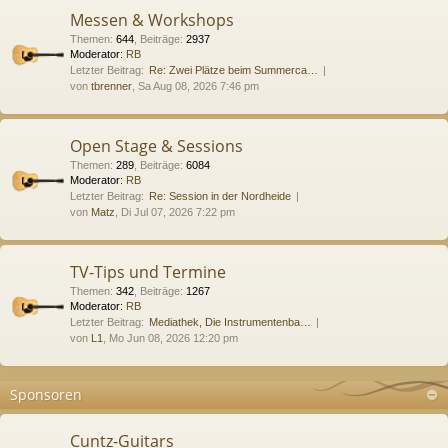
Messen & Workshops
Themen
:
644
,
Beiträge
:
2937
Moderator:
RB
Letzter Beitrag:
Re: Zwei Plätze beim Summerca…
von
tbrenner
, Sa Aug 08, 2026 7:46 pm
Open Stage & Sessions
Themen
:
289
,
Beiträge
:
6084
Moderator:
RB
Letzter Beitrag:
Re: Session in der Nordheide
von
Matz
, Di Jul 07, 2026 7:22 pm
TV-Tips und Termine
Themen
:
342
,
Beiträge
:
1267
Moderator:
RB
Letzter Beitrag:
Mediathek, Die Instrumentenba…
von
L1
, Mo Jun 08, 2026 12:20 pm
Sponsoren
Cuntz-Guitars