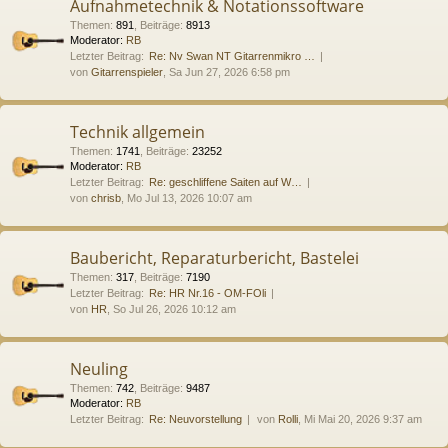
Aufnahmetechnik & Notationssoftware
Themen
:
891
,
Beiträge
:
8913
Moderator:
RB
Letzter Beitrag:
Re: Nv Swan NT Gitarrenmikro …
von
Gitarrenspieler
, Sa Jun 27, 2026 6:58 pm
Technik allgemein
Themen
:
1741
,
Beiträge
:
23252
Moderator:
RB
Letzter Beitrag:
Re: geschliffene Saiten auf W…
von
chrisb
, Mo Jul 13, 2026 10:07 am
Baubericht, Reparaturbericht, Bastelei
Themen
:
317
,
Beiträge
:
7190
Letzter Beitrag:
Re: HR Nr.16 - OM-FOli
von
HR
, So Jul 26, 2026 10:12 am
Neuling
Themen
:
742
,
Beiträge
:
9487
Moderator:
RB
Letzter Beitrag:
Re: Neuvorstellung
von
Rolli
, Mi Mai 20, 2026 9:37 am