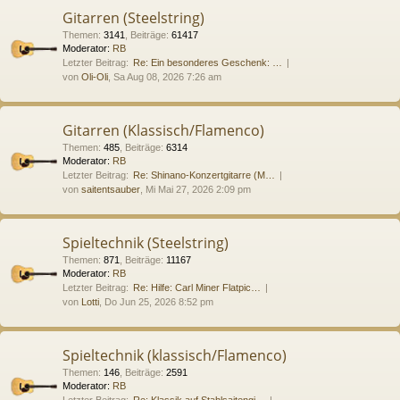
Gitarren (Steelstring)
Themen
:
3141
,
Beiträge
:
61417
Moderator:
RB
Letzter Beitrag:
Re: Ein besonderes Geschenk: …
von
Oli-Oli
, Sa Aug 08, 2026 7:26 am
Gitarren (Klassisch/Flamenco)
Themen
:
485
,
Beiträge
:
6314
Moderator:
RB
Letzter Beitrag:
Re: Shinano-Konzertgitarre (M…
von
saitentsauber
, Mi Mai 27, 2026 2:09 pm
Spieltechnik (Steelstring)
Themen
:
871
,
Beiträge
:
11167
Moderator:
RB
Letzter Beitrag:
Re: Hilfe: Carl Miner Flatpic…
von
Lotti
, Do Jun 25, 2026 8:52 pm
Spieltechnik (klassisch/Flamenco)
Themen
:
146
,
Beiträge
:
2591
Moderator:
RB
Letzter Beitrag:
Re: Klassik auf Stahlsaitengi…