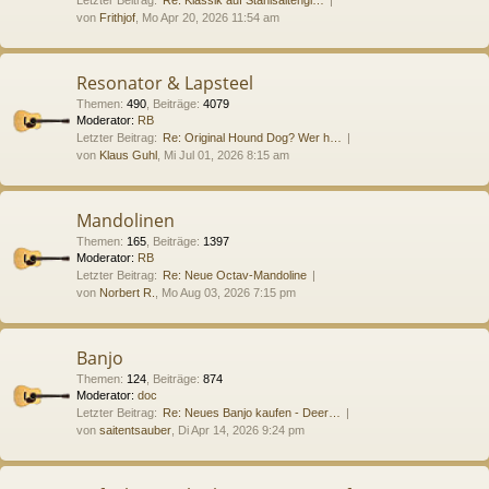
von
Frithjof
, Mo Apr 20, 2026 11:54 am
Resonator & Lapsteel
Themen
:
490
,
Beiträge
:
4079
Moderator:
RB
Letzter Beitrag:
Re: Original Hound Dog? Wer h…
von
Klaus Guhl
, Mi Jul 01, 2026 8:15 am
Mandolinen
Themen
:
165
,
Beiträge
:
1397
Moderator:
RB
Letzter Beitrag:
Re: Neue Octav-Mandoline
von
Norbert R.
, Mo Aug 03, 2026 7:15 pm
Banjo
Themen
:
124
,
Beiträge
:
874
Moderator:
doc
Letzter Beitrag:
Re: Neues Banjo kaufen - Deer…
von
saitentsauber
, Di Apr 14, 2026 9:24 pm