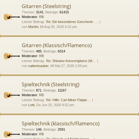
Gitarren (Steelstring)
Themen
:
3141
,
Beiträge
:
61415
Moderator:
RB
Letzter Beitrag:
Re: Ein besonderes Geschenk: …
von
Martini
, Mi Aug 05, 2026 6:22 pm
Gitarren (Klassisch/Flamenco)
Themen
:
485
,
Beiträge
:
6314
Moderator:
RB
Letzter Beitrag:
Re: Shinano-Konzertgitarre (M…
von
saitentsauber
, Mi Mai 27, 2026 2:09 pm
Spieltechnik (Steelstring)
Themen
:
871
,
Beiträge
:
11167
Moderator:
RB
Letzter Beitrag:
Re: Hilfe: Carl Miner Flatpic…
von
Lotti
, Do Jun 25, 2026 8:52 pm
Spieltechnik (klassisch/Flamenco)
Themen
:
146
,
Beiträge
:
2591
Moderator:
RB
Letzter Beitrag:
Re: Klassik auf Stahlsaitengi…