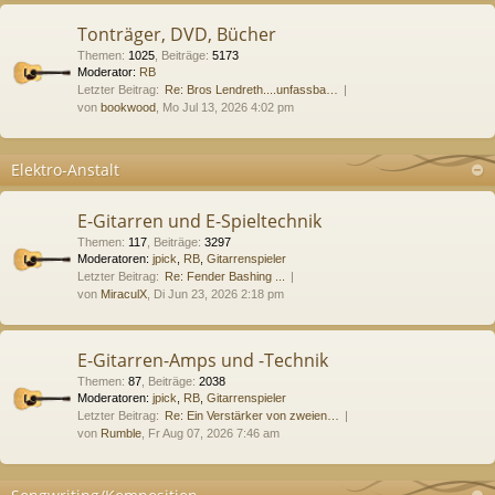
Tonträger, DVD, Bücher
Themen
:
1025
,
Beiträge
:
5173
Moderator:
RB
Letzter Beitrag:
Re: Bros Lendreth....unfassba…
von
bookwood
, Mo Jul 13, 2026 4:02 pm
Elektro-Anstalt
E-Gitarren und E-Spieltechnik
Themen
:
117
,
Beiträge
:
3297
Moderatoren:
jpick
,
RB
,
Gitarrenspieler
Letzter Beitrag:
Re: Fender Bashing ...
von
MiraculX
, Di Jun 23, 2026 2:18 pm
E-Gitarren-Amps und -Technik
Themen
:
87
,
Beiträge
:
2038
Moderatoren:
jpick
,
RB
,
Gitarrenspieler
Letzter Beitrag:
Re: Ein Verstärker von zweien…
von
Rumble
, Fr Aug 07, 2026 7:46 am