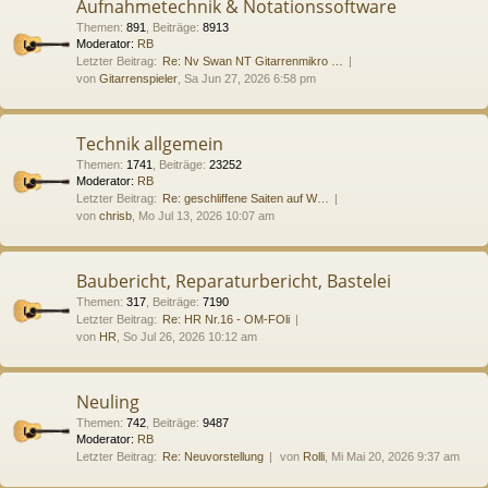
Aufnahmetechnik & Notationssoftware
Themen
:
891
,
Beiträge
:
8913
Moderator:
RB
Letzter Beitrag:
Re: Nv Swan NT Gitarrenmikro …
von
Gitarrenspieler
, Sa Jun 27, 2026 6:58 pm
Technik allgemein
Themen
:
1741
,
Beiträge
:
23252
Moderator:
RB
Letzter Beitrag:
Re: geschliffene Saiten auf W…
von
chrisb
, Mo Jul 13, 2026 10:07 am
Baubericht, Reparaturbericht, Bastelei
Themen
:
317
,
Beiträge
:
7190
Letzter Beitrag:
Re: HR Nr.16 - OM-FOli
von
HR
, So Jul 26, 2026 10:12 am
Neuling
Themen
:
742
,
Beiträge
:
9487
Moderator:
RB
Letzter Beitrag:
Re: Neuvorstellung
von
Rolli
, Mi Mai 20, 2026 9:37 am