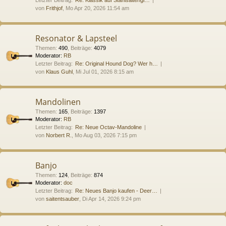
von
Frithjof
, Mo Apr 20, 2026 11:54 am
Resonator & Lapsteel
Themen
:
490
,
Beiträge
:
4079
Moderator:
RB
Letzter Beitrag:
Re: Original Hound Dog? Wer h…
von
Klaus Guhl
, Mi Jul 01, 2026 8:15 am
Mandolinen
Themen
:
165
,
Beiträge
:
1397
Moderator:
RB
Letzter Beitrag:
Re: Neue Octav-Mandoline
von
Norbert R.
, Mo Aug 03, 2026 7:15 pm
Banjo
Themen
:
124
,
Beiträge
:
874
Moderator:
doc
Letzter Beitrag:
Re: Neues Banjo kaufen - Deer…
von
saitentsauber
, Di Apr 14, 2026 9:24 pm