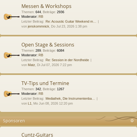
Messen & Workshops
Themen
:
644
,
Beiträge
:
2936
Moderator:
RB
Letzter Beitrag:
Re: Acoustic Guitar Weekend m…
von
jenskommnick
, Do Jul 23, 2026 1:38 pm
Open Stage & Sessions
Themen
:
289
,
Beiträge
:
6084
Moderator:
RB
Letzter Beitrag:
Re: Session in der Nordheide
von
Matz
, Di Jul 07, 2026 7:22 pm
TV-Tips und Termine
Themen
:
342
,
Beiträge
:
1267
Moderator:
RB
Letzter Beitrag:
Mediathek, Die Instrumentenba…
von
L1
, Mo Jun 08, 2026 12:20 pm
Sponsoren
Cuntz-Guitars