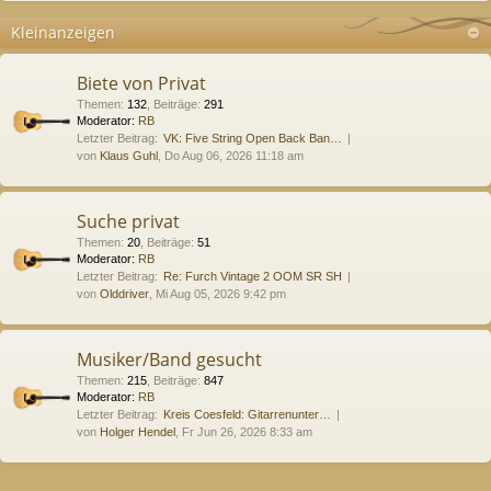
Kleinanzeigen
Biete von Privat
Themen
:
132
,
Beiträge
:
291
Moderator:
RB
Letzter Beitrag:
VK: Five String Open Back Ban…
von
Klaus Guhl
, Do Aug 06, 2026 11:18 am
Suche privat
Themen
:
20
,
Beiträge
:
51
Moderator:
RB
Letzter Beitrag:
Re: Furch Vintage 2 OOM SR SH
von
Olddriver
, Mi Aug 05, 2026 9:42 pm
Musiker/Band gesucht
Themen
:
215
,
Beiträge
:
847
Moderator:
RB
Letzter Beitrag:
Kreis Coesfeld: Gitarrenunter…
von
Holger Hendel
, Fr Jun 26, 2026 8:33 am