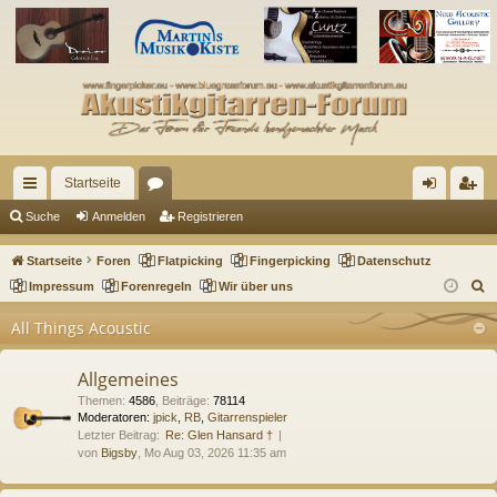
Startseite
ch
or
n
eg
Suche
Anmelden
Registrieren
ne
en
m
ist
Startseite
Foren
Flatpicking
Fingerpicking
Datenschutz
llz
el
rie
S
Impressum
Forenregeln
Wir über uns
u
ug
de
re
All Things Acoustic
c
riff
n
n
h
Allgemeines
e
Themen
:
4586
,
Beiträge
:
78114
Moderatoren:
jpick
,
RB
,
Gitarrenspieler
Letzter Beitrag:
Re: Glen Hansard †
von
Bigsby
, Mo Aug 03, 2026 11:35 am