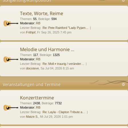
Songwriting/Komposition
Texte, Worte, Reime
Themen
:
55
,
Beiträge
:
594
Moderator:
RB
Letzter Beitrag:
Re: Pete Rainford "Lady Pyjam…
von
Frithjof
, Fr Sep 26, 2025 7:45 pm
Melodie und Harmonie ...
Themen
:
117
,
Beiträge
:
1325
Moderator:
RB
Letzter Beitrag:
Re: Moll ≠ traurig / veränder…
von
docsteve
, Sa Jul 04, 2026 8:15 am
Veranstaltungen und Termine
Konzerttermine
Themen
:
2438
,
Beiträge
:
7732
Moderator:
RB
Letzter Beitrag:
Re: Layla - Clapton Tribute a…
von
Matze S.
, Mi Jul 29, 2026 1:01 pm