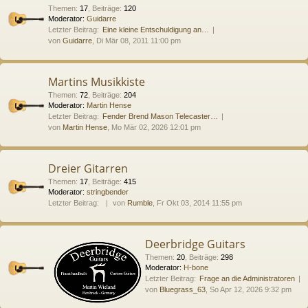
Themen
:
17
,
Beiträge
:
120
Moderator:
Guidarre
Letzter Beitrag:
Eine kleine Entschuldigung an…
von
Guidarre
, Di Mär 08, 2011 11:00 pm
Martins Musikkiste
Themen
:
72
,
Beiträge
:
204
Moderator:
Martin Hense
Letzter Beitrag:
Fender Brend Mason Telecaster…
von
Martin Hense
, Mo Mär 02, 2026 12:01 pm
Dreier Gitarren
Themen
:
17
,
Beiträge
:
415
Moderator:
stringbender
Letzter Beitrag:
von
Rumble
, Fr Okt 03, 2014 11:55 pm
Deerbridge Guitars
Themen
:
20
,
Beiträge
:
298
Moderator:
H-bone
Letzter Beitrag:
Frage an die Administratoren
von
Bluegrass_63
, So Apr 12, 2026 9:32 pm