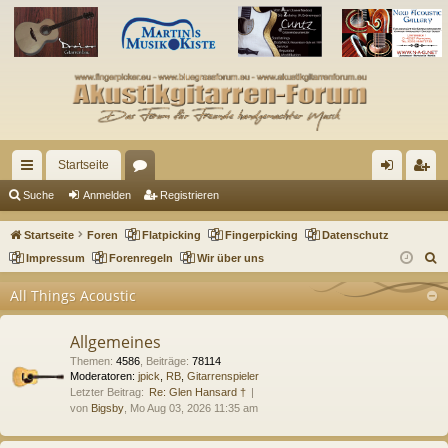
Startseite
ch
or
n
eg
Suche
Anmelden
Registrieren
ne
en
m
ist
Startseite
Foren
Flatpicking
Fingerpicking
Datenschutz
llz
el
rie
S
Impressum
Forenregeln
Wir über uns
u
ug
de
re
All Things Acoustic
c
riff
n
n
h
Allgemeines
e
Themen
:
4586
,
Beiträge
:
78114
Moderatoren:
jpick
,
RB
,
Gitarrenspieler
Letzter Beitrag:
Re: Glen Hansard †
von
Bigsby
, Mo Aug 03, 2026 11:35 am