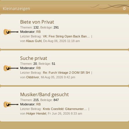
Kleinanzeigen
Biete von Privat
Themen
:
132
,
Beiträge
:
291
Moderator:
RB
Letzter Beitrag:
VK: Five String Open Back Ban…
von
Klaus Guhl
, Do Aug 06, 2026 11:18 am
Suche privat
Themen
:
20
,
Beiträge
:
51
Moderator:
RB
Letzter Beitrag:
Re: Furch Vintage 2 OOM SR SH
von
Olddriver
, Mi Aug 05, 2026 9:42 pm
Musiker/Band gesucht
Themen
:
215
,
Beiträge
:
847
Moderator:
RB
Letzter Beitrag:
Kreis Coesfeld: Gitarrenunter…
von
Holger Hendel
, Fr Jun 26, 2026 8:33 am