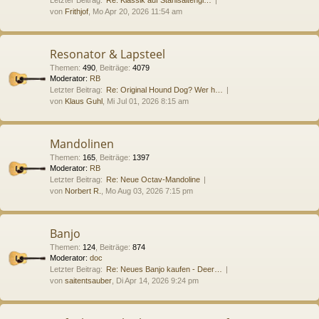
von
Frithjof
, Mo Apr 20, 2026 11:54 am
Resonator & Lapsteel
Themen
:
490
,
Beiträge
:
4079
Moderator:
RB
Letzter Beitrag:
Re: Original Hound Dog? Wer h…
von
Klaus Guhl
, Mi Jul 01, 2026 8:15 am
Mandolinen
Themen
:
165
,
Beiträge
:
1397
Moderator:
RB
Letzter Beitrag:
Re: Neue Octav-Mandoline
von
Norbert R.
, Mo Aug 03, 2026 7:15 pm
Banjo
Themen
:
124
,
Beiträge
:
874
Moderator:
doc
Letzter Beitrag:
Re: Neues Banjo kaufen - Deer…
von
saitentsauber
, Di Apr 14, 2026 9:24 pm