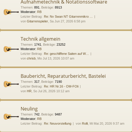
Aufnahmetechnik & Notationssoftware
Themen
:
891
,
Beiträge
:
8913
Moderator:
RB
Letzter Beitrag:
Re: Nv Swan NT Gitarrenmikro …
von
Gitarrenspieler
, Sa Jun 27, 2026 6:58 pm
Technik allgemein
Themen
:
1741
,
Beiträge
:
23252
Moderator:
RB
Letzter Beitrag:
Re: geschliffene Saiten auf W…
von
chrisb
, Mo Jul 13, 2026 10:07 am
Baubericht, Reparaturbericht, Bastelei
Themen
:
317
,
Beiträge
:
7190
Letzter Beitrag:
Re: HR Nr.16 - OM-FOli
von
HR
, So Jul 26, 2026 10:12 am
Neuling
Themen
:
742
,
Beiträge
:
9487
Moderator:
RB
Letzter Beitrag:
Re: Neuvorstellung
von
Rolli
, Mi Mai 20, 2026 9:37 am