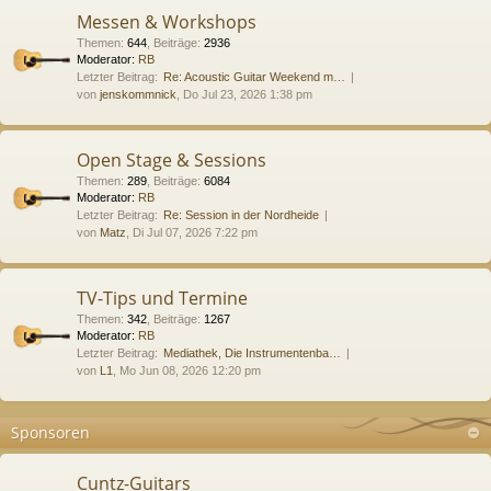
Messen & Workshops
Themen
:
644
,
Beiträge
:
2936
Moderator:
RB
Letzter Beitrag:
Re: Acoustic Guitar Weekend m…
von
jenskommnick
, Do Jul 23, 2026 1:38 pm
Open Stage & Sessions
Themen
:
289
,
Beiträge
:
6084
Moderator:
RB
Letzter Beitrag:
Re: Session in der Nordheide
von
Matz
, Di Jul 07, 2026 7:22 pm
TV-Tips und Termine
Themen
:
342
,
Beiträge
:
1267
Moderator:
RB
Letzter Beitrag:
Mediathek, Die Instrumentenba…
von
L1
, Mo Jun 08, 2026 12:20 pm
Sponsoren
Cuntz-Guitars