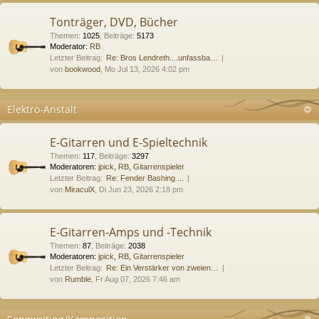
Tonträger, DVD, Bücher
Themen
:
1025
,
Beiträge
:
5173
Moderator:
RB
Letzter Beitrag:
Re: Bros Lendreth....unfassba…
von
bookwood
, Mo Jul 13, 2026 4:02 pm
Elektro-Anstalt
E-Gitarren und E-Spieltechnik
Themen
:
117
,
Beiträge
:
3297
Moderatoren:
jpick
,
RB
,
Gitarrenspieler
Letzter Beitrag:
Re: Fender Bashing ...
von
MiraculX
, Di Jun 23, 2026 2:18 pm
E-Gitarren-Amps und -Technik
Themen
:
87
,
Beiträge
:
2038
Moderatoren:
jpick
,
RB
,
Gitarrenspieler
Letzter Beitrag:
Re: Ein Verstärker von zweien…
von
Rumble
, Fr Aug 07, 2026 7:46 am