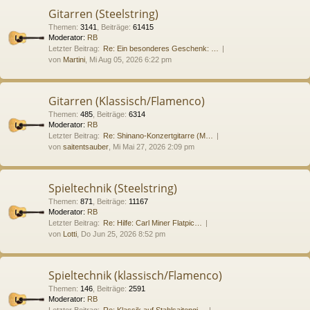
Gitarren (Steelstring)
Themen
:
3141
,
Beiträge
:
61415
Moderator:
RB
Letzter Beitrag:
Re: Ein besonderes Geschenk: …
von
Martini
, Mi Aug 05, 2026 6:22 pm
Gitarren (Klassisch/Flamenco)
Themen
:
485
,
Beiträge
:
6314
Moderator:
RB
Letzter Beitrag:
Re: Shinano-Konzertgitarre (M…
von
saitentsauber
, Mi Mai 27, 2026 2:09 pm
Spieltechnik (Steelstring)
Themen
:
871
,
Beiträge
:
11167
Moderator:
RB
Letzter Beitrag:
Re: Hilfe: Carl Miner Flatpic…
von
Lotti
, Do Jun 25, 2026 8:52 pm
Spieltechnik (klassisch/Flamenco)
Themen
:
146
,
Beiträge
:
2591
Moderator:
RB
Letzter Beitrag:
Re: Klassik auf Stahlsaitengi…