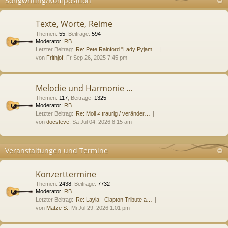
Songwriting/Komposition
Texte, Worte, Reime
Themen
:
55
,
Beiträge
:
594
Moderator:
RB
Letzter Beitrag:
Re: Pete Rainford "Lady Pyjam…
von
Frithjof
, Fr Sep 26, 2025 7:45 pm
Melodie und Harmonie ...
Themen
:
117
,
Beiträge
:
1325
Moderator:
RB
Letzter Beitrag:
Re: Moll ≠ traurig / veränder…
von
docsteve
, Sa Jul 04, 2026 8:15 am
Veranstaltungen und Termine
Konzerttermine
Themen
:
2438
,
Beiträge
:
7732
Moderator:
RB
Letzter Beitrag:
Re: Layla - Clapton Tribute a…
von
Matze S.
, Mi Jul 29, 2026 1:01 pm