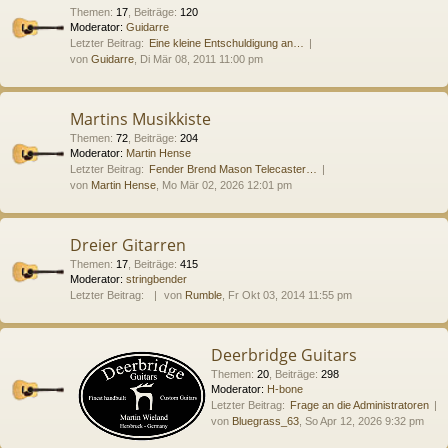
Themen
:
17
,
Beiträge
:
120
Moderator:
Guidarre
Letzter Beitrag:
Eine kleine Entschuldigung an…
von
Guidarre
, Di Mär 08, 2011 11:00 pm
Martins Musikkiste
Themen
:
72
,
Beiträge
:
204
Moderator:
Martin Hense
Letzter Beitrag:
Fender Brend Mason Telecaster…
von
Martin Hense
, Mo Mär 02, 2026 12:01 pm
Dreier Gitarren
Themen
:
17
,
Beiträge
:
415
Moderator:
stringbender
Letzter Beitrag:
von
Rumble
, Fr Okt 03, 2014 11:55 pm
Deerbridge Guitars
Themen
:
20
,
Beiträge
:
298
Moderator:
H-bone
Letzter Beitrag:
Frage an die Administratoren
von
Bluegrass_63
, So Apr 12, 2026 9:32 pm