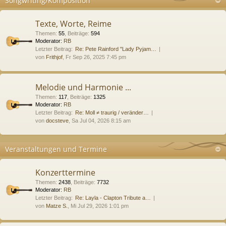
Songwriting/Komposition
Texte, Worte, Reime
Themen
:
55
,
Beiträge
:
594
Moderator:
RB
Letzter Beitrag:
Re: Pete Rainford "Lady Pyjam…
von
Frithjof
, Fr Sep 26, 2025 7:45 pm
Melodie und Harmonie ...
Themen
:
117
,
Beiträge
:
1325
Moderator:
RB
Letzter Beitrag:
Re: Moll ≠ traurig / veränder…
von
docsteve
, Sa Jul 04, 2026 8:15 am
Veranstaltungen und Termine
Konzerttermine
Themen
:
2438
,
Beiträge
:
7732
Moderator:
RB
Letzter Beitrag:
Re: Layla - Clapton Tribute a…
von
Matze S.
, Mi Jul 29, 2026 1:01 pm