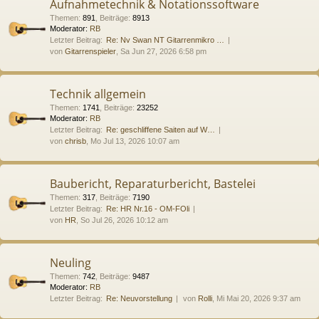
Aufnahmetechnik & Notationssoftware
Themen
:
891
,
Beiträge
:
8913
Moderator:
RB
Letzter Beitrag:
Re: Nv Swan NT Gitarrenmikro …
von
Gitarrenspieler
, Sa Jun 27, 2026 6:58 pm
Technik allgemein
Themen
:
1741
,
Beiträge
:
23252
Moderator:
RB
Letzter Beitrag:
Re: geschliffene Saiten auf W…
von
chrisb
, Mo Jul 13, 2026 10:07 am
Baubericht, Reparaturbericht, Bastelei
Themen
:
317
,
Beiträge
:
7190
Letzter Beitrag:
Re: HR Nr.16 - OM-FOli
von
HR
, So Jul 26, 2026 10:12 am
Neuling
Themen
:
742
,
Beiträge
:
9487
Moderator:
RB
Letzter Beitrag:
Re: Neuvorstellung
von
Rolli
, Mi Mai 20, 2026 9:37 am