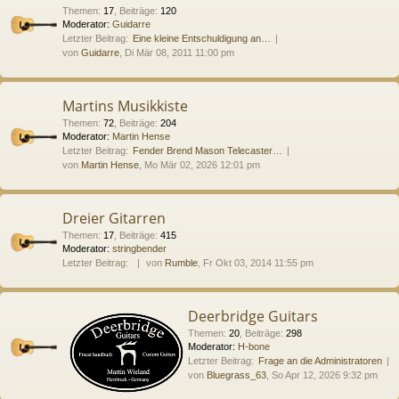
Themen
:
17
,
Beiträge
:
120
Moderator:
Guidarre
Letzter Beitrag:
Eine kleine Entschuldigung an…
von
Guidarre
, Di Mär 08, 2011 11:00 pm
Martins Musikkiste
Themen
:
72
,
Beiträge
:
204
Moderator:
Martin Hense
Letzter Beitrag:
Fender Brend Mason Telecaster…
von
Martin Hense
, Mo Mär 02, 2026 12:01 pm
Dreier Gitarren
Themen
:
17
,
Beiträge
:
415
Moderator:
stringbender
Letzter Beitrag:
von
Rumble
, Fr Okt 03, 2014 11:55 pm
Deerbridge Guitars
Themen
:
20
,
Beiträge
:
298
Moderator:
H-bone
Letzter Beitrag:
Frage an die Administratoren
von
Bluegrass_63
, So Apr 12, 2026 9:32 pm