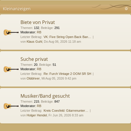
Kleinanzeigen
Biete von Privat
Themen
:
132
,
Beiträge
:
291
Moderator:
RB
Letzter Beitrag:
VK: Five String Open Back Ban…
von
Klaus Guhl
, Do Aug 06, 2026 11:18 am
Suche privat
Themen
:
20
,
Beiträge
:
51
Moderator:
RB
Letzter Beitrag:
Re: Furch Vintage 2 OOM SR SH
von
Olddriver
, Mi Aug 05, 2026 9:42 pm
Musiker/Band gesucht
Themen
:
215
,
Beiträge
:
847
Moderator:
RB
Letzter Beitrag:
Kreis Coesfeld: Gitarrenunter…
von
Holger Hendel
, Fr Jun 26, 2026 8:33 am