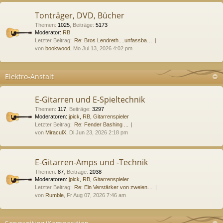
Tonträger, DVD, Bücher
Themen
:
1025
,
Beiträge
:
5173
Moderator:
RB
Letzter Beitrag:
Re: Bros Lendreth....unfassba…
von
bookwood
, Mo Jul 13, 2026 4:02 pm
Elektro-Anstalt
E-Gitarren und E-Spieltechnik
Themen
:
117
,
Beiträge
:
3297
Moderatoren:
jpick
,
RB
,
Gitarrenspieler
Letzter Beitrag:
Re: Fender Bashing ...
von
MiraculX
, Di Jun 23, 2026 2:18 pm
E-Gitarren-Amps und -Technik
Themen
:
87
,
Beiträge
:
2038
Moderatoren:
jpick
,
RB
,
Gitarrenspieler
Letzter Beitrag:
Re: Ein Verstärker von zweien…
von
Rumble
, Fr Aug 07, 2026 7:46 am