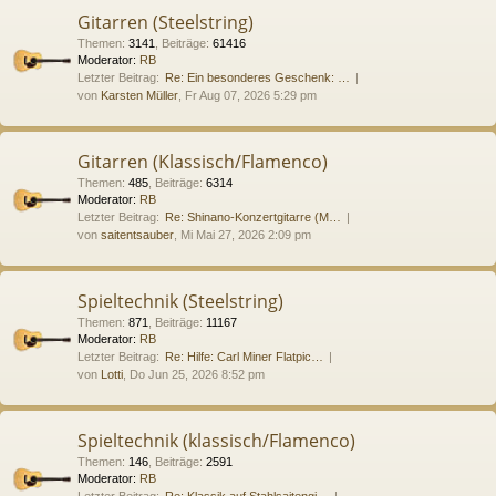
Gitarren (Steelstring)
Themen
:
3141
,
Beiträge
:
61416
Moderator:
RB
Letzter Beitrag:
Re: Ein besonderes Geschenk: …
von
Karsten Müller
, Fr Aug 07, 2026 5:29 pm
Gitarren (Klassisch/Flamenco)
Themen
:
485
,
Beiträge
:
6314
Moderator:
RB
Letzter Beitrag:
Re: Shinano-Konzertgitarre (M…
von
saitentsauber
, Mi Mai 27, 2026 2:09 pm
Spieltechnik (Steelstring)
Themen
:
871
,
Beiträge
:
11167
Moderator:
RB
Letzter Beitrag:
Re: Hilfe: Carl Miner Flatpic…
von
Lotti
, Do Jun 25, 2026 8:52 pm
Spieltechnik (klassisch/Flamenco)
Themen
:
146
,
Beiträge
:
2591
Moderator:
RB
Letzter Beitrag:
Re: Klassik auf Stahlsaitengi…