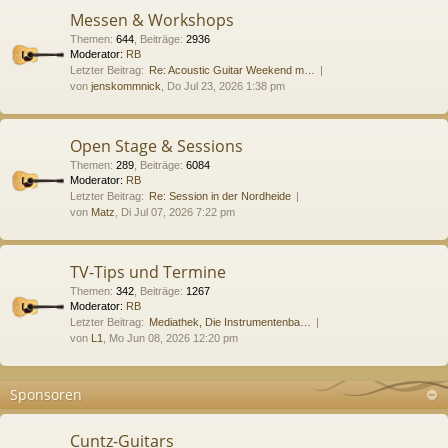
Messen & Workshops
Themen
:
644
,
Beiträge
:
2936
Moderator:
RB
Letzter Beitrag:
Re: Acoustic Guitar Weekend m…
von
jenskommnick
, Do Jul 23, 2026 1:38 pm
Open Stage & Sessions
Themen
:
289
,
Beiträge
:
6084
Moderator:
RB
Letzter Beitrag:
Re: Session in der Nordheide
von
Matz
, Di Jul 07, 2026 7:22 pm
TV-Tips und Termine
Themen
:
342
,
Beiträge
:
1267
Moderator:
RB
Letzter Beitrag:
Mediathek, Die Instrumentenba…
von
L1
, Mo Jun 08, 2026 12:20 pm
Sponsoren
Cuntz-Guitars