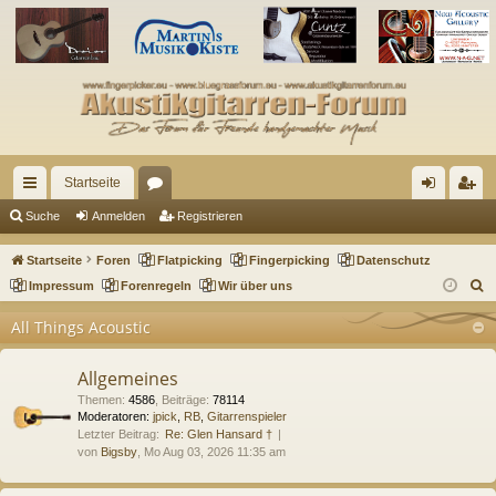
Startseite
ch
or
n
eg
Suche
Anmelden
Registrieren
ne
en
m
ist
Startseite
Foren
Flatpicking
Fingerpicking
Datenschutz
llz
el
rie
S
Impressum
Forenregeln
Wir über uns
u
ug
de
re
All Things Acoustic
c
riff
n
n
h
Allgemeines
e
Themen
:
4586
,
Beiträge
:
78114
Moderatoren:
jpick
,
RB
,
Gitarrenspieler
Letzter Beitrag:
Re: Glen Hansard †
von
Bigsby
, Mo Aug 03, 2026 11:35 am