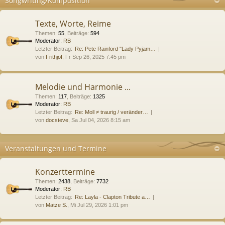
Songwriting/Komposition
Texte, Worte, Reime
Themen
:
55
,
Beiträge
:
594
Moderator:
RB
Letzter Beitrag:
Re: Pete Rainford "Lady Pyjam…
von
Frithjof
, Fr Sep 26, 2025 7:45 pm
Melodie und Harmonie ...
Themen
:
117
,
Beiträge
:
1325
Moderator:
RB
Letzter Beitrag:
Re: Moll ≠ traurig / veränder…
von
docsteve
, Sa Jul 04, 2026 8:15 am
Veranstaltungen und Termine
Konzerttermine
Themen
:
2438
,
Beiträge
:
7732
Moderator:
RB
Letzter Beitrag:
Re: Layla - Clapton Tribute a…
von
Matze S.
, Mi Jul 29, 2026 1:01 pm