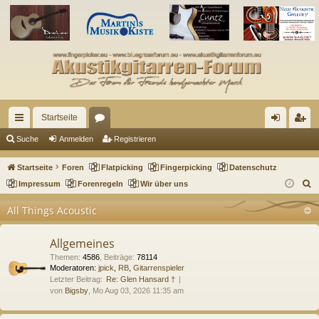
Startseite
ch
or
n
eg
Suche
Anmelden
Registrieren
ne
en
m
ist
Startseite
Foren
Flatpicking
Fingerpicking
Datenschutz
llz
el
rie
S
Impressum
Forenregeln
Wir über uns
u
ug
de
re
All Things Acoustic
c
riff
n
n
h
Allgemeines
e
Themen
:
4586
,
Beiträge
:
78114
Moderatoren:
jpick
,
RB
,
Gitarrenspieler
Letzter Beitrag:
Re: Glen Hansard †
von
Bigsby
, Mo Aug 03, 2026 11:35 am