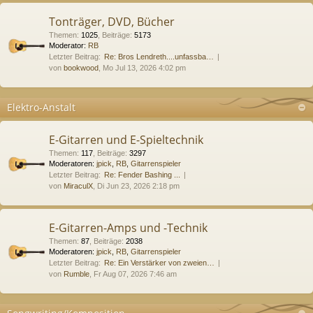
Tonträger, DVD, Bücher
Themen
:
1025
,
Beiträge
:
5173
Moderator:
RB
Letzter Beitrag:
Re: Bros Lendreth....unfassba…
von
bookwood
, Mo Jul 13, 2026 4:02 pm
Elektro-Anstalt
E-Gitarren und E-Spieltechnik
Themen
:
117
,
Beiträge
:
3297
Moderatoren:
jpick
,
RB
,
Gitarrenspieler
Letzter Beitrag:
Re: Fender Bashing ...
von
MiraculX
, Di Jun 23, 2026 2:18 pm
E-Gitarren-Amps und -Technik
Themen
:
87
,
Beiträge
:
2038
Moderatoren:
jpick
,
RB
,
Gitarrenspieler
Letzter Beitrag:
Re: Ein Verstärker von zweien…
von
Rumble
, Fr Aug 07, 2026 7:46 am