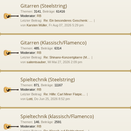
Gitarren (Steelstring)
Themen
:
3141
,
Beiträge
:
61416
Moderator:
RB
Letzter Beitrag:
Re: Ein besonderes Geschenk: …
von
Karsten Müller
, Fr Aug 07, 2026 5:29 pm
Gitarren (Klassisch/Flamenco)
Themen
:
485
,
Beiträge
:
6314
Moderator:
RB
Letzter Beitrag:
Re: Shinano-Konzertgitarre (M…
von
saitentsauber
, Mi Mai 27, 2026 2:09 pm
Spieltechnik (Steelstring)
Themen
:
871
,
Beiträge
:
11167
Moderator:
RB
Letzter Beitrag:
Re: Hilfe: Carl Miner Flatpic…
von
Lotti
, Do Jun 25, 2026 8:52 pm
Spieltechnik (klassisch/Flamenco)
Themen
:
146
,
Beiträge
:
2591
Moderator:
RB
Letzter Beitrag:
Re: Klassik auf Stahlsaitengi…