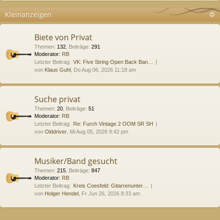
Kleinanzeigen
Biete von Privat
Themen
:
132
,
Beiträge
:
291
Moderator:
RB
Letzter Beitrag:
VK: Five String Open Back Ban…
von
Klaus Guhl
, Do Aug 06, 2026 11:18 am
Suche privat
Themen
:
20
,
Beiträge
:
51
Moderator:
RB
Letzter Beitrag:
Re: Furch Vintage 2 OOM SR SH
von
Olddriver
, Mi Aug 05, 2026 9:42 pm
Musiker/Band gesucht
Themen
:
215
,
Beiträge
:
847
Moderator:
RB
Letzter Beitrag:
Kreis Coesfeld: Gitarrenunter…
von
Holger Hendel
, Fr Jun 26, 2026 8:33 am