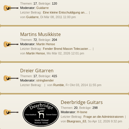
Themen
:
17
,
Beiträge
:
120
Moderator:
Guidarre
Letzter Beitrag:
Eine kleine Entschuldigung an…
von
Guidarre
, Di Mär 08, 2011 11:00 pm
Martins Musikkiste
Themen
:
72
,
Beiträge
:
204
Moderator:
Martin Hense
Letzter Beitrag:
Fender Brend Mason Telecaster…
von
Martin Hense
, Mo Mär 02, 2026 12:01 pm
Dreier Gitarren
Themen
:
17
,
Beiträge
:
415
Moderator:
stringbender
Letzter Beitrag:
von
Rumble
, Fr Okt 03, 2014 11:55 pm
Deerbridge Guitars
Themen
:
20
,
Beiträge
:
298
Moderator:
H-bone
Letzter Beitrag:
Frage an die Administratoren
von
Bluegrass_63
, So Apr 12, 2026 9:32 pm