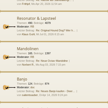
von
Frithjof
, Mo Apr 20, 2026 11:54 am
Resonator & Lapsteel
Themen
:
490
,
Beiträge
:
4079
Moderator:
RB
Letzter Beitrag:
Re: Original Hound Dog? Wer h…
von
Klaus Guhl
, Mi Jul 01, 2026 8:15 am
Mandolinen
Themen
:
165
,
Beiträge
:
1397
Moderator:
RB
Letzter Beitrag:
Re: Neue Octav-Mandoline
von
Norbert R.
, Mo Aug 03, 2026 7:15 pm
Banjo
Themen
:
124
,
Beiträge
:
874
Moderator:
doc
Letzter Beitrag:
Re: Neues Banjo kaufen - Deer…
von
saitentsauber
, Di Apr 14, 2026 9:24 pm