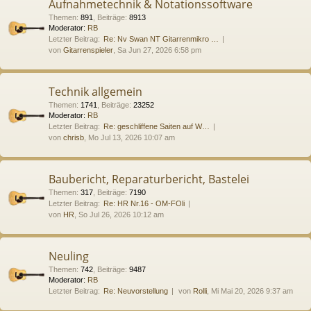
Aufnahmetechnik & Notationssoftware
Themen
:
891
,
Beiträge
:
8913
Moderator:
RB
Letzter Beitrag:
Re: Nv Swan NT Gitarrenmikro …
von
Gitarrenspieler
, Sa Jun 27, 2026 6:58 pm
Technik allgemein
Themen
:
1741
,
Beiträge
:
23252
Moderator:
RB
Letzter Beitrag:
Re: geschliffene Saiten auf W…
von
chrisb
, Mo Jul 13, 2026 10:07 am
Baubericht, Reparaturbericht, Bastelei
Themen
:
317
,
Beiträge
:
7190
Letzter Beitrag:
Re: HR Nr.16 - OM-FOli
von
HR
, So Jul 26, 2026 10:12 am
Neuling
Themen
:
742
,
Beiträge
:
9487
Moderator:
RB
Letzter Beitrag:
Re: Neuvorstellung
von
Rolli
, Mi Mai 20, 2026 9:37 am