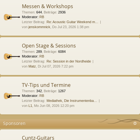
Messen & Workshops
Themen
:
644
,
Beiträge
:
2936
Moderator:
RB
Letzter Beitrag:
Re: Acoustic Guitar Weekend m…
von
jenskommnick
, Do Jul 23, 2026 1:38 pm
Open Stage & Sessions
Themen
:
289
,
Beiträge
:
6084
Moderator:
RB
Letzter Beitrag:
Re: Session in der Nordheide
von
Matz
, Di Jul 07, 2026 7:22 pm
TV-Tips und Termine
Themen
:
342
,
Beiträge
:
1267
Moderator:
RB
Letzter Beitrag:
Mediathek, Die Instrumentenba…
von
L1
, Mo Jun 08, 2026 12:20 pm
Sponsoren
Cuntz-Guitars