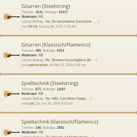
Gitarren (Steelstring)
Themen
:
3141
,
Beiträge
:
61417
Moderator:
RB
Letzter Beitrag:
Re: Ein besonderes Geschenk: …
von
Oli-Oli
, Sa Aug 08, 2026 7:26 am
Gitarren (Klassisch/Flamenco)
Themen
:
485
,
Beiträge
:
6314
Moderator:
RB
Letzter Beitrag:
Re: Shinano-Konzertgitarre (M…
von
saitentsauber
, Mi Mai 27, 2026 2:09 pm
Spieltechnik (Steelstring)
Themen
:
871
,
Beiträge
:
11167
Moderator:
RB
Letzter Beitrag:
Re: Hilfe: Carl Miner Flatpic…
von
Lotti
, Do Jun 25, 2026 8:52 pm
Spieltechnik (klassisch/Flamenco)
Themen
:
146
,
Beiträge
:
2591
Moderator:
RB
Letzter Beitrag:
Re: Klassik auf Stahlsaitengi…