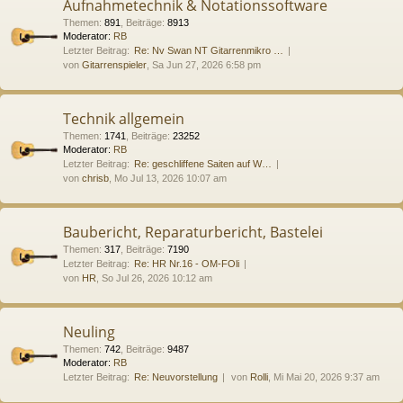
Aufnahmetechnik & Notationssoftware
Themen
:
891
,
Beiträge
:
8913
Moderator:
RB
Letzter Beitrag:
Re: Nv Swan NT Gitarrenmikro …
von
Gitarrenspieler
, Sa Jun 27, 2026 6:58 pm
Technik allgemein
Themen
:
1741
,
Beiträge
:
23252
Moderator:
RB
Letzter Beitrag:
Re: geschliffene Saiten auf W…
von
chrisb
, Mo Jul 13, 2026 10:07 am
Baubericht, Reparaturbericht, Bastelei
Themen
:
317
,
Beiträge
:
7190
Letzter Beitrag:
Re: HR Nr.16 - OM-FOli
von
HR
, So Jul 26, 2026 10:12 am
Neuling
Themen
:
742
,
Beiträge
:
9487
Moderator:
RB
Letzter Beitrag:
Re: Neuvorstellung
von
Rolli
, Mi Mai 20, 2026 9:37 am