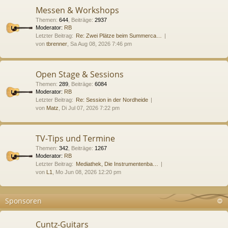
Messen & Workshops
Themen
:
644
,
Beiträge
:
2937
Moderator:
RB
Letzter Beitrag:
Re: Zwei Plätze beim Summerca…
von
tbrenner
, Sa Aug 08, 2026 7:46 pm
Open Stage & Sessions
Themen
:
289
,
Beiträge
:
6084
Moderator:
RB
Letzter Beitrag:
Re: Session in der Nordheide
von
Matz
, Di Jul 07, 2026 7:22 pm
TV-Tips und Termine
Themen
:
342
,
Beiträge
:
1267
Moderator:
RB
Letzter Beitrag:
Mediathek, Die Instrumentenba…
von
L1
, Mo Jun 08, 2026 12:20 pm
Sponsoren
Cuntz-Guitars