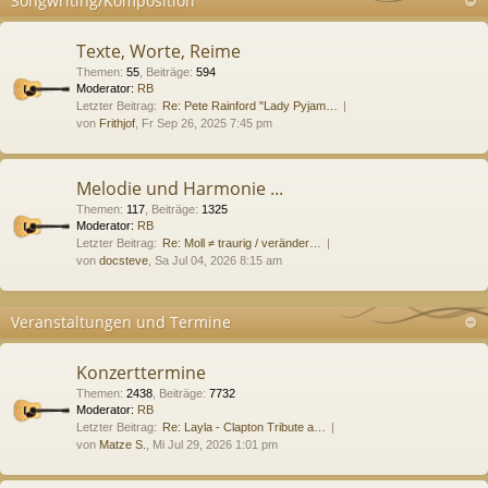
Songwriting/Komposition
Texte, Worte, Reime
Themen
:
55
,
Beiträge
:
594
Moderator:
RB
Letzter Beitrag:
Re: Pete Rainford "Lady Pyjam…
von
Frithjof
, Fr Sep 26, 2025 7:45 pm
Melodie und Harmonie ...
Themen
:
117
,
Beiträge
:
1325
Moderator:
RB
Letzter Beitrag:
Re: Moll ≠ traurig / veränder…
von
docsteve
, Sa Jul 04, 2026 8:15 am
Veranstaltungen und Termine
Konzerttermine
Themen
:
2438
,
Beiträge
:
7732
Moderator:
RB
Letzter Beitrag:
Re: Layla - Clapton Tribute a…
von
Matze S.
, Mi Jul 29, 2026 1:01 pm