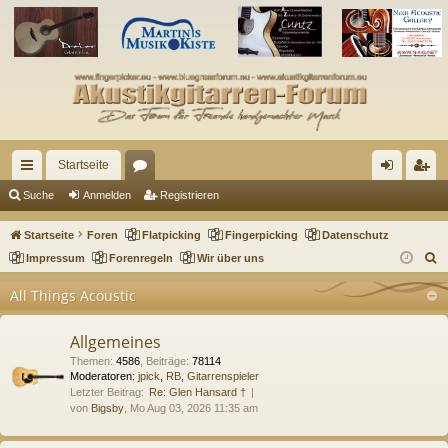
Startseite
ch
or
n
eg
Suche
Anmelden
Registrieren
ne
en
m
ist
Startseite
Foren
Flatpicking
Fingerpicking
Datenschutz
llz
el
rie
S
Impressum
Forenregeln
Wir über uns
u
ug
de
re
All Things Acoustic
c
riff
n
n
h
Allgemeines
e
Themen
:
4586
,
Beiträge
:
78114
Moderatoren:
jpick
,
RB
,
Gitarrenspieler
Letzter Beitrag:
Re: Glen Hansard †
von
Bigsby
, Mo Aug 03, 2026 11:35 am