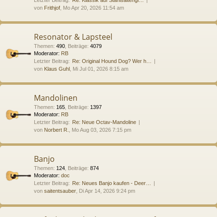
von
Frithjof
, Mo Apr 20, 2026 11:54 am
Resonator & Lapsteel
Themen
:
490
,
Beiträge
:
4079
Moderator:
RB
Letzter Beitrag:
Re: Original Hound Dog? Wer h…
von
Klaus Guhl
, Mi Jul 01, 2026 8:15 am
Mandolinen
Themen
:
165
,
Beiträge
:
1397
Moderator:
RB
Letzter Beitrag:
Re: Neue Octav-Mandoline
von
Norbert R.
, Mo Aug 03, 2026 7:15 pm
Banjo
Themen
:
124
,
Beiträge
:
874
Moderator:
doc
Letzter Beitrag:
Re: Neues Banjo kaufen - Deer…
von
saitentsauber
, Di Apr 14, 2026 9:24 pm