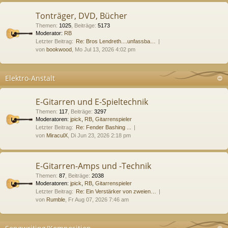
Tonträger, DVD, Bücher
Themen
:
1025
,
Beiträge
:
5173
Moderator:
RB
Letzter Beitrag:
Re: Bros Lendreth....unfassba…
von
bookwood
, Mo Jul 13, 2026 4:02 pm
Elektro-Anstalt
E-Gitarren und E-Spieltechnik
Themen
:
117
,
Beiträge
:
3297
Moderatoren:
jpick
,
RB
,
Gitarrenspieler
Letzter Beitrag:
Re: Fender Bashing ...
von
MiraculX
, Di Jun 23, 2026 2:18 pm
E-Gitarren-Amps und -Technik
Themen
:
87
,
Beiträge
:
2038
Moderatoren:
jpick
,
RB
,
Gitarrenspieler
Letzter Beitrag:
Re: Ein Verstärker von zweien…
von
Rumble
, Fr Aug 07, 2026 7:46 am