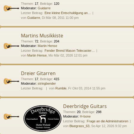
Themen
:
17
,
Beiträge
:
120
Moderator:
Guidarre
Letzter Beitrag:
Eine kleine Entschuldigung an…
von
Guidarre
, Di Mär 08, 2011 11:00 pm
Martins Musikkiste
Themen
:
72
,
Beiträge
:
204
Moderator:
Martin Hense
Letzter Beitrag:
Fender Brend Mason Telecaster…
von
Martin Hense
, Mo Mär 02, 2026 12:01 pm
Dreier Gitarren
Themen
:
17
,
Beiträge
:
415
Moderator:
stringbender
Letzter Beitrag:
von
Rumble
, Fr Okt 03, 2014 11:55 pm
Deerbridge Guitars
Themen
:
20
,
Beiträge
:
298
Moderator:
H-bone
Letzter Beitrag:
Frage an die Administratoren
von
Bluegrass_63
, So Apr 12, 2026 9:32 pm