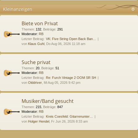
Kleinanzeigen
Biete von Privat
Themen
:
132
,
Beiträge
:
291
Moderator:
RB
Letzter Beitrag:
VK: Five String Open Back Ban…
von
Klaus Guhl
, Do Aug 06, 2026 11:18 am
Suche privat
Themen
:
20
,
Beiträge
:
51
Moderator:
RB
Letzter Beitrag:
Re: Furch Vintage 2 OOM SR SH
von
Olddriver
, Mi Aug 05, 2026 9:42 pm
Musiker/Band gesucht
Themen
:
215
,
Beiträge
:
847
Moderator:
RB
Letzter Beitrag:
Kreis Coesfeld: Gitarrenunter…
von
Holger Hendel
, Fr Jun 26, 2026 8:33 am