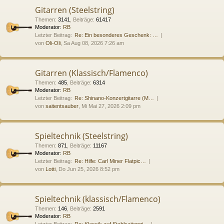
Gitarren (Steelstring)
Themen
:
3141
,
Beiträge
:
61417
Moderator:
RB
Letzter Beitrag:
Re: Ein besonderes Geschenk: …
von
Oli-Oli
, Sa Aug 08, 2026 7:26 am
Gitarren (Klassisch/Flamenco)
Themen
:
485
,
Beiträge
:
6314
Moderator:
RB
Letzter Beitrag:
Re: Shinano-Konzertgitarre (M…
von
saitentsauber
, Mi Mai 27, 2026 2:09 pm
Spieltechnik (Steelstring)
Themen
:
871
,
Beiträge
:
11167
Moderator:
RB
Letzter Beitrag:
Re: Hilfe: Carl Miner Flatpic…
von
Lotti
, Do Jun 25, 2026 8:52 pm
Spieltechnik (klassisch/Flamenco)
Themen
:
146
,
Beiträge
:
2591
Moderator:
RB
Letzter Beitrag:
Re: Klassik auf Stahlsaitengi…