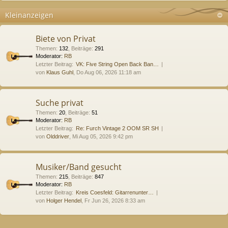
Kleinanzeigen
Biete von Privat
Themen
:
132
,
Beiträge
:
291
Moderator:
RB
Letzter Beitrag:
VK: Five String Open Back Ban…
von
Klaus Guhl
, Do Aug 06, 2026 11:18 am
Suche privat
Themen
:
20
,
Beiträge
:
51
Moderator:
RB
Letzter Beitrag:
Re: Furch Vintage 2 OOM SR SH
von
Olddriver
, Mi Aug 05, 2026 9:42 pm
Musiker/Band gesucht
Themen
:
215
,
Beiträge
:
847
Moderator:
RB
Letzter Beitrag:
Kreis Coesfeld: Gitarrenunter…
von
Holger Hendel
, Fr Jun 26, 2026 8:33 am