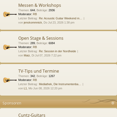
Messen & Workshops
Themen
:
644
,
Beiträge
:
2936
Moderator:
RB
Letzter Beitrag:
Re: Acoustic Guitar Weekend m…
von
jenskommnick
, Do Jul 23, 2026 1:38 pm
Open Stage & Sessions
Themen
:
289
,
Beiträge
:
6084
Moderator:
RB
Letzter Beitrag:
Re: Session in der Nordheide
von
Matz
, Di Jul 07, 2026 7:22 pm
TV-Tips und Termine
Themen
:
342
,
Beiträge
:
1267
Moderator:
RB
Letzter Beitrag:
Mediathek, Die Instrumentenba…
von
L1
, Mo Jun 08, 2026 12:20 pm
Sponsoren
Cuntz-Guitars