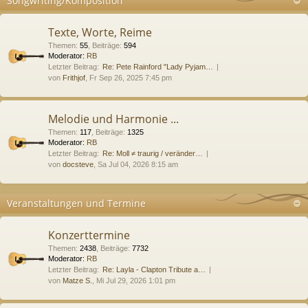
Songwriting/Komposition
Texte, Worte, Reime
Themen
:
55
,
Beiträge
:
594
Moderator:
RB
Letzter Beitrag:
Re: Pete Rainford "Lady Pyjam…
von
Frithjof
, Fr Sep 26, 2025 7:45 pm
Melodie und Harmonie ...
Themen
:
117
,
Beiträge
:
1325
Moderator:
RB
Letzter Beitrag:
Re: Moll ≠ traurig / veränder…
von
docsteve
, Sa Jul 04, 2026 8:15 am
Veranstaltungen und Termine
Konzerttermine
Themen
:
2438
,
Beiträge
:
7732
Moderator:
RB
Letzter Beitrag:
Re: Layla - Clapton Tribute a…
von
Matze S.
, Mi Jul 29, 2026 1:01 pm