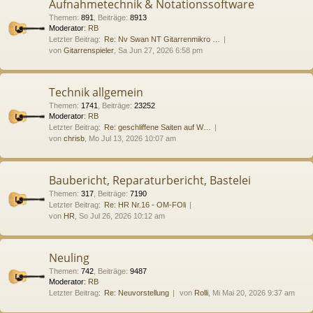
Aufnahmetechnik & Notationssoftware
Themen
:
891
,
Beiträge
:
8913
Moderator:
RB
Letzter Beitrag:
Re: Nv Swan NT Gitarrenmikro …
von
Gitarrenspieler
, Sa Jun 27, 2026 6:58 pm
Technik allgemein
Themen
:
1741
,
Beiträge
:
23252
Moderator:
RB
Letzter Beitrag:
Re: geschliffene Saiten auf W…
von
chrisb
, Mo Jul 13, 2026 10:07 am
Baubericht, Reparaturbericht, Bastelei
Themen
:
317
,
Beiträge
:
7190
Letzter Beitrag:
Re: HR Nr.16 - OM-FOli
von
HR
, So Jul 26, 2026 10:12 am
Neuling
Themen
:
742
,
Beiträge
:
9487
Moderator:
RB
Letzter Beitrag:
Re: Neuvorstellung
von
Rolli
, Mi Mai 20, 2026 9:37 am