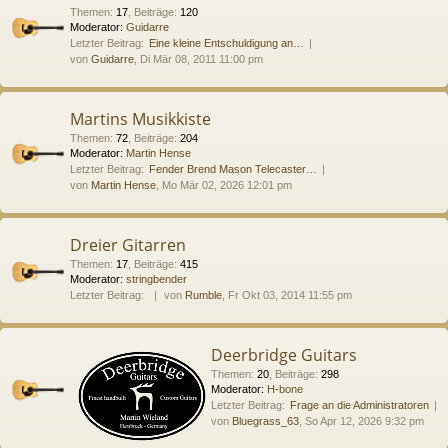
Themen
:
17
,
Beiträge
:
120
Moderator:
Guidarre
Letzter Beitrag:
Eine kleine Entschuldigung an…
von
Guidarre
, Di Mär 08, 2011 11:00 pm
Martins Musikkiste
Themen
:
72
,
Beiträge
:
204
Moderator:
Martin Hense
Letzter Beitrag:
Fender Brend Mason Telecaster…
von
Martin Hense
, Mo Mär 02, 2026 12:01 pm
Dreier Gitarren
Themen
:
17
,
Beiträge
:
415
Moderator:
stringbender
Letzter Beitrag:
von
Rumble
, Fr Okt 03, 2014 11:55 pm
Deerbridge Guitars
Themen
:
20
,
Beiträge
:
298
Moderator:
H-bone
Letzter Beitrag:
Frage an die Administratoren
von
Bluegrass_63
, So Apr 12, 2026 9:32 pm