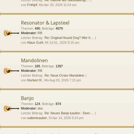
von
Frithjof
, Mo Apr 20, 2026 11:54 am
Resonator & Lapsteel
Themen
:
490
,
Beiträge
:
4079
Moderator:
RB
Letzter Beitrag:
Re: Original Hound Dog? Wer h…
von
Klaus Guhl
, Mi Jul 01, 2026 8:15 am
Mandolinen
Themen
:
165
,
Beiträge
:
1397
Moderator:
RB
Letzter Beitrag:
Re: Neue Octav-Mandoline
von
Norbert R.
, Mo Aug 03, 2026 7:15 pm
Banjo
Themen
:
124
,
Beiträge
:
874
Moderator:
doc
Letzter Beitrag:
Re: Neues Banjo kaufen - Deer…
von
saitentsauber
, Di Apr 14, 2026 9:24 pm