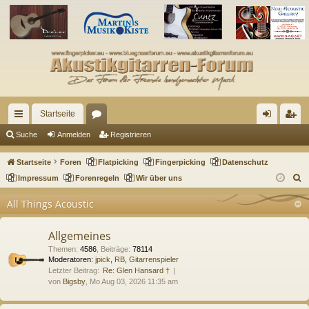
Startseite
ch
or
n
eg
Suche
Anmelden
Registrieren
ne
en
m
ist
Startseite
Foren
Flatpicking
Fingerpicking
Datenschutz
llz
el
rie
S
Impressum
Forenregeln
Wir über uns
u
ug
de
re
All Things Acoustic
c
riff
n
n
h
Allgemeines
e
Themen
:
4586
,
Beiträge
:
78114
Moderatoren:
jpick
,
RB
,
Gitarrenspieler
Letzter Beitrag:
Re: Glen Hansard †
von
Bigsby
, Mo Aug 03, 2026 11:35 am