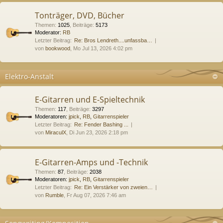
Tonträger, DVD, Bücher
Themen
:
1025
,
Beiträge
:
5173
Moderator:
RB
Letzter Beitrag:
Re: Bros Lendreth....unfassba…
von
bookwood
, Mo Jul 13, 2026 4:02 pm
Elektro-Anstalt
E-Gitarren und E-Spieltechnik
Themen
:
117
,
Beiträge
:
3297
Moderatoren:
jpick
,
RB
,
Gitarrenspieler
Letzter Beitrag:
Re: Fender Bashing ...
von
MiraculX
, Di Jun 23, 2026 2:18 pm
E-Gitarren-Amps und -Technik
Themen
:
87
,
Beiträge
:
2038
Moderatoren:
jpick
,
RB
,
Gitarrenspieler
Letzter Beitrag:
Re: Ein Verstärker von zweien…
von
Rumble
, Fr Aug 07, 2026 7:46 am