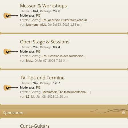
Messen & Workshops
Themen
:
644
,
Beiträge
:
2936
Moderator:
RB
Letzter Beitrag:
Re: Acoustic Guitar Weekend m…
von
jenskommnick
, Do Jul 23, 2026 1:38 pm
Open Stage & Sessions
Themen
:
289
,
Beiträge
:
6084
Moderator:
RB
Letzter Beitrag:
Re: Session in der Nordheide
von
Matz
, Di Jul 07, 2026 7:22 pm
TV-Tips und Termine
Themen
:
342
,
Beiträge
:
1267
Moderator:
RB
Letzter Beitrag:
Mediathek, Die Instrumentenba…
von
L1
, Mo Jun 08, 2026 12:20 pm
Sponsoren
Cuntz-Guitars