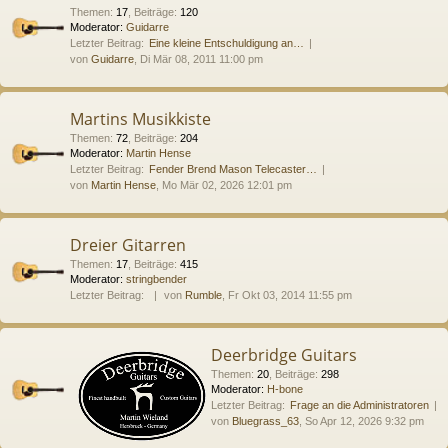
Themen
:
17
,
Beiträge
:
120
Moderator:
Guidarre
Letzter Beitrag:
Eine kleine Entschuldigung an…
von
Guidarre
, Di Mär 08, 2011 11:00 pm
Martins Musikkiste
Themen
:
72
,
Beiträge
:
204
Moderator:
Martin Hense
Letzter Beitrag:
Fender Brend Mason Telecaster…
von
Martin Hense
, Mo Mär 02, 2026 12:01 pm
Dreier Gitarren
Themen
:
17
,
Beiträge
:
415
Moderator:
stringbender
Letzter Beitrag:
von
Rumble
, Fr Okt 03, 2014 11:55 pm
Deerbridge Guitars
Themen
:
20
,
Beiträge
:
298
Moderator:
H-bone
Letzter Beitrag:
Frage an die Administratoren
von
Bluegrass_63
, So Apr 12, 2026 9:32 pm