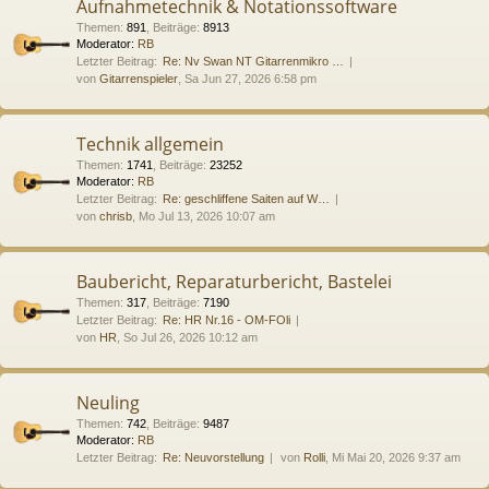
Aufnahmetechnik & Notationssoftware
Themen
:
891
,
Beiträge
:
8913
Moderator:
RB
Letzter Beitrag:
Re: Nv Swan NT Gitarrenmikro …
von
Gitarrenspieler
, Sa Jun 27, 2026 6:58 pm
Technik allgemein
Themen
:
1741
,
Beiträge
:
23252
Moderator:
RB
Letzter Beitrag:
Re: geschliffene Saiten auf W…
von
chrisb
, Mo Jul 13, 2026 10:07 am
Baubericht, Reparaturbericht, Bastelei
Themen
:
317
,
Beiträge
:
7190
Letzter Beitrag:
Re: HR Nr.16 - OM-FOli
von
HR
, So Jul 26, 2026 10:12 am
Neuling
Themen
:
742
,
Beiträge
:
9487
Moderator:
RB
Letzter Beitrag:
Re: Neuvorstellung
von
Rolli
, Mi Mai 20, 2026 9:37 am