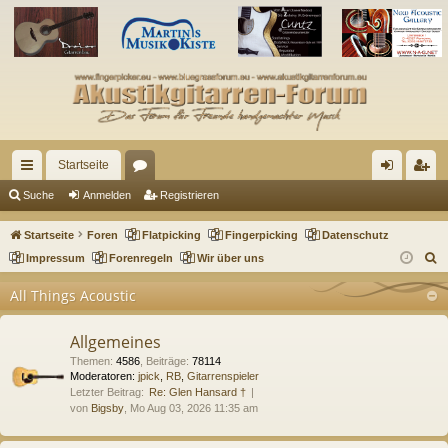
Startseite
ch
or
n
eg
Suche
Anmelden
Registrieren
ne
en
m
ist
Startseite
Foren
Flatpicking
Fingerpicking
Datenschutz
llz
el
rie
S
Impressum
Forenregeln
Wir über uns
u
ug
de
re
All Things Acoustic
c
riff
n
n
h
Allgemeines
e
Themen
:
4586
,
Beiträge
:
78114
Moderatoren:
jpick
,
RB
,
Gitarrenspieler
Letzter Beitrag:
Re: Glen Hansard †
von
Bigsby
, Mo Aug 03, 2026 11:35 am