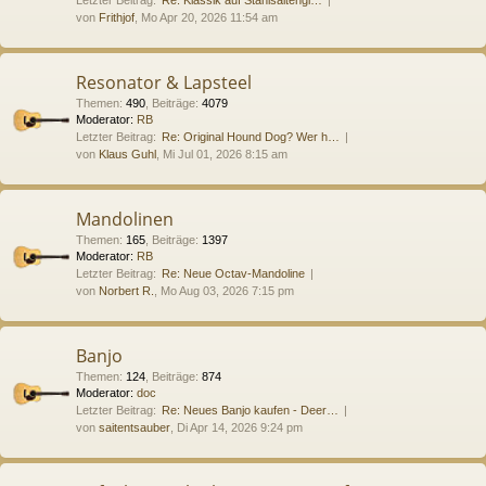
von
Frithjof
, Mo Apr 20, 2026 11:54 am
Resonator & Lapsteel
Themen
:
490
,
Beiträge
:
4079
Moderator:
RB
Letzter Beitrag:
Re: Original Hound Dog? Wer h…
von
Klaus Guhl
, Mi Jul 01, 2026 8:15 am
Mandolinen
Themen
:
165
,
Beiträge
:
1397
Moderator:
RB
Letzter Beitrag:
Re: Neue Octav-Mandoline
von
Norbert R.
, Mo Aug 03, 2026 7:15 pm
Banjo
Themen
:
124
,
Beiträge
:
874
Moderator:
doc
Letzter Beitrag:
Re: Neues Banjo kaufen - Deer…
von
saitentsauber
, Di Apr 14, 2026 9:24 pm