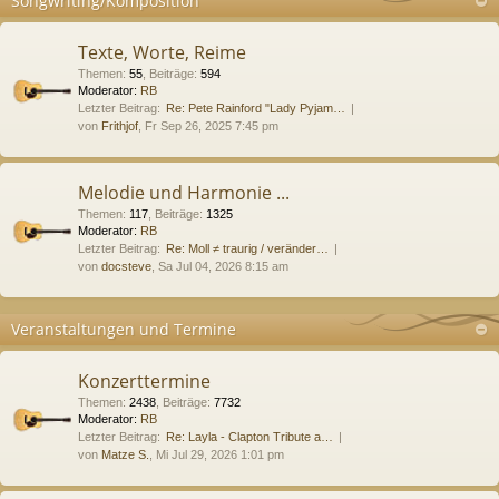
Songwriting/Komposition
Texte, Worte, Reime
Themen
:
55
,
Beiträge
:
594
Moderator:
RB
Letzter Beitrag:
Re: Pete Rainford "Lady Pyjam…
von
Frithjof
, Fr Sep 26, 2025 7:45 pm
Melodie und Harmonie ...
Themen
:
117
,
Beiträge
:
1325
Moderator:
RB
Letzter Beitrag:
Re: Moll ≠ traurig / veränder…
von
docsteve
, Sa Jul 04, 2026 8:15 am
Veranstaltungen und Termine
Konzerttermine
Themen
:
2438
,
Beiträge
:
7732
Moderator:
RB
Letzter Beitrag:
Re: Layla - Clapton Tribute a…
von
Matze S.
, Mi Jul 29, 2026 1:01 pm