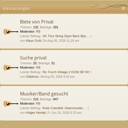
Kleinanzeigen
Biete von Privat
Themen
:
132
,
Beiträge
:
291
Moderator:
RB
Letzter Beitrag:
VK: Five String Open Back Ban…
von
Klaus Guhl
, Do Aug 06, 2026 11:18 am
Suche privat
Themen
:
20
,
Beiträge
:
51
Moderator:
RB
Letzter Beitrag:
Re: Furch Vintage 2 OOM SR SH
von
Olddriver
, Mi Aug 05, 2026 9:42 pm
Musiker/Band gesucht
Themen
:
215
,
Beiträge
:
847
Moderator:
RB
Letzter Beitrag:
Kreis Coesfeld: Gitarrenunter…
von
Holger Hendel
, Fr Jun 26, 2026 8:33 am