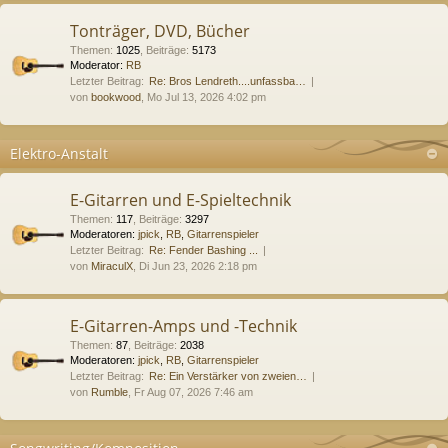
Tonträger, DVD, Bücher
Themen
:
1025
,
Beiträge
:
5173
Moderator:
RB
Letzter Beitrag:
Re: Bros Lendreth....unfassba…
von
bookwood
, Mo Jul 13, 2026 4:02 pm
Elektro-Anstalt
E-Gitarren und E-Spieltechnik
Themen
:
117
,
Beiträge
:
3297
Moderatoren:
jpick
,
RB
,
Gitarrenspieler
Letzter Beitrag:
Re: Fender Bashing ...
von
MiraculX
, Di Jun 23, 2026 2:18 pm
E-Gitarren-Amps und -Technik
Themen
:
87
,
Beiträge
:
2038
Moderatoren:
jpick
,
RB
,
Gitarrenspieler
Letzter Beitrag:
Re: Ein Verstärker von zweien…
von
Rumble
, Fr Aug 07, 2026 7:46 am