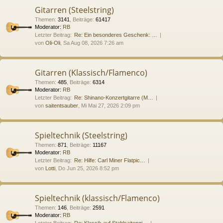
Gitarren (Steelstring)
Themen
:
3141
,
Beiträge
:
61417
Moderator:
RB
Letzter Beitrag:
Re: Ein besonderes Geschenk: …
von
Oli-Oli
, Sa Aug 08, 2026 7:26 am
Gitarren (Klassisch/Flamenco)
Themen
:
485
,
Beiträge
:
6314
Moderator:
RB
Letzter Beitrag:
Re: Shinano-Konzertgitarre (M…
von
saitentsauber
, Mi Mai 27, 2026 2:09 pm
Spieltechnik (Steelstring)
Themen
:
871
,
Beiträge
:
11167
Moderator:
RB
Letzter Beitrag:
Re: Hilfe: Carl Miner Flatpic…
von
Lotti
, Do Jun 25, 2026 8:52 pm
Spieltechnik (klassisch/Flamenco)
Themen
:
146
,
Beiträge
:
2591
Moderator:
RB
Letzter Beitrag:
Re: Klassik auf Stahlsaitengi…