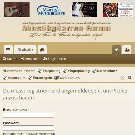
Startseite
ch
or
n
eg
Suche
Anmelden
Registrieren
ne
en
m
ist
Startseite
Foren
Flatpicking
Fingerpicking
Datenschutz
llz
el
rie
S
Impressum
Forenregeln
Wir über uns
u
ug
de
re
Du musst registriert und angemeldet sein, um Profile
c
riff
n
n
anzuschauen.
h
e
Benutzername:
Passwort:
Ich habe mein Passwort vergessen