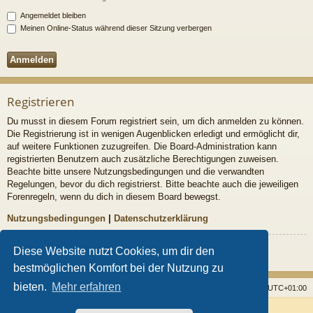
Angemeldet bleiben
Meinen Online-Status während dieser Sitzung verbergen
Registrieren
Du musst in diesem Forum registriert sein, um dich anmelden zu können.
Die Registrierung ist in wenigen Augenblicken erledigt und ermöglicht dir,
auf weitere Funktionen zuzugreifen. Die Board-Administration kann
registrierten Benutzern auch zusätzliche Berechtigungen zuweisen.
Beachte bitte unsere Nutzungsbedingungen und die verwandten
Regelungen, bevor du dich registrierst. Bitte beachte auch die jeweiligen
Forenregeln, wenn du dich in diesem Board bewegst.
Nutzungsbedingungen
|
Datenschutzerklärung
Registrieren
Diese Website nutzt Cookies, um dir den
bestmöglichen Komfort bei der Nutzung zu
bieten.
Mehr erfahren
Startseite
Foren
Alle Cookies löschen
Alle Zeiten sind
UTC+01:00
Powered by
phpBB
® Forum Software © phpBB Limited