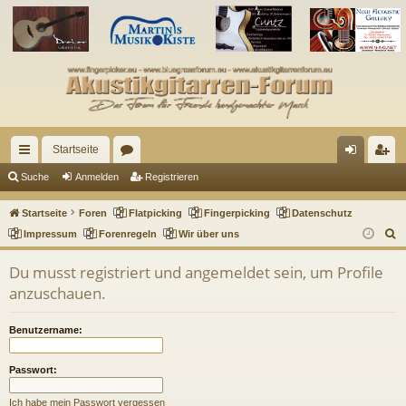
Startseite
ch
or
n
eg
Suche
Anmelden
Registrieren
ne
en
m
ist
Startseite
Foren
Flatpicking
Fingerpicking
Datenschutz
llz
el
rie
S
Impressum
Forenregeln
Wir über uns
u
ug
de
re
Du musst registriert und angemeldet sein, um Profile
c
riff
n
n
anzuschauen.
h
e
Benutzername:
Passwort:
Ich habe mein Passwort vergessen