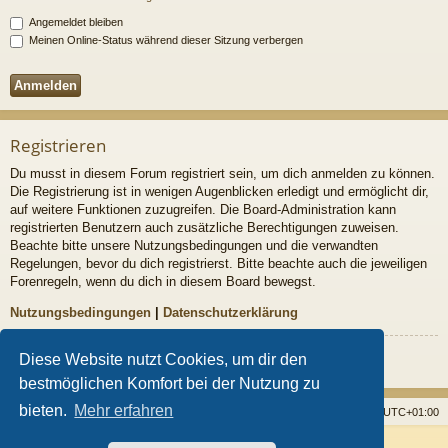
Angemeldet bleiben
Meinen Online-Status während dieser Sitzung verbergen
Registrieren
Du musst in diesem Forum registriert sein, um dich anmelden zu können.
Die Registrierung ist in wenigen Augenblicken erledigt und ermöglicht dir,
auf weitere Funktionen zuzugreifen. Die Board-Administration kann
registrierten Benutzern auch zusätzliche Berechtigungen zuweisen.
Beachte bitte unsere Nutzungsbedingungen und die verwandten
Regelungen, bevor du dich registrierst. Bitte beachte auch die jeweiligen
Forenregeln, wenn du dich in diesem Board bewegst.
Nutzungsbedingungen
|
Datenschutzerklärung
Registrieren
Diese Website nutzt Cookies, um dir den
bestmöglichen Komfort bei der Nutzung zu
bieten.
Mehr erfahren
Startseite
Foren
Alle Cookies löschen
Alle Zeiten sind
UTC+01:00
Powered by
phpBB
® Forum Software © phpBB Limited