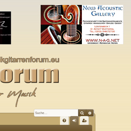
Suche
Erweiterte Suche
S
FA
n
eg