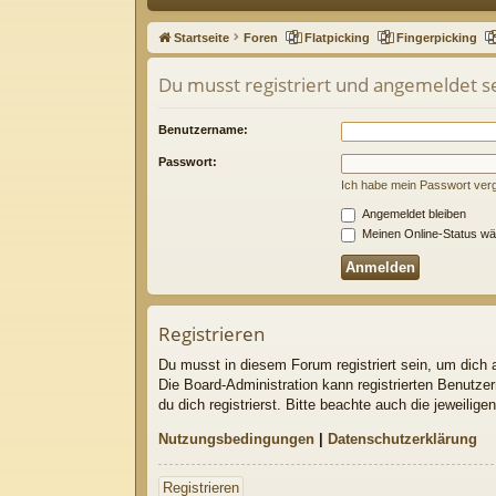
ne
Startseite
Foren
Flatpicking
Fingerpicking
llz
Du musst registriert und angemeldet s
ug
riff
Benutzername:
Passwort:
Ich habe mein Passwort ver
Angemeldet bleiben
Meinen Online-Status wä
Registrieren
Du musst in diesem Forum registriert sein, um dich a
Die Board-Administration kann registrierten Benutz
du dich registrierst. Bitte beachte auch die jeweili
Nutzungsbedingungen
|
Datenschutzerklärung
Registrieren