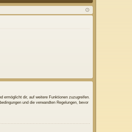
Q
m
ist
el
rie
de
re
n
n
d ermöglicht dir, auf weitere Funktionen zuzugreifen.
gsbedingungen und die verwandten Regelungen, bevor